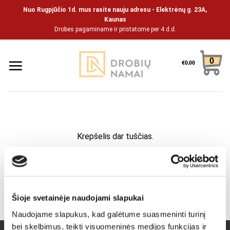
Skip
Nuo Rugpjūčio 1d. mus rasite nauju adresu - Elektrėnų g. 23A,
to
Kaunas
Drobes pagaminame ir pristatome per 4 d.d.
content
0
€
0.00
Krepšelis dar tuščias.
Grįžti į parduotuvę
Šioje svetainėje naudojami slapukai
Naudojame slapukus, kad galėtume suasmeninti turinį
bei skelbimus, teikti visuomeninės medijos funkcijas ir