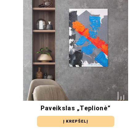
Paveikslas „Teplionė”
Į KREPŠELĮ