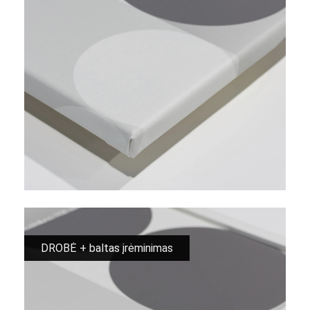
DROBĖ + baltas įrėminimas