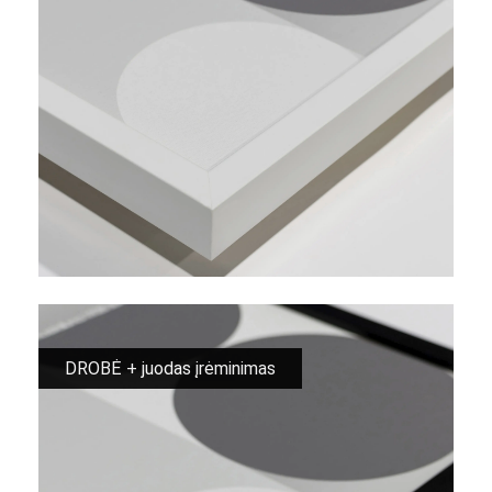
DROBĖ + juodas įrėminimas