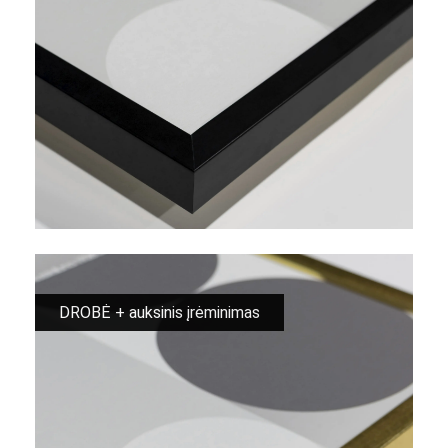
DROBĖ + auksinis įrėminimas