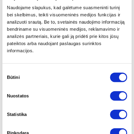
Pateiktą užsakymą atliekame ir pristatome
per 4
darbo dienas
Naudojame slapukus, kad galėtume suasmeninti turinį
bei skelbimus, teikti visuomeninės medijos funkcijas ir
analizuoti srautą. Be to, svetainės naudojimo informaciją
PATARIMAI, KURIANT
bendriname su visuomeninės medijos, reklamavimo ir
DROBĘ
analizės partneriais, kurie gali ją pridėti prie kitos jūsų
pateiktos arba naudojant paslaugas surinktos
informacijos.
Siekiant geriausio rezultato ir aukščiausios kokybės
atspausdintos drobės, siūlome pateikti kuo aukštesnės
rezoliucijos (raiškos) nuotraukas, vaizdus. Įvertinkite
Sutikimo
nuotraukose, vaizduose naudojamus esamus objektus, kurie bus
spausdinami ant drobės, to pasekoje prieš užsakant – įvertinkite
Būtini
pasirinkimas
ir pasirinkite tinkamiausią drobės kraštų parinktį
Nuostatos
REZOLIUCIJA (RAIŠKA)
Įsitikinkite, jog pateikiama nuotrauka yra aukštos
kokybės
Statistika
OBJEKTAI NUOTRAUKOSE,
Rinkodara