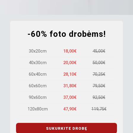
-60% foto drobėms!
30x20cm
18,00€
45,00€
40x30cm
20,00€
50,00€
60x40cm
28,10€
70,25€
60x60cm
31,80€
79,50€
90x60cm
37,00€
92,50€
120x80cm
47,90€
119,75€
SUKURKITE DROBĘ