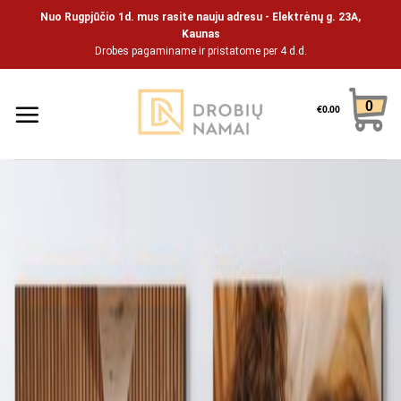
Skip
Nuo Rugpjūčio 1d. mus rasite nauju adresu - Elektrėnų g. 23A,
to
Kaunas
Drobes pagaminame ir pristatome per 4 d.d.
content
0
€
0.00