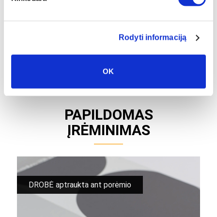
VAIZDUOSE
Įvertinkite objektų padėtį nuotraukose, vaizduose
Rodyti informaciją
DROBĖS KRAŠTAI
Numatykite drobių kraštus pagal esamus
objektus nuotraukose, vaizduose
OK
PAPILDOMAS
ĮRĖMINIMAS
DROBĖ aptraukta ant porėmio