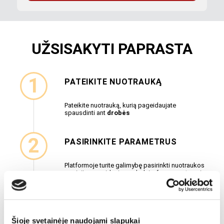
UŽSISAKYTI PAPRASTA
PATEIKITE NUOTRAUKĄ
Pateikite nuotrauką, kurią pageidaujate
spausdinti ant
drobės
PASIRINKITE PARAMETRUS
Platformoje turite galimybę pasirinkti nuotraukos
poziciją, pageidaujamą drobės formą, matmenį
ir drobės kraštus
DROBĖ JAU NETOLIESE
Šioje svetainėje naudojami slapukai