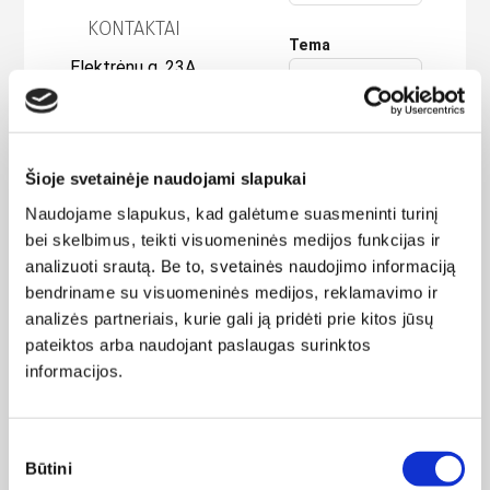
KONTAKTAI
Tema
Elektrėnų g. 23A,
LT51199,
Kaunas, Lietuva
Jūsų žinutė
Tel. Nr.:
+370
630 30422
Šioje svetainėje naudojami slapukai
El.paštas:
Naudojame slapukus, kad galėtume suasmeninti turinį
labas@drobiunamai.lt
bei skelbimus, teikti visuomeninės medijos funkcijas ir
analizuoti srautą. Be to, svetainės naudojimo informaciją
UAB „Adreklama”
bendriname su visuomeninės medijos, reklamavimo ir
Įmonės kodas:
analizės partneriais, kurie gali ją pridėti prie kitos jūsų
305243094
pateiktos arba naudojant paslaugas surinktos
PVM kodas:
informacijos.
LT100013244019
Adresas:
Elektrėnų g. 23A,
Sutikimo
Būtini
LT51199,
pasirinkimas