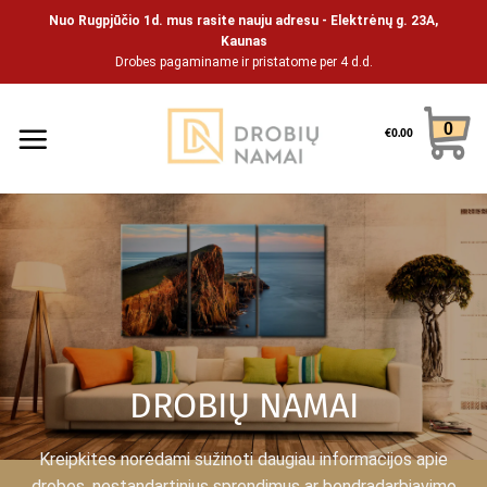
Skip
Nuo Rugpjūčio 1d. mus rasite nauju adresu - Elektrėnų g. 23A,
to
Kaunas
Drobes pagaminame ir pristatome per 4 d.d.
content
0
€
0.00
DROBIŲ NAMAI
Kreipkites norėdami sužinoti daugiau informacijos apie
drobes, nestandartinius sprendimus ar bendradarbiavimo