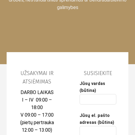
galimybes
UŽSAKYMAI IR
SUSISIEKITE
ATSIĖMIMAS
Jūsų vardas
(būtina)
DARBO LAIKAS
I – IV 09:00 –
18:00
V 09:00 – 17:00
Jūsų el. pašto
(pietų pertrauka
adresas (būtina)
12:00 – 13:00)