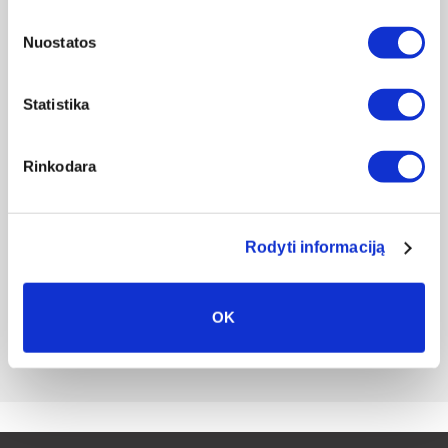
Kaunas, Lietuva
Nuostatos
Statistika
Gamyba ir
Rinkodara
pristatymas į
namus 4 d.d.
Gamyba ir
Rodyti informaciją
atsiėmimas
vietoje 2 d.d.
OK