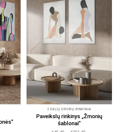
The
options
may
be
chosen
on
the
product
page
I
2 DALIŲ DROBIŲ RINKINIAI
Paveikslų rinkinys „Žmonių
monės”
šablonai”