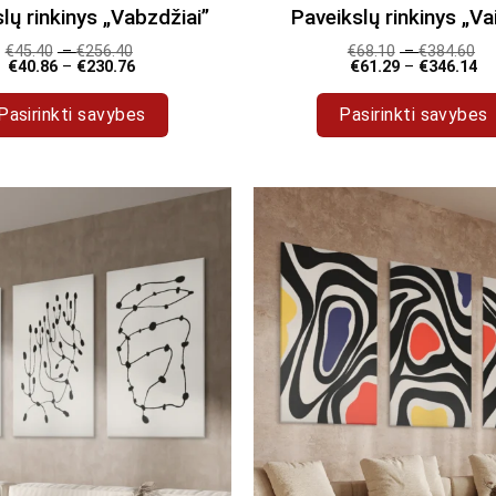
lų rinkinys „Vabzdžiai”
Paveikslų rinkinys „Vai
€
45.40
–
€
256.40
€
68.10
–
€
384.60
€
40.86
–
€
230.76
€
61.29
–
€
346.14
Pasirinkti savybes
Pasirinkti savybes
This
This
product
product
has
has
multiple
multiple
variants.
variants.
The
The
options
options
may
may
be
be
chosen
chosen
on
on
the
the
product
product
page
page