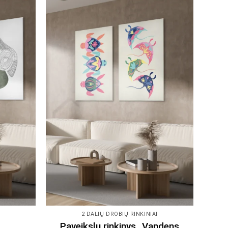
I
2 DALIŲ DROBIŲ RINKINIAI
Paveikslų rinkinys „Vandens