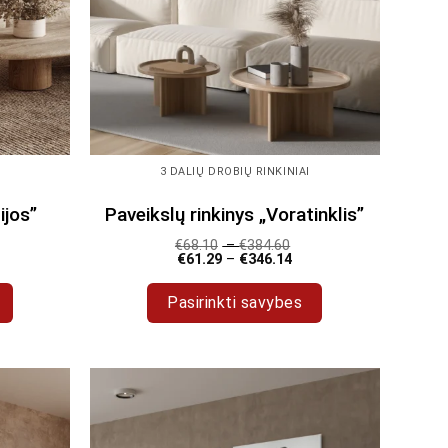
I
3 DALIŲ DROBIŲ RINKINIAI
ijos”
Paveikslų rinkinys „Voratinklis”
€
68.10
–
€
384.60
€
61.29
–
€
346.14
Pasirinkti savybes
This
product
has
multiple
variants.