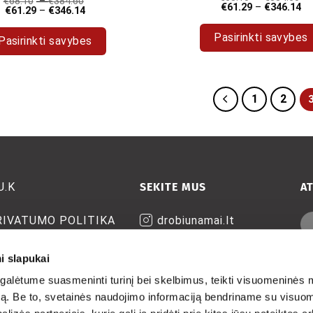
€
68.10
–
€
384.60
€
61.29
–
€
346.14
€
61.29
–
€
346.14
Pasirinkti savybes
Pasirinkti savybes
This
This
product
product
has
has
1
2
multiple
multiple
variants.
variants.
The
The
options
options
may
may
U.K
SEKITE MUS
A
be
be
chosen
chosen
RIVATUMO POLITIKA
drobiunamai.lt
on
on
the
the
drobiunamai
product
RISTATYMAS IR
product
i slapukai
page
RĄŽINIMAS/
page
alėtume suasmeninti turinį bei skelbimus, teikti visuomeninės 
autą. Be to, svetainės naudojimo informaciją bendriname su visu