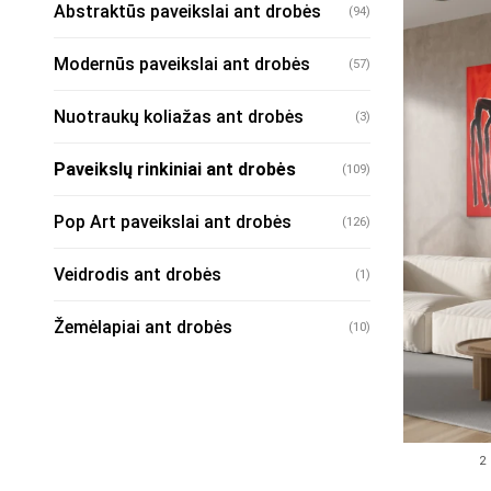
Abstraktūs paveikslai ant drobės
(94)
Modernūs paveikslai ant drobės
(57)
Nuotraukų koliažas ant drobės
(3)
Paveikslų rinkiniai ant drobės
(109)
Pop Art paveikslai ant drobės
(126)
Veidrodis ant drobės
(1)
Žemėlapiai ant drobės
(10)
2