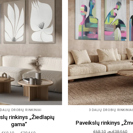
The
The
options
options
may
may
be
be
chosen
chosen
on
on
the
the
product
product
page
page
 DALIŲ DROBIŲ RINKINIAI
3 DALIŲ DROBIŲ RINKINIA
slų rinkinys „Žiedlapių
Paveikslų rinkinys „Ž
gama”
€
68.10
–
€
384.60