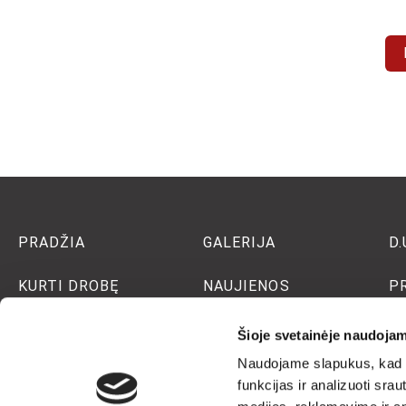
PRADŽIA
GALERIJA
D.
KURTI DROBĘ
NAUJIENOS
P
KAINOS
APIE MUS
P
Šioje svetainėje naudojam
G
Naudojame slapukus, kad g
KONTAKTAI
BLOGAS
funkcijas ir analizuoti sr