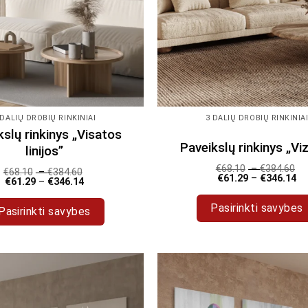
 DALIŲ DROBIŲ RINKINIAI
3 DALIŲ DROBIŲ RINKINIA
kslų rinkinys „Visatos
Paveikslų rinkinys „Viz
linijos”
€
68.10
–
€
384.60
€
68.10
–
€
384.60
€
61.29
–
€
346.14
€
61.29
–
€
346.14
Pasirinkti savybes
Pasirinkti savybes
This
This
product
product
has
has
multiple
multiple
variants.
variants.