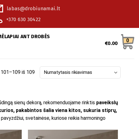
labas@drobiunamai.lt
+370 630 30422
MĖLAPIAI ANT DROBĖS
0
€
0.00
101–109 iš 109
įspūdingą sienų dekorą, rekomenduojame rinktis
paveikslų
kurios, pakabintos šalia viena kitos, sukuria stiprų,
vyzdžiui, svetainėse, kuriose reikia harmoningo