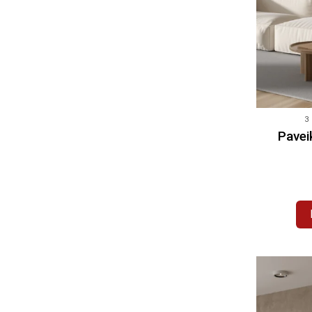
3
Pavei