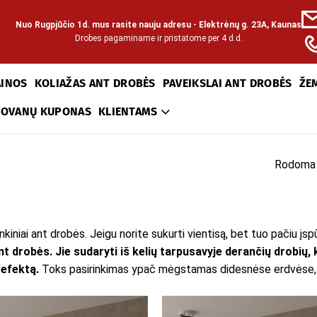
Nuo Rugpjūčio 1d. mus rasite nauju adresu - Elektrėnų g. 23A, Kaunas
Drobes pagaminame ir pristatome per 4 d.d.
AINOS
KOLIAŽAS ANT DROBĖS
PAVEIKSLAI ANT DROBĖS
ŽE
DOVANŲ KUPONAS
KLIENTAMS
Rodoma 
inkiniai ant drobės. Jeigu norite sukurti vientisą, bet tuo pačiu 
ant drobės
.
Jie sudaryti iš kelių tarpusavyje derančių drobių, 
 efektą.
Toks pasirinkimas ypač mėgstamas didesnėse erdvėse, pa