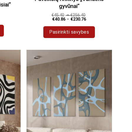
siai”
gyvūnai”
€
45.40
–
€
256.40
€
40.86
–
€
230.76
Pasirinkti savybes
This
product
has
multiple
variants.
The
options
may
be
chosen
on
the
product
page