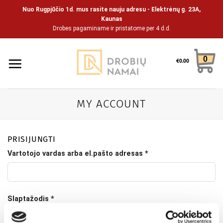
Skip
Nuo Rugpjūčio 1d. mus rasite nauju adresu - Elektrėnų g. 23A,
to
Kaunas
Drobes pagaminame ir pristatome per 4 d.d.
content
0
€
0.00
MY ACCOUNT
PRISIJUNGTI
Vartotojo vardas arba el.pašto adresas
*
Slaptažodis
*