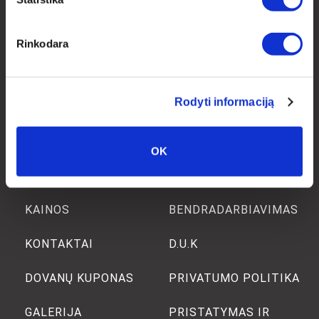
ATSISKAITYMAS
SEKITE MUS
Rinkodara
drobiunamai.lt
drobiunamai
Rodyti informaciją
PRADŽIA
APIE MUS
OK
KURTI DROBĘ
BLOGAS
KAINOS
BENDRADARBIAVIMAS
KONTAKTAI
D.U.K
DOVANŲ KUPONAS
PRIVATUMO POLITIKA
GALERIJA
PRISTATYMAS IR