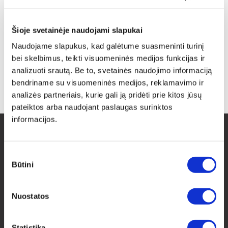
Prisiminti mane
Šioje svetainėje naudojami slapukai
Prisijungti
Naudojame slapukus, kad galėtume suasmeninti turinį
bei skelbimus, teikti visuomeninės medijos funkcijas ir
Praradote savo slaptažodį?
analizuoti srautą. Be to, svetainės naudojimo informaciją
bendriname su visuomeninės medijos, reklamavimo ir
analizės partneriais, kurie gali ją pridėti prie kitos jūsų
pateiktos arba naudojant paslaugas surinktos
informacijos.
KONTAKTAI
Sutikimo
Būtini
pasirinkimas
Elektrėnų g. 23A , Kaunas, Lietuva
Tel. Nr.: +370 630 30422
Nuostatos
El.paštas: labas@drobiunamai.lt
Statistika