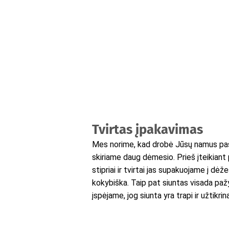
Tvirtas įpakavimas
Mes norime, kad drobė Jūsų namus pasi
skiriame daug dėmesio. Prieš įteikiant 
stipriai ir tvirtai jas supakuojame į dėž
kokybiška. Taip pat siuntas visada pažy
įspėjame, jog siunta yra trapi ir užtikr