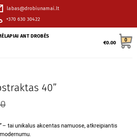
labas@drobiunamai.lt
+370 630 30422
MĖLAPIAI ANT DROBĖS
0
€
0.00
bstraktas 40”
20
”
– tai unikalus akcentas namuose, atkreipiantis
r modernumu.