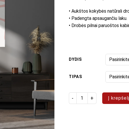
• Aukštos kokybės natūrali dr
• Padengta apsaugančiu laku.
• Drobės pilnai paruoštos kabi
DYDIS
TIPAS
produkto kiekis: Paveikslas "
Į krepšel