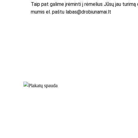
Taip pat galime įrėminti į rėmelius Jūsų jau turimą 
mumis el. paštu labas@drobiunamai.lt