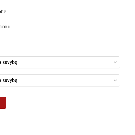
obė.
nimui.
Abstraktas 40"
į