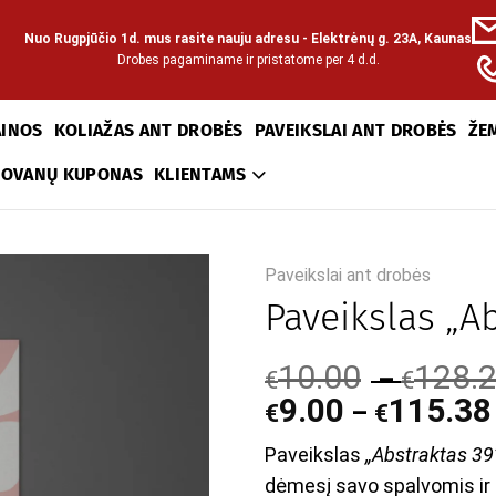
Nuo Rugpjūčio 1d. mus rasite nauju adresu - Elektrėnų g. 23A, Kaunas
Drobes pagaminame ir pristatome per 4 d.d.
AINOS
KOLIAŽAS ANT DROBĖS
PAVEIKSLAI ANT DROBĖS
ŽE
DOVANŲ KUPONAS
KLIENTAMS
Paveikslai ant drobės
Paveikslas „A
10.00
128.
–
€
€
9.00
115.38
–
€
€
Paveikslas
„Abstraktas 39
dėmesį savo spalvomis i