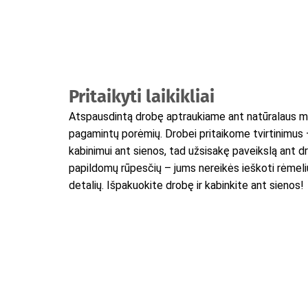
Pritaikyti laikikliai
Atspausdintą drobę aptraukiame ant natūralaus m
pagamintų porėmių. Drobei pritaikome tvirtinimus
kabinimui ant sienos, tad užsisakę paveikslą ant d
papildomų rūpesčių – jums nereikės ieškoti rėmelių
detalių. Išpakuokite drobę ir kabinkite ant sienos!