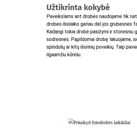
Užtikrinta kokybė
Paveikslams ant drobės naudojame tik natū
drobės išsilaiko geriau dėl jos grubesnės f
Kadangi tokia drobė pasižymi ir storesniu g
sodresnės. Papildomai drobę lakuojame, s
spindulių ar kitų išorinių poveikių. Taip p
ilgaamžiu kūriniu.