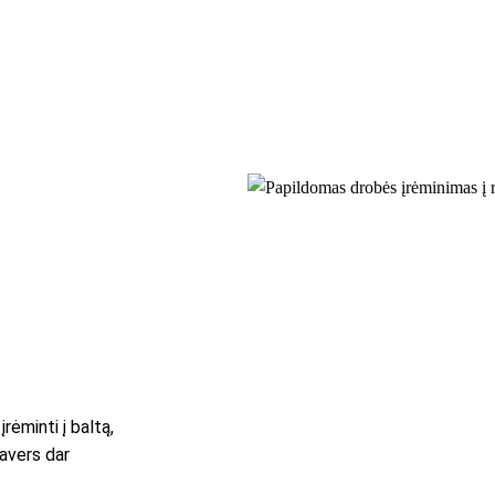
rėminti į baltą,
pavers dar