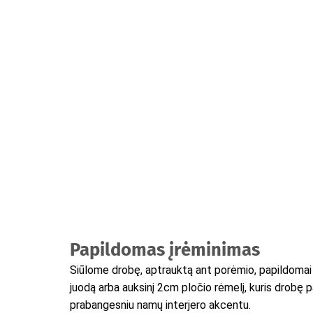
Papildomas įrėminimas
Siūlome drobę, aptrauktą ant porėmio, papildomai į
juodą arba auksinį 2cm pločio rėmelį, kuris drobę 
prabangesniu namų interjero akcentu.