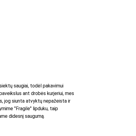
ektų saugiai, todėl pakavimui
paveikslus ant drobės kurjeriui, mes
es, jog siunta atvyktų nepažeista ir
mime "Fragile" lipduku, taip
iname didesnį saugumą.