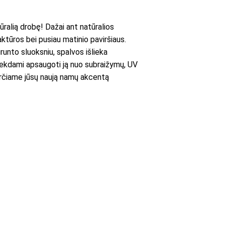
ralią drobę! Dažai ant natūralios
aktūros bei pusiau matinio paviršiaus.
runto sluoksniu, spalvos išlieka
iekdami apsaugoti ją nuo subraižymų, UV
averčiame jūsų naują namų akcentą