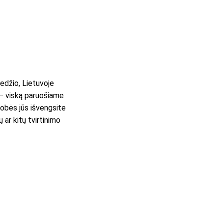
edžio, Lietuvoje
 – viską paruošiame
robės jūs išvengsite
 ar kitų tvirtinimo