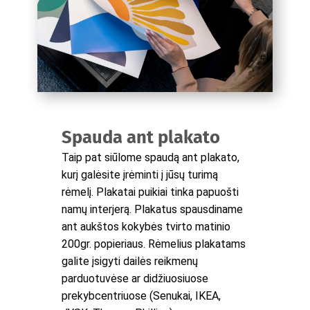
Spauda ant plakato
Taip pat siūlome spaudą ant plakato,
kurį galėsite įrėminti į jūsų turimą
rėmelį. Plakatai puikiai tinka papuošti
namų interjerą. Plakatus spausdiname
ant aukštos kokybės tvirto matinio
200gr. popieriaus. Rėmelius plakatams
galite įsigyti dailės reikmenų
parduotuvėse ar didžiuosiuose
prekybcentriuose (Senukai, IKEA,