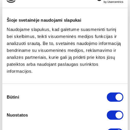
Šioje svetainėje naudojami slapukai
Naudojame slapukus, kad galėtume suasmeninti turinį
bei skelbimus, teikti visuomeninės medijos funkcijas ir
analizuoti srautą. Be to, svetainės naudojimo informaciją
bendriname su visuomeninės medijos, reklamavimo ir
analizės partneriais, kurie gali ją pridėti prie kitos jūsų
pateiktos arba naudojant paslaugas surinktos
informacijos.
Sutikimo
Būtini
pasirinkimas
Papildomas
įrėminimas
Nuostatos
Siūlome drobę, aptrauktą ant porėmio,