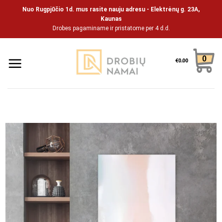
Skip
Nuo Rugpjūčio 1d. mus rasite nauju adresu - Elektrėnų g. 23A,
to
Kaunas
Drobes pagaminame ir pristatome per 4 d.d.
content
0
€
0.00