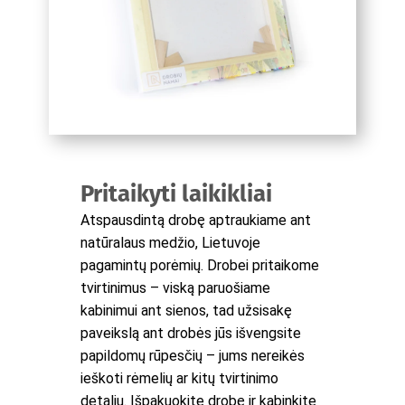
Pritaikyti laikikliai
Atspausdintą drobę aptraukiame ant
natūralaus medžio, Lietuvoje
pagamintų porėmių. Drobei pritaikome
tvirtinimus – viską paruošiame
kabinimui ant sienos, tad užsisakę
paveikslą ant drobės jūs išvengsite
papildomų rūpesčių – jums nereikės
ieškoti rėmelių ar kitų tvirtinimo
detalių. Išpakuokite drobę ir kabinkite