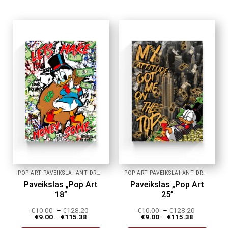
product
product
has
has
multiple
multiple
variants.
variants.
The
The
options
options
may
may
be
be
chosen
chosen
on
on
the
the
product
product
page
page
POP ART PAVEIKSLAI ANT DROBĖS
POP ART PAVEIKSLAI ANT DROBĖS
Paveikslas „Pop Art
Paveikslas „Pop Art
18”
25”
€
10.00
–
€
128.20
€
10.00
–
€
128.20
€
9.00
–
€
115.38
€
9.00
–
€
115.38