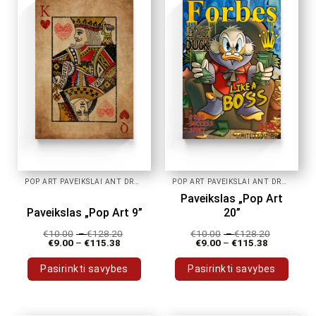
POP ART PAVEIKSLAI ANT DROBĖS
POP ART PAVEIKSLAI ANT DROBĖS
Paveikslas „Pop Art
Paveikslas „Pop Art 9”
20”
€
10.00
–
€
128.20
€
10.00
–
€
128.20
€
9.00
–
€
115.38
€
9.00
–
€
115.38
Pasirinkti savybes
Pasirinkti savybes
This
This
product
product