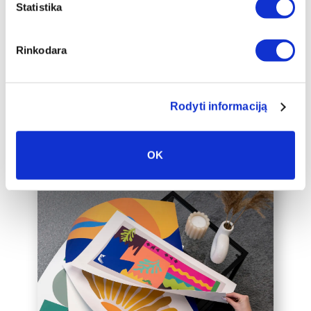
papildomai įrėminti į baltą, juodą arba
Statistika
auksinį 2cm pločio rėmelį, kuris drobę
pavers dar prabangesniu namų
Rinkodara
interjero akcentu.
Taip pat galime įrėminti į rėmelius
Jūsų jau turimą drobę, susisiekite su
mumis el. paštu labas@drobiunamai.lt
Rodyti informaciją
OK