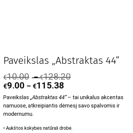
Paveikslas „Abstraktas 44”
10.00
128.20
–
€
€
9.00
115.38
–
€
€
Paveikslas
„Abstraktas 44”
– tai unikalus akcentas
namuose, atkreipiantis dėmesį savo spalvomis ir
modernumu.
• Aukštos kokybės natūrali drobė.