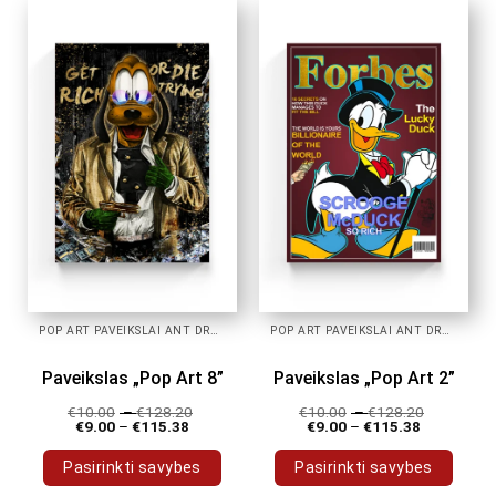
has
has
multiple
multiple
variants.
variants.
The
The
options
options
may
may
be
be
chosen
chosen
on
on
the
the
product
product
page
page
POP ART PAVEIKSLAI ANT DROBĖS
POP ART PAVEIKSLAI ANT DROBĖS
Paveikslas „Pop Art 8”
Paveikslas „Pop Art 2”
€
10.00
–
€
128.20
€
10.00
–
€
128.20
€
9.00
–
€
115.38
€
9.00
–
€
115.38
Pasirinkti savybes
Pasirinkti savybes
This
This