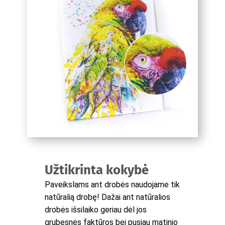
Užtikrinta kokybė
Paveikslams ant drobės naudojame tik
natūralią drobę! Dažai ant natūralios
drobės išsilaiko geriau dėl jos
grubesnės faktūros bei pusiau matinio