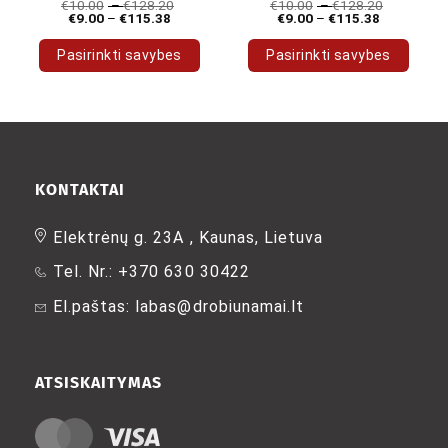
€
10.00
–
€
128.20
€
10.00
–
€
128.20
€
9.00
–
€
115.38
€
9.00
–
€
115.38
Pasirinkti savybes
Pasirinkti savybes
This
This
product
product
has
has
multiple
multiple
variants.
variants.
The
The
KONTAKTAI
options
options
may
may
Elektrėnų g. 23A , Kaunas, Lietuva
be
be
Tel. Nr.: +370 630 30422
chosen
chosen
on
on
El.paštas: labas@drobiunamai.lt
the
the
product
product
page
page
ATSISKAITYMAS