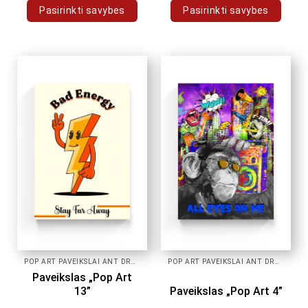
Pasirinkti savybes
Pasirinkti savybes
This
This
product
product
has
has
multiple
multiple
variants.
variants.
The
The
options
options
may
may
be
be
chosen
chosen
on
on
the
the
product
product
page
page
POP ART PAVEIKSLAI ANT DROBĖS
POP ART PAVEIKSLAI ANT DROBĖS
Paveikslas „Pop Art
13”
Paveikslas „Pop Art 4”