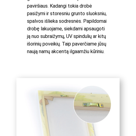
paviršiaus. Kadangi tokia drobė
pasižymi ir storesniu grunto sluoksniu,
spalvos išlieka sodresnės. Papildomai
drobę lakuojame, siekdami apsaugoti
ją nuo subraižymų, UV spindulių ar kitų
išorinių poveikių. Taip paverčiame jūsų
naują namų akcentą ilgaamžiu kūriniu.