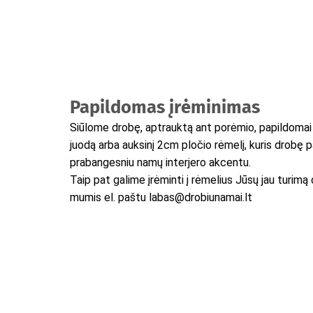
Papildomas įrėminimas
Siūlome drobę, aptrauktą ant porėmio, papildomai į
juodą arba auksinį 2cm pločio rėmelį, kuris drobę 
prabangesniu namų interjero akcentu.
Taip pat galime įrėminti į rėmelius Jūsų jau turimą 
mumis el. paštu labas@drobiunamai.lt