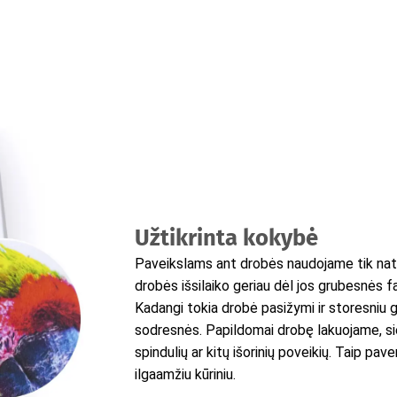
Užtikrinta kokybė
Paveikslams ant drobės naudojame tik natū
drobės išsilaiko geriau dėl jos grubesnės f
Kadangi tokia drobė pasižymi ir storesniu g
sodresnės. Papildomai drobę lakuojame, s
spindulių ar kitų išorinių poveikių. Taip p
ilgaamžiu kūriniu.