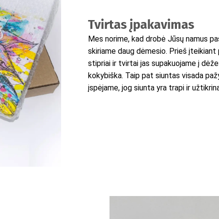
Tvirtas įpakavimas
Mes norime, kad drobė Jūsų namus pasi
skiriame daug dėmesio. Prieš įteikiant 
stipriai ir tvirtai jas supakuojame į dėž
kokybiška. Taip pat siuntas visada pažy
įspėjame, jog siunta yra trapi ir užtikr