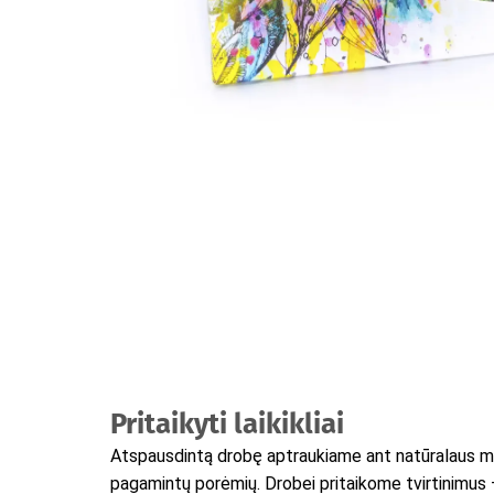
Pritaikyti laikikliai
Atspausdintą drobę aptraukiame ant natūralaus m
pagamintų porėmių. Drobei pritaikome tvirtinimus