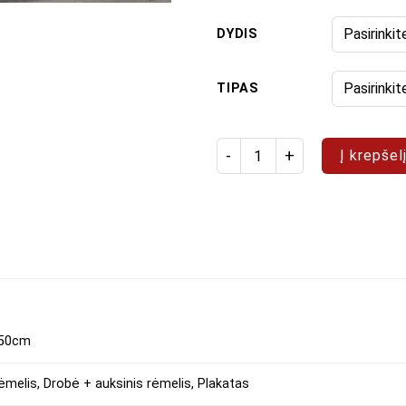
DYDIS
TIPAS
produkto kiekis: Paveikslas "
Į krepšel
150cm
ėmelis, Drobė + auksinis rėmelis, Plakatas