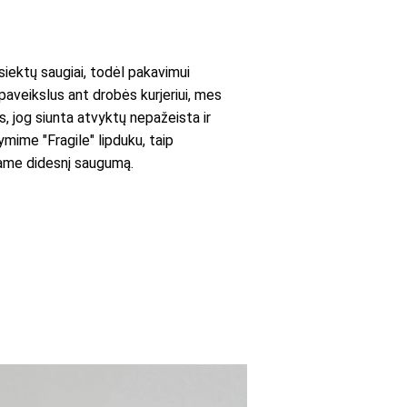
ektų saugiai, todėl pakavimui
paveikslus ant drobės kurjeriui, mes
es, jog siunta atvyktų nepažeista ir
mime "Fragile" lipduku, taip
iname didesnį saugumą.