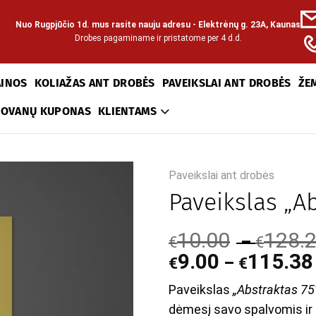
Nuo Rugpjūčio 1d. mus rasite nauju adresu - Elektrėnų g. 23A, Kaunas
Drobes pagaminame ir pristatome per 4 d.d.
AINOS
KOLIAŽAS ANT DROBĖS
PAVEIKSLAI ANT DROBĖS
ŽE
DOVANŲ KUPONAS
KLIENTAMS
Paveikslai ant drobės
Paveikslas „Ab
10.00
128.
–
€
€
9.00
115.38
–
€
€
Paveikslas
„Abstraktas 75
dėmesį savo spalvomis i