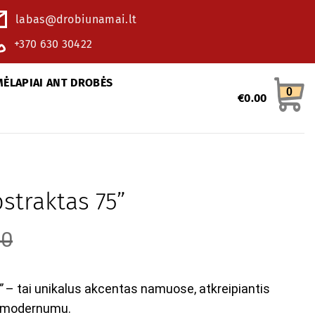
labas@drobiunamai.lt
+370 630 30422
MĖLAPIAI ANT DROBĖS
0
€
0.00
straktas 75”
20
”
– tai unikalus akcentas namuose, atkreipiantis
r modernumu.