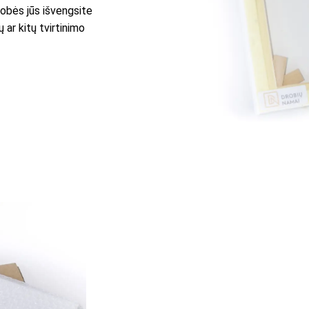
robės jūs išvengsite
 ar kitų tvirtinimo