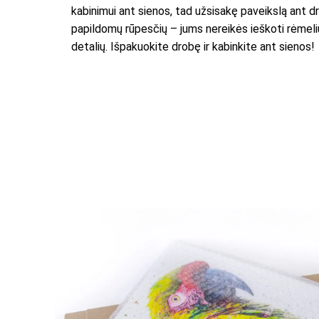
kabinimui ant sienos, tad užsisakę paveikslą ant d
papildomų rūpesčių – jums nereikės ieškoti rėmelių
detalių. Išpakuokite drobę ir kabinkite ant sienos!