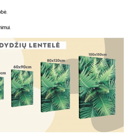
obė.
nimui.