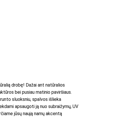
ralią drobę! Dažai ant natūralios
aktūros bei pusiau matinio paviršiaus.
runto sluoksniu, spalvos išlieka
iekdami apsaugoti ją nuo subraižymų, UV
averčiame jūsų naują namų akcentą