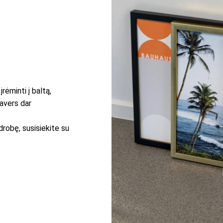
rėminti į baltą,
pavers dar
drobę, susisiekite su