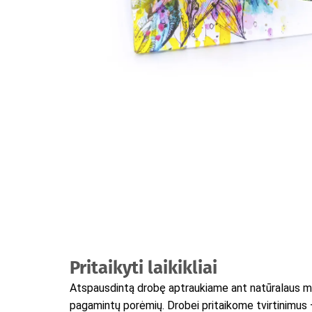
Pritaikyti laikikliai
Atspausdintą drobę aptraukiame ant natūralaus m
pagamintų porėmių. Drobei pritaikome tvirtinimus