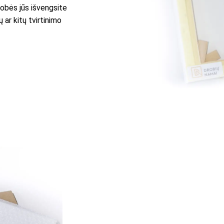
robės jūs išvengsite
 ar kitų tvirtinimo