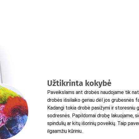
Užtikrinta kokybė
Paveikslams ant drobės naudojame tik natū
drobės išsilaiko geriau dėl jos grubesnės f
Kadangi tokia drobė pasižymi ir storesniu g
sodresnės. Papildomai drobę lakuojame, s
spindulių ar kitų išorinių poveikių. Taip p
ilgaamžiu kūriniu.