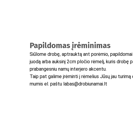
Papildomas įrėminimas
Siūlome drobę, aptrauktą ant porėmio, papildomai į
juodą arba auksinį 2cm pločio rėmelį, kuris drobę 
prabangesniu namų interjero akcentu.
Taip pat galime įrėminti į rėmelius Jūsų jau turimą 
mumis el. paštu labas@drobiunamai.lt