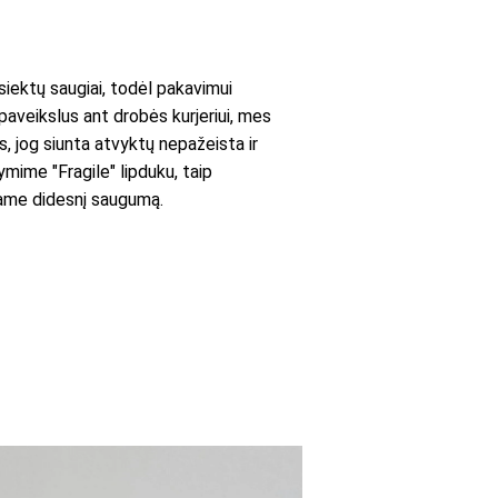
ektų saugiai, todėl pakavimui
paveikslus ant drobės kurjeriui, mes
es, jog siunta atvyktų nepažeista ir
mime "Fragile" lipduku, taip
iname didesnį saugumą.