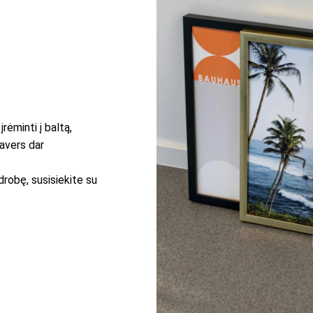
rėminti į baltą,
pavers dar
drobę, susisiekite su