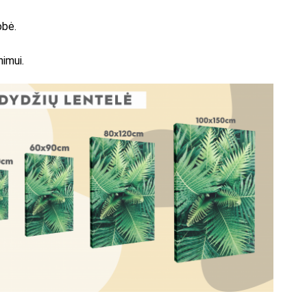
obė.
nimui.