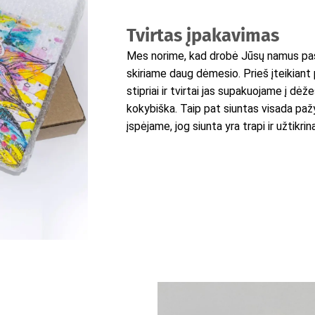
Tvirtas įpakavimas
Mes norime, kad drobė Jūsų namus pasi
skiriame daug dėmesio. Prieš įteikiant 
stipriai ir tvirtai jas supakuojame į dėž
kokybiška. Taip pat siuntas visada pažy
įspėjame, jog siunta yra trapi ir užtikr