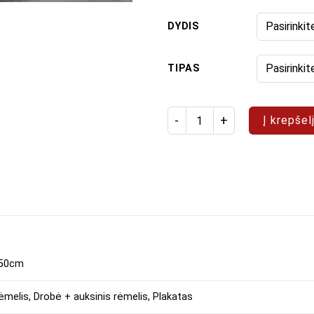
DYDIS
TIPAS
produkto kiekis: Paveikslas "
Į krepšel
150cm
ėmelis, Drobė + auksinis rėmelis, Plakatas