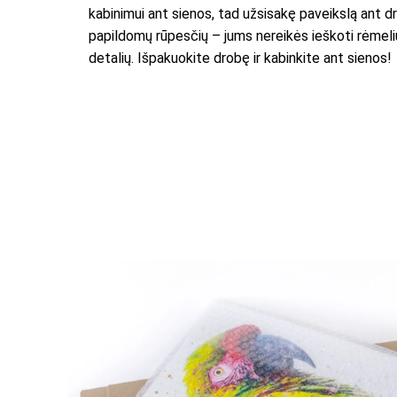
kabinimui ant sienos, tad užsisakę paveikslą ant d
papildomų rūpesčių – jums nereikės ieškoti rėmelių
detalių. Išpakuokite drobę ir kabinkite ant sienos!