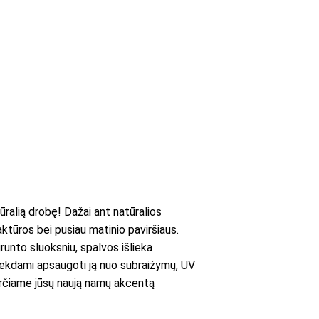
ralią drobę! Dažai ant natūralios
aktūros bei pusiau matinio paviršiaus.
runto sluoksniu, spalvos išlieka
iekdami apsaugoti ją nuo subraižymų, UV
averčiame jūsų naują namų akcentą