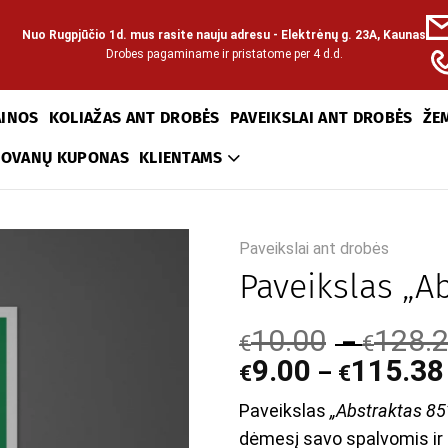
Nuo Rugpjūčio 1d. mus rasite nauju adresu - Elektrėnų g. 23A, Kaunas
Drobes pagaminame ir pristatome per 4 d.d.
AINOS
KOLIAŽAS ANT DROBĖS
PAVEIKSLAI ANT DROBĖS
ŽE
DOVANŲ KUPONAS
KLIENTAMS
Paveikslai ant drobės
Paveikslas „A
10.00
128.
–
€
€
9.00
115.38
–
€
€
Paveikslas
„Abstraktas 85
dėmesį savo spalvomis i