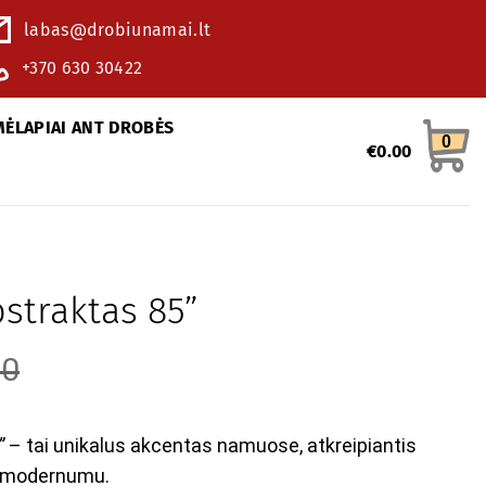
labas@drobiunamai.lt
+370 630 30422
MĖLAPIAI ANT DROBĖS
0
€
0.00
bstraktas 85”
20
”
– tai unikalus akcentas namuose, atkreipiantis
r modernumu.