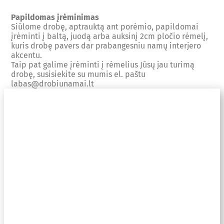
Papildomas įrėminimas
Siūlome drobę, aptrauktą ant porėmio, papildomai
įrėminti į baltą, juodą arba auksinį 2cm pločio rėmelį,
kuris drobę pavers dar prabangesniu namų interjero
akcentu.
Taip pat galime įrėminti į rėmelius Jūsų jau turimą
drobę, susisiekite su mumis el. paštu
labas@drobiunamai.lt