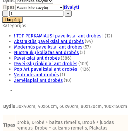
Dydis
Tipas
Išvalyti
produkto
kiekis:
Į krepšelį
Paveikslas
Kategorijos
"Abstraktas
89"
! TOP PERKAMIAUSI paveikslai ant drobės !
(12)
Abstraktūs paveikslai ant drobės
(94)
Modernūs paveikslai ant drobės
(57)
Nuotraukų koliažas ant drobės
(3)
Paveikslai ant drobės
(386)
Paveikslų rinkiniai ant drobės
(109)
Pop Art paveikslai ant drobės
(126)
Veidrodis ant drobės
(1)
Žemėlapiai ant drobės
(10)
Dydis
30x40cm, 40x60cm, 60x90cm, 80x120cm, 100x150cm
Drobė, Drobė + baltas rėmelis, Drobė + juodas
Tipas
rėmelis, Drobė + auksinis rėmelis, Plakatas