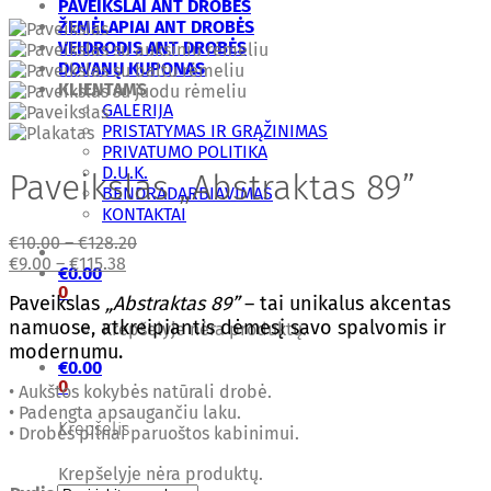
PAVEIKSLAI ANT DROBĖS
ŽEMĖLAPIAI ANT DROBĖS
VEIDRODIS ANT DROBĖS
DOVANŲ KUPONAS
KLIENTAMS
GALERIJA
PRISTATYMAS IR GRĄŽINIMAS
PRIVATUMO POLITIKA
D.U.K.
Paveikslas „Abstraktas 89”
BENDRADARBIAVIMAS
KONTAKTAI
€
10.00
–
€
128.20
€
9.00
–
€
115.38
€
0.00
0
Paveikslas
„Abstraktas 89”
– tai unikalus akcentas
namuose, atkreipiantis dėmesį savo spalvomis ir
Krepšelyje nėra produktų.
modernumu.
€
0.00
0
• Aukštos kokybės natūrali drobė.
• Padengta apsaugančiu laku.
Krepšelis
• Drobės pilnai paruoštos kabinimui.
Krepšelyje nėra produktų.