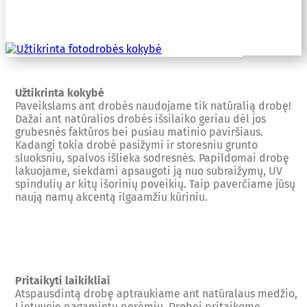
Užtikrinta kokybė
Paveikslams ant drobės naudojame tik natūralią drobę!
Dažai ant natūralios drobės išsilaiko geriau dėl jos
grubesnės faktūros bei pusiau matinio paviršiaus.
Kadangi tokia drobė pasižymi ir storesniu grunto
sluoksniu, spalvos išlieka sodresnės. Papildomai drobę
lakuojame, siekdami apsaugoti ją nuo subraižymų, UV
spindulių ar kitų išorinių poveikių. Taip paverčiame jūsų
naują namų akcentą ilgaamžiu kūriniu.
Pritaikyti laikikliai
Atspausdintą drobę aptraukiame ant natūralaus medžio,
Lietuvoje pagamintų porėmių. Drobei pritaikome