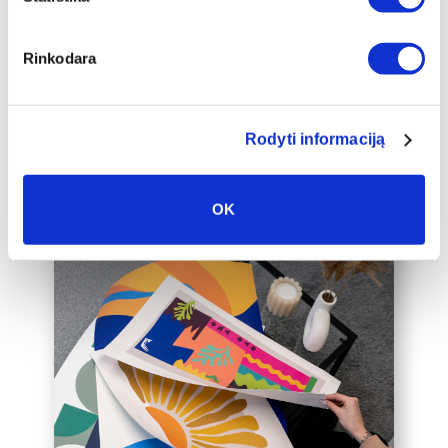
auksinį 2cm pločio rėmelį, kuris drobę
pavers dar prabangesniu namų
interjero akcentu.
Rinkodara
Taip pat galime įrėminti į rėmelius
Jūsų jau turimą drobę, susisiekite su
mumis el. paštu labas@drobiunamai.lt
Rodyti informaciją
OK