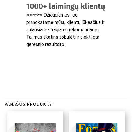
1000+ laimingų klientų
⭐⭐⭐⭐⭐ Džiaugiames, jog
pranokstame mūsų klientų lūkesčius ir
sulaukiame teigiamų rekomendacijų.
Tai mus skatina tobulėti ir siekti dar
geresnio rezultato.
PANAŠŪS PRODUKTAI