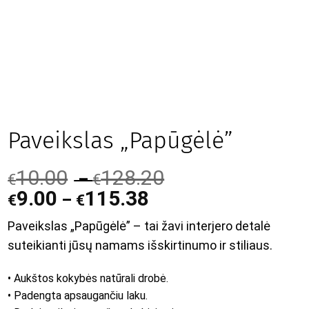
Paveikslas „Papūgėlė”
10.00
128.20
–
€
€
9.00
115.38
–
€
€
Paveikslas „Papūgėlė” – tai žavi interjero detalė
suteikianti jūsų namams išskirtinumo ir stiliaus.
• Aukštos kokybės natūrali drobė.
• Padengta apsaugančiu laku.