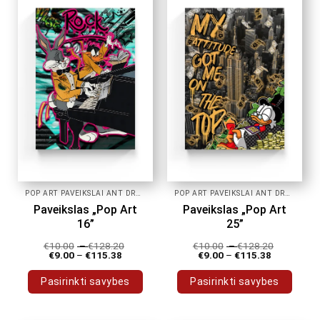
variants.
variants.
The
The
options
options
may
may
be
be
chosen
chosen
on
on
the
the
product
product
page
page
POP ART PAVEIKSLAI ANT DROBĖS
POP ART PAVEIKSLAI ANT DROBĖS
Paveikslas „Pop Art
Paveikslas „Pop Art
16”
25”
€
10.00
–
€
128.20
€
10.00
–
€
128.20
€
9.00
–
€
115.38
€
9.00
–
€
115.38
Pasirinkti savybes
Pasirinkti savybes
This
This
product
product