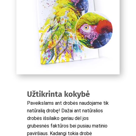
Užtikrinta kokybė
Paveikslams ant drobės naudojame tik
natūralią drobę! Dažai ant natūralios
drobės išsilaiko geriau dėl jos
grubesnės faktūros bei pusiau matinio
paviršiaus. Kadangi tokia drobė