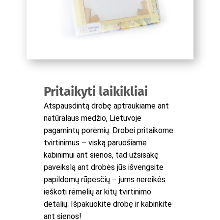
Pritaikyti laikikliai
Atspausdintą drobę aptraukiame ant
natūralaus medžio, Lietuvoje
pagamintų porėmių. Drobei pritaikome
tvirtinimus – viską paruošiame
kabinimui ant sienos, tad užsisakę
paveikslą ant drobės jūs išvengsite
papildomų rūpesčių – jums nereikės
ieškoti rėmelių ar kitų tvirtinimo
detalių. Išpakuokite drobę ir kabinkite
ant sienos!