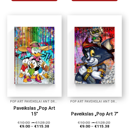
This
This
product
product
has
has
multiple
multiple
variants.
variants.
The
The
options
options
may
may
be
be
chosen
chosen
on
on
the
the
product
product
page
page
POP ART PAVEIKSLAI ANT DROBĖS
POP ART PAVEIKSLAI ANT DROBĖS
Paveikslas „Pop Art
15”
Paveikslas „Pop Art 7”
€
10.00
–
€
128.20
€
10.00
–
€
128.20
€
9.00
–
€
115.38
€
9.00
–
€
115.38