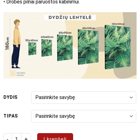
• Drobės pilnai paruoštos kabinimui.
DYDIS
TIPAS
produkto kiekis: Paveikslas "Papūgėlė"
Į krepšelį