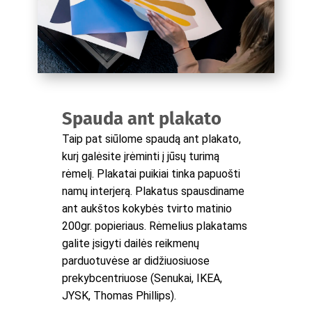
Spauda ant plakato
Taip pat siūlome spaudą ant plakato,
kurį galėsite įrėminti į jūsų turimą
rėmelį. Plakatai puikiai tinka papuošti
namų interjerą. Plakatus spausdiname
ant aukštos kokybės tvirto matinio
200gr. popieriaus. Rėmelius plakatams
galite įsigyti dailės reikmenų
parduotuvėse ar didžiuosiuose
prekybcentriuose (Senukai, IKEA,
JYSK, Thomas Phillips).