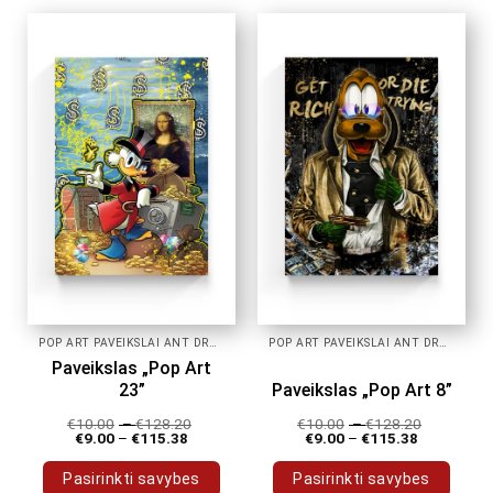
has
has
multiple
multiple
variants.
variants.
The
The
options
options
may
may
be
be
chosen
chosen
on
on
the
the
product
product
page
page
POP ART PAVEIKSLAI ANT DROBĖS
POP ART PAVEIKSLAI ANT DROBĖS
Paveikslas „Pop Art
23”
Paveikslas „Pop Art 8”
€
10.00
–
€
128.20
€
10.00
–
€
128.20
€
9.00
–
€
115.38
€
9.00
–
€
115.38
Pasirinkti savybes
Pasirinkti savybes