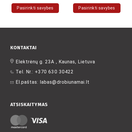
Pasirinkti savybes
Pasirinkti savybes
This
This
product
product
has
has
multiple
multiple
variants.
variants.
The
The
KONTAKTAI
options
options
may
may
Elektrėnų g. 23A , Kaunas, Lietuva
be
be
Tel. Nr.: +370 630 30422
chosen
chosen
on
on
El.paštas: labas@drobiunamai.lt
the
the
product
product
page
page
ATSISKAITYMAS