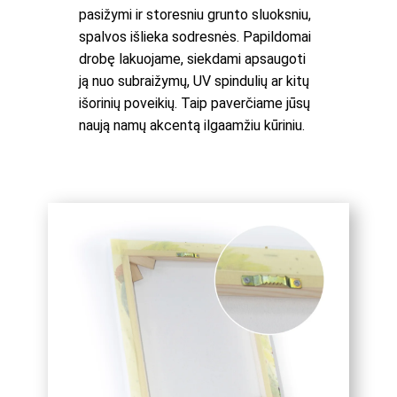
pasižymi ir storesniu grunto sluoksniu,
spalvos išlieka sodresnės. Papildomai
drobę lakuojame, siekdami apsaugoti
ją nuo subraižymų, UV spindulių ar kitų
išorinių poveikių. Taip paverčiame jūsų
naują namų akcentą ilgaamžiu kūriniu.