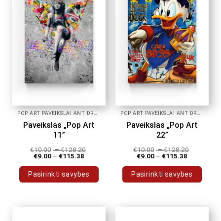
POP ART PAVEIKSLAI ANT DROBĖS
POP ART PAVEIKSLAI ANT DROBĖS
Paveikslas „Pop Art
Paveikslas „Pop Art
11”
22”
€
10.00
–
€
128.20
€
10.00
–
€
128.20
€
9.00
–
€
115.38
€
9.00
–
€
115.38
Pasirinkti savybes
Pasirinkti savybes
This
This
product
product
has
has
multiple
multiple