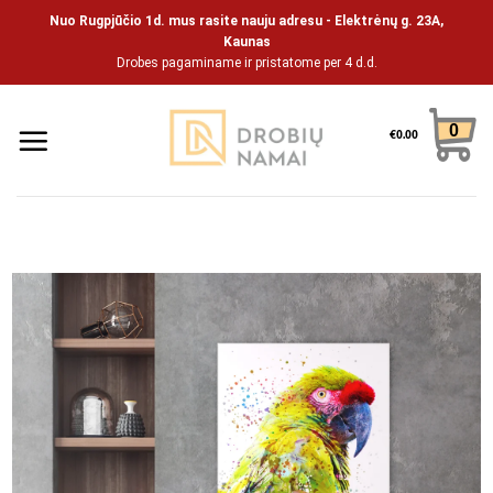
Skip
Nuo Rugpjūčio 1d. mus rasite nauju adresu - Elektrėnų g. 23A,
to
Kaunas
Drobes pagaminame ir pristatome per 4 d.d.
content
0
€
0.00