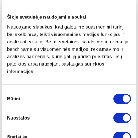
Šioje svetainėje naudojami slapukai
Naudojame slapukus, kad galėtume suasmeninti turinį
bei skelbimus, teikti visuomeninės medijos funkcijas ir
analizuoti srautą. Be to, svetainės naudojimo informaciją
bendriname su visuomeninės medijos, reklamavimo ir
analizės partneriais, kurie gali ją pridėti prie kitos jūsų
pateiktos arba naudojant paslaugas surinktos
informacijos.
Sutikimo
Būtini
pasirinkimas
Papildomas
įrėminimas
Nuostatos
Siūlome drobę, aptrauktą ant porėmio,
papildomai įrėminti į baltą, juodą arba
Statistika