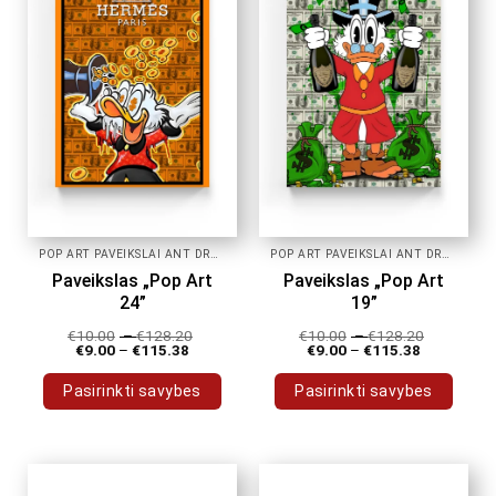
POP ART PAVEIKSLAI ANT DROBĖS
POP ART PAVEIKSLAI ANT DROBĖS
Paveikslas „Pop Art
Paveikslas „Pop Art
24”
19”
€
10.00
–
€
128.20
€
10.00
–
€
128.20
€
9.00
–
€
115.38
€
9.00
–
€
115.38
Pasirinkti savybes
Pasirinkti savybes
This
This
product
product
has
has
multiple
multiple