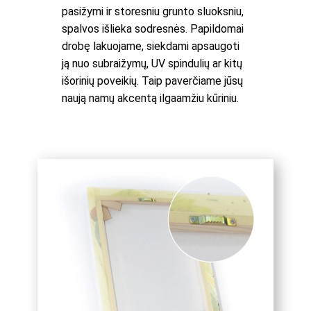
pasižymi ir storesniu grunto sluoksniu,
spalvos išlieka sodresnės. Papildomai
drobę lakuojame, siekdami apsaugoti
ją nuo subraižymų, UV spindulių ar kitų
išorinių poveikių. Taip paverčiame jūsų
naują namų akcentą ilgaamžiu kūriniu.