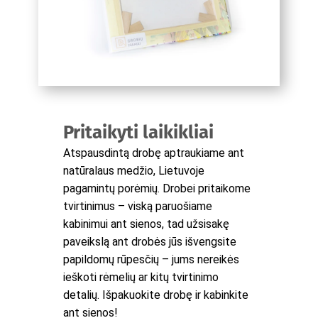
Pritaikyti laikikliai
Atspausdintą drobę aptraukiame ant
natūralaus medžio, Lietuvoje
pagamintų porėmių. Drobei pritaikome
tvirtinimus – viską paruošiame
kabinimui ant sienos, tad užsisakę
paveikslą ant drobės jūs išvengsite
papildomų rūpesčių – jums nereikės
ieškoti rėmelių ar kitų tvirtinimo
detalių. Išpakuokite drobę ir kabinkite
ant sienos!