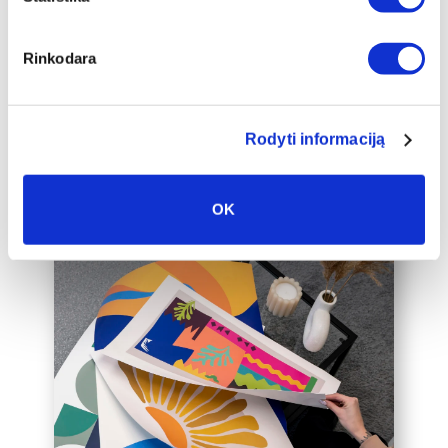
auksinį 2cm pločio rėmelį, kuris drobę
pavers dar prabangesniu namų
interjero akcentu.
Rinkodara
Taip pat galime įrėminti į rėmelius
Jūsų jau turimą drobę, susisiekite su
mumis el. paštu labas@drobiunamai.lt
Rodyti informaciją
OK