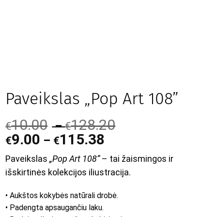
Paveikslas „Pop Art 108”
10.00
128.20
–
€
€
9.00
115.38
–
€
€
Paveikslas
„Pop Art 108”
– tai žaismingos ir
išskirtinės kolekcijos iliustracija.
• Aukštos kokybės natūrali drobė.
• Padengta apsaugančiu laku.