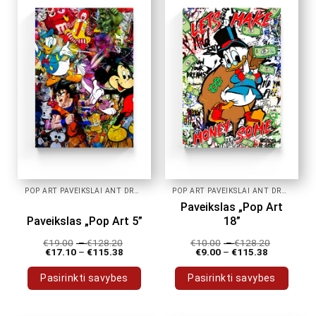
variants.
variants.
The
The
options
options
may
may
be
be
chosen
chosen
on
on
the
the
product
product
page
page
POP ART PAVEIKSLAI ANT DROBĖS
POP ART PAVEIKSLAI ANT DROBĖS
Paveikslas „Pop Art
Paveikslas „Pop Art 5”
18”
€
19.00
–
€
128.20
€
10.00
–
€
128.20
€
17.10
–
€
115.38
€
9.00
–
€
115.38
Pasirinkti savybes
Pasirinkti savybes
This
This
product
product