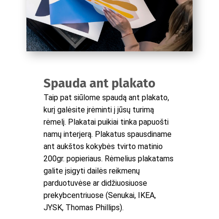
Spauda ant plakato
Taip pat siūlome spaudą ant plakato,
kurį galėsite įrėminti į jūsų turimą
rėmelį. Plakatai puikiai tinka papuošti
namų interjerą. Plakatus spausdiname
ant aukštos kokybės tvirto matinio
200gr. popieriaus. Rėmelius plakatams
galite įsigyti dailės reikmenų
parduotuvėse ar didžiuosiuose
prekybcentriuose (Senukai, IKEA,
JYSK, Thomas Phillips).