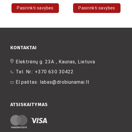
Pasirinkti savybes
Pasirinkti savybes
This
This
product
product
has
has
multiple
multiple
variants.
variants.
The
The
KONTAKTAI
options
options
may
may
Elektrėnų g. 23A , Kaunas, Lietuva
be
be
Tel. Nr.: +370 630 30422
chosen
chosen
on
on
El.paštas: labas@drobiunamai.lt
the
the
product
product
page
page
ATSISKAITYMAS