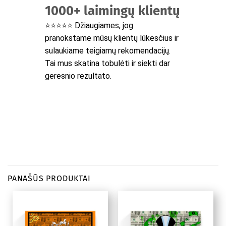
1000+ laimingų klientų
⭐⭐⭐⭐⭐ Džiaugiames, jog
pranokstame mūsų klientų lūkesčius ir
sulaukiame teigiamų rekomendacijų.
Tai mus skatina tobulėti ir siekti dar
geresnio rezultato.
PANAŠŪS PRODUKTAI