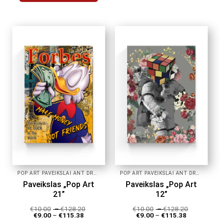
This
product
product
has
has
multiple
multiple
variants.
variants.
The
The
options
options
may
may
be
be
chosen
chosen
on
on
the
the
product
product
page
page
POP ART PAVEIKSLAI ANT DROBĖS
POP ART PAVEIKSLAI ANT DROBĖS
Paveikslas „Pop Art
Paveikslas „Pop Art
21”
12”
€
10.00
–
€
128.20
€
10.00
–
€
128.20
€
9.00
–
€
115.38
€
9.00
–
€
115.38