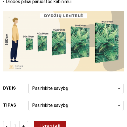
• Drobės pilnai paruoštos kabinimui.
DYDIS
TIPAS
produkto kiekis: Paveikslas "Pop Art 108"
Į krepšelį