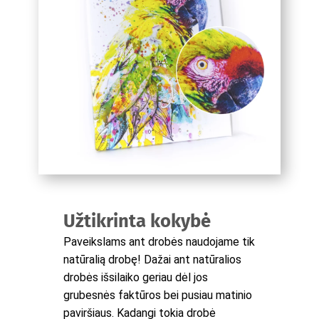
Užtikrinta kokybė
Paveikslams ant drobės naudojame tik
natūralią drobę! Dažai ant natūralios
drobės išsilaiko geriau dėl jos
grubesnės faktūros bei pusiau matinio
paviršiaus. Kadangi tokia drobė