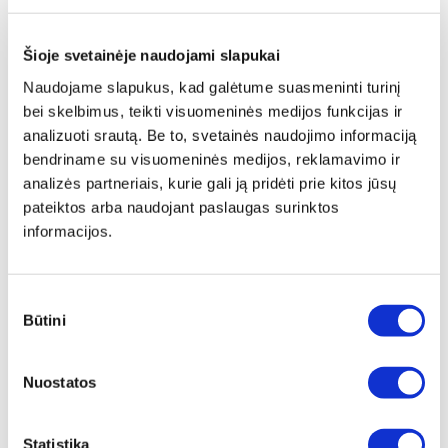
Šioje svetainėje naudojami slapukai
Naudojame slapukus, kad galėtume suasmeninti turinį
bei skelbimus, teikti visuomeninės medijos funkcijas ir
analizuoti srautą. Be to, svetainės naudojimo informaciją
bendriname su visuomeninės medijos, reklamavimo ir
analizės partneriais, kurie gali ją pridėti prie kitos jūsų
pateiktos arba naudojant paslaugas surinktos
informacijos.
Sutikimo
Būtini
pasirinkimas
Papildomas
įrėminimas
Nuostatos
Siūlome drobę, aptrauktą ant porėmio,
papildomai įrėminti į baltą, juodą arba
Statistika