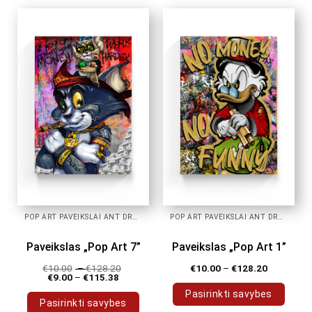
has
has
multiple
multiple
variants.
variants.
The
The
options
options
may
may
be
be
chosen
chosen
on
on
the
the
product
product
page
page
POP ART PAVEIKSLAI ANT DROBĖS
POP ART PAVEIKSLAI ANT DROBĖS
Paveikslas „Pop Art 7”
Paveikslas „Pop Art 1”
€
10.00
–
€
128.20
€
10.00
–
€
128.20
€
9.00
–
€
115.38
Pasirinkti savybes
Pasirinkti savybes
This