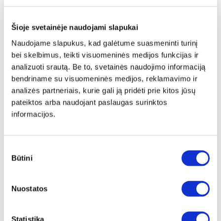
Šioje svetainėje naudojami slapukai
Naudojame slapukus, kad galėtume suasmeninti turinį
bei skelbimus, teikti visuomeninės medijos funkcijas ir
analizuoti srautą. Be to, svetainės naudojimo informaciją
bendriname su visuomeninės medijos, reklamavimo ir
analizės partneriais, kurie gali ją pridėti prie kitos jūsų
pateiktos arba naudojant paslaugas surinktos
informacijos.
Sutikimo
Būtini
pasirinkimas
Papildomas
įrėminimas
Nuostatos
Siūlome drobę, aptrauktą ant porėmio,
papildomai įrėminti į baltą, juodą arba
Statistika