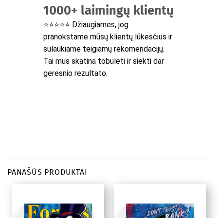
1000+ laimingų klientų
⭐⭐⭐⭐⭐ Džiaugiames, jog
pranokstame mūsų klientų lūkesčius ir
sulaukiame teigiamų rekomendacijų.
Tai mus skatina tobulėti ir siekti dar
geresnio rezultato.
PANAŠŪS PRODUKTAI