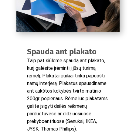
Spauda ant plakato
Taip pat siūlome spaudą ant plakato,
kurį galėsite įrėminti į jūsų turimą
rėmelį. Plakatai puikiai tinka papuošti
namų interjerą. Plakatus spausdiname
ant aukštos kokybės tvirto matinio
200gr. popieriaus. Rėmelius plakatams
galite įsigyti dailės reikmenų
parduotuvėse ar didžiuosiuose
prekybcentriuose (Senukai, IKEA,
JYSK, Thomas Phillips).