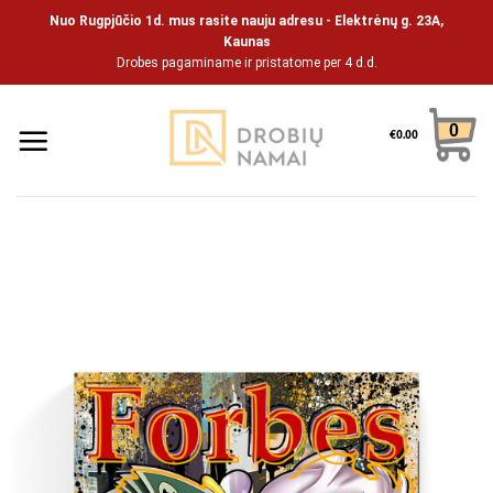
Skip
Nuo Rugpjūčio 1d. mus rasite nauju adresu - Elektrėnų g. 23A,
to
Kaunas
Drobes pagaminame ir pristatome per 4 d.d.
content
0
€
0.00