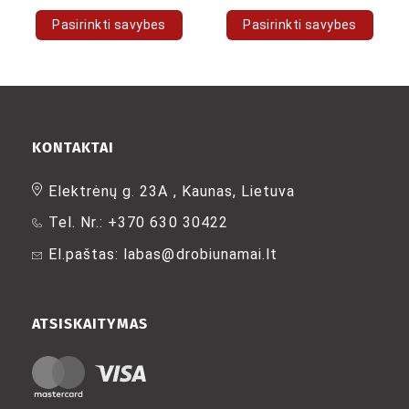
Pasirinkti savybes
Pasirinkti savybes
This
This
product
product
has
has
multiple
multiple
variants.
variants.
The
The
KONTAKTAI
options
options
may
may
Elektrėnų g. 23A , Kaunas, Lietuva
be
be
Tel. Nr.: +370 630 30422
chosen
chosen
on
on
El.paštas: labas@drobiunamai.lt
the
the
product
product
page
page
ATSISKAITYMAS