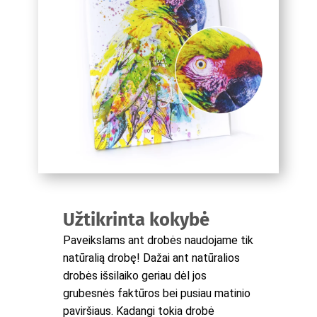
Užtikrinta kokybė
Paveikslams ant drobės naudojame tik
natūralią drobę! Dažai ant natūralios
drobės išsilaiko geriau dėl jos
grubesnės faktūros bei pusiau matinio
paviršiaus. Kadangi tokia drobė