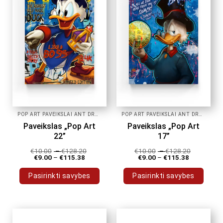
POP ART PAVEIKSLAI ANT DROBĖS
POP ART PAVEIKSLAI ANT DROBĖS
Paveikslas „Pop Art
Paveikslas „Pop Art
22”
17”
€
10.00
–
€
128.20
€
10.00
–
€
128.20
€
9.00
–
€
115.38
€
9.00
–
€
115.38
Pasirinkti savybes
Pasirinkti savybes
This
This
product
product
has
has
multiple
multiple