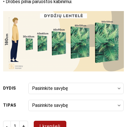
• Drobės pilnai paruoštos kabinimui.
DYDIS
TIPAS
produkto kiekis: Paveikslas "Pop Art 21"
Į krepšelį