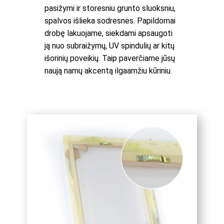
pasižymi ir storesniu grunto sluoksniu,
spalvos išlieka sodresnės. Papildomai
drobę lakuojame, siekdami apsaugoti
ją nuo subraižymų, UV spindulių ar kitų
išorinių poveikių. Taip paverčiame jūsų
naują namų akcentą ilgaamžiu kūriniu.