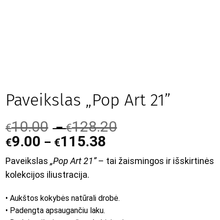
Paveikslas „Pop Art 21”
10.00
128.20
–
€
€
9.00
115.38
–
€
€
Paveikslas
„Pop Art 21”
– tai žaismingos ir išskirtinės
kolekcijos iliustracija.
• Aukštos kokybės natūrali drobė.
• Padengta apsaugančiu laku.