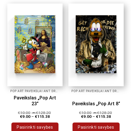
has
has
multiple
multiple
variants.
variants.
The
The
options
options
may
may
be
be
chosen
chosen
on
on
the
the
product
product
page
page
POP ART PAVEIKSLAI ANT DROBĖS
POP ART PAVEIKSLAI ANT DROBĖS
Paveikslas „Pop Art
23”
Paveikslas „Pop Art 8”
€
10.00
–
€
128.20
€
10.00
–
€
128.20
€
9.00
–
€
115.38
€
9.00
–
€
115.38
Pasirinkti savybes
Pasirinkti savybes