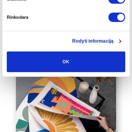
auksinį 2cm pločio rėmelį, kuris drobę
pavers dar prabangesniu namų
interjero akcentu.
Rinkodara
Taip pat galime įrėminti į rėmelius
Jūsų jau turimą drobę, susisiekite su
mumis el. paštu labas@drobiunamai.lt
Rodyti informaciją
OK