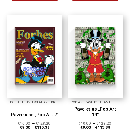
This
This
product
product
has
has
multiple
multiple
variants.
variants.
The
The
options
options
may
may
be
be
chosen
chosen
on
on
the
the
product
product
page
page
POP ART PAVEIKSLAI ANT DROBĖS
POP ART PAVEIKSLAI ANT DROBĖS
Paveikslas „Pop Art
Paveikslas „Pop Art 2”
19”
€
10.00
–
€
128.20
€
10.00
–
€
128.20
€
9.00
–
€
115.38
€
9.00
–
€
115.38