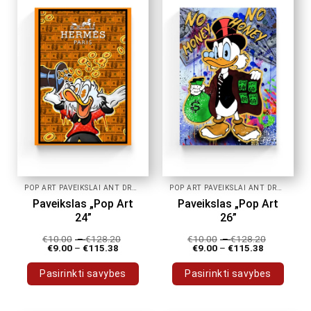
variants.
variants.
The
The
options
options
may
may
be
be
chosen
chosen
on
on
the
the
product
product
page
page
POP ART PAVEIKSLAI ANT DROBĖS
POP ART PAVEIKSLAI ANT DROBĖS
Paveikslas „Pop Art
Paveikslas „Pop Art
24”
26”
€
10.00
–
€
128.20
€
10.00
–
€
128.20
€
9.00
–
€
115.38
€
9.00
–
€
115.38
Pasirinkti savybes
Pasirinkti savybes
This
This
product
product