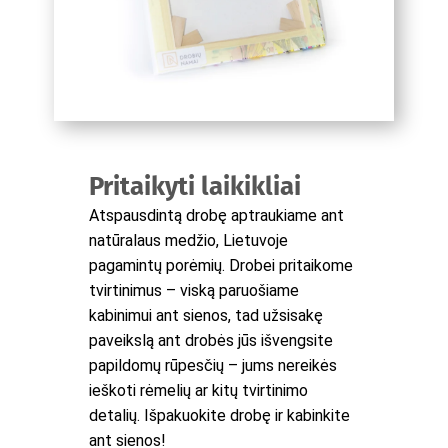
Pritaikyti laikikliai
Atspausdintą drobę aptraukiame ant
natūralaus medžio, Lietuvoje
pagamintų porėmių. Drobei pritaikome
tvirtinimus – viską paruošiame
kabinimui ant sienos, tad užsisakę
paveikslą ant drobės jūs išvengsite
papildomų rūpesčių – jums nereikės
ieškoti rėmelių ar kitų tvirtinimo
detalių. Išpakuokite drobę ir kabinkite
ant sienos!