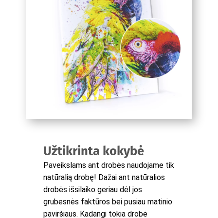
Užtikrinta kokybė
Paveikslams ant drobės naudojame tik
natūralią drobę! Dažai ant natūralios
drobės išsilaiko geriau dėl jos
grubesnės faktūros bei pusiau matinio
paviršiaus. Kadangi tokia drobė