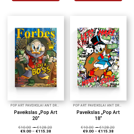
This
This
product
product
has
has
multiple
multiple
variants.
variants.
The
The
options
options
may
may
be
be
chosen
chosen
on
on
the
the
product
product
page
page
POP ART PAVEIKSLAI ANT DROBĖS
POP ART PAVEIKSLAI ANT DROBĖS
Paveikslas „Pop Art
Paveikslas „Pop Art
20”
18”
€
10.00
–
€
128.20
€
10.00
–
€
128.20
€
9.00
–
€
115.38
€
9.00
–
€
115.38