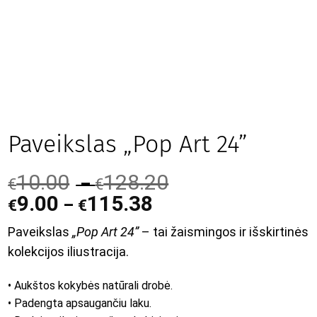
Paveikslas „Pop Art 24”
10.00
128.20
–
€
€
9.00
115.38
–
€
€
Paveikslas
„Pop Art 24”
– tai žaismingos ir išskirtinės
kolekcijos iliustracija.
• Aukštos kokybės natūrali drobė.
• Padengta apsaugančiu laku.