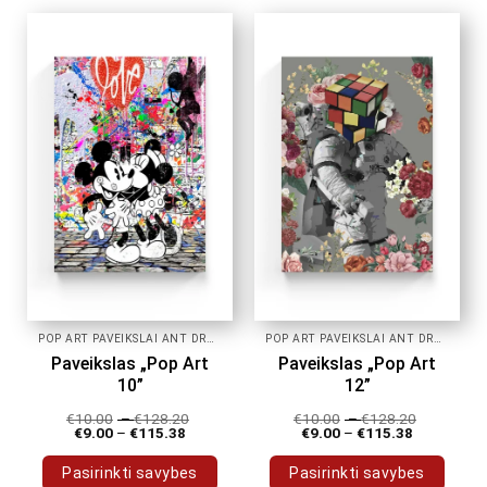
has
has
multiple
multiple
variants.
variants.
The
The
options
options
may
may
be
be
chosen
chosen
on
on
the
the
product
product
page
page
POP ART PAVEIKSLAI ANT DROBĖS
POP ART PAVEIKSLAI ANT DROBĖS
Paveikslas „Pop Art
Paveikslas „Pop Art
10”
12”
€
10.00
–
€
128.20
€
10.00
–
€
128.20
€
9.00
–
€
115.38
€
9.00
–
€
115.38
Pasirinkti savybes
Pasirinkti savybes