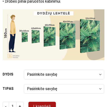
• Drobės pilnai paruoštos kabinimui.
DYDIS
TIPAS
produkto kiekis: Paveikslas "Pop Art 24"
Į krepšelį