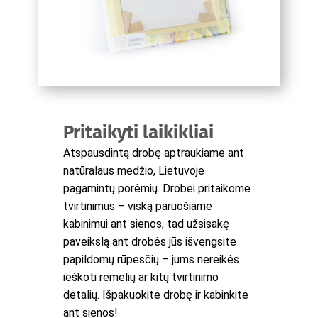
Pritaikyti laikikliai
Atspausdintą drobę aptraukiame ant
natūralaus medžio, Lietuvoje
pagamintų porėmių. Drobei pritaikome
tvirtinimus – viską paruošiame
kabinimui ant sienos, tad užsisakę
paveikslą ant drobės jūs išvengsite
papildomų rūpesčių – jums nereikės
ieškoti rėmelių ar kitų tvirtinimo
detalių. Išpakuokite drobę ir kabinkite
ant sienos!