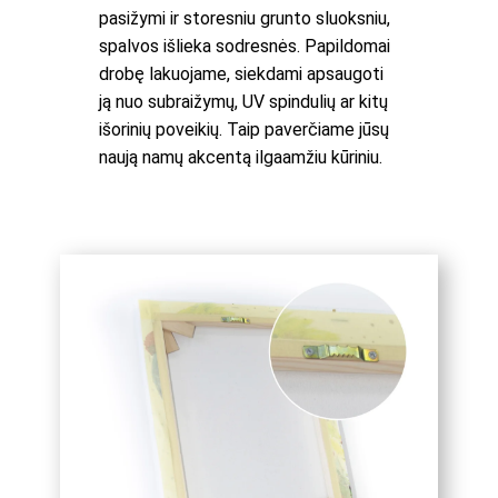
pasižymi ir storesniu grunto sluoksniu,
spalvos išlieka sodresnės. Papildomai
drobę lakuojame, siekdami apsaugoti
ją nuo subraižymų, UV spindulių ar kitų
išorinių poveikių. Taip paverčiame jūsų
naują namų akcentą ilgaamžiu kūriniu.