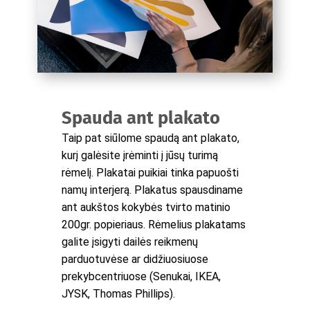
Spauda ant plakato
Taip pat siūlome spaudą ant plakato,
kurį galėsite įrėminti į jūsų turimą
rėmelį. Plakatai puikiai tinka papuošti
namų interjerą. Plakatus spausdiname
ant aukštos kokybės tvirto matinio
200gr. popieriaus. Rėmelius plakatams
galite įsigyti dailės reikmenų
parduotuvėse ar didžiuosiuose
prekybcentriuose (Senukai, IKEA,
JYSK, Thomas Phillips).