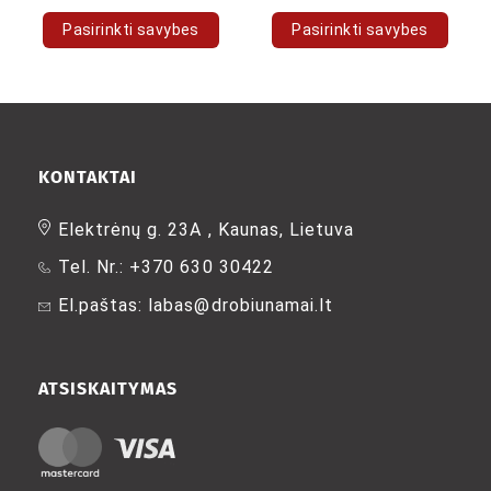
Pasirinkti savybes
Pasirinkti savybes
This
This
product
product
has
has
multiple
multiple
variants.
variants.
The
The
KONTAKTAI
options
options
may
may
Elektrėnų g. 23A , Kaunas, Lietuva
be
be
Tel. Nr.: +370 630 30422
chosen
chosen
on
on
El.paštas: labas@drobiunamai.lt
the
the
product
product
page
page
ATSISKAITYMAS