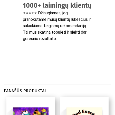
1000+ laimingų klientų
⭐⭐⭐⭐⭐ Džiaugiames, jog
pranokstame mūsų klientų lūkesčius ir
sulaukiame teigiamų rekomendacijų.
Tai mus skatina tobulėti ir siekti dar
geresnio rezultato.
PANAŠŪS PRODUKTAI