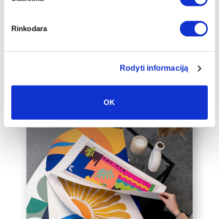
auksinį 2cm pločio rėmelį, kuris drobę
pavers dar prabangesniu namų
interjero akcentu.
Rinkodara
Taip pat galime įrėminti į rėmelius
Jūsų jau turimą drobę, susisiekite su
mumis el. paštu labas@drobiunamai.lt
Rodyti informaciją
OK