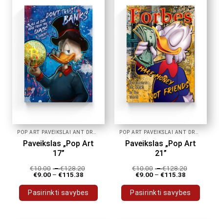
variants.
variants.
The
The
options
options
may
may
be
be
chosen
chosen
on
on
the
the
product
product
page
page
POP ART PAVEIKSLAI ANT DROBĖS
POP ART PAVEIKSLAI ANT DROBĖS
Paveikslas „Pop Art
Paveikslas „Pop Art
17”
21”
€
10.00
–
€
128.20
€
10.00
–
€
128.20
€
9.00
–
€
115.38
€
9.00
–
€
115.38
Pasirinkti savybes
Pasirinkti savybes
This
This
product
product