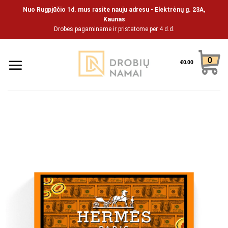
Skip
Nuo Rugpjūčio 1d. mus rasite nauju adresu - Elektrėnų g. 23A,
to
Kaunas
Drobes pagaminame ir pristatome per 4 d.d.
content
0
€
0.00