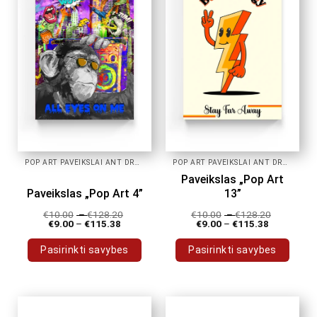
POP ART PAVEIKSLAI ANT DROBĖS
POP ART PAVEIKSLAI ANT DROBĖS
Paveikslas „Pop Art
Paveikslas „Pop Art 4”
13”
€
10.00
–
€
128.20
€
10.00
–
€
128.20
€
9.00
–
€
115.38
€
9.00
–
€
115.38
Pasirinkti savybes
Pasirinkti savybes
This
This
product
product
has
has
multiple
multiple