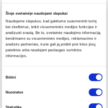
Šioje svetainėje naudojami slapukai
Naudojame slapukus, kad galėtume suasmeninti turinį
bei skelbimus, teikti visuomeninės medijos funkcijas ir
analizuoti srautą. Be to, svetainės naudojimo informaciją
bendriname su visuomeninės medijos, reklamavimo ir
analizės partneriais, kurie gali ją pridėti prie kitos jūsų
pateiktos arba naudojant paslaugas surinktos
informacijos.
Sutikimo
Būtini
pasirinkimas
Papildomas
įrėminimas
Nuostatos
Siūlome drobę, aptrauktą ant porėmio,
papildomai įrėminti į baltą, juodą arba
Statistika