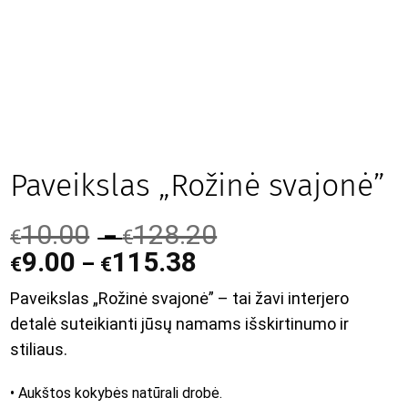
Paveikslas „Rožinė svajonė”
10.00
128.20
–
€
€
9.00
115.38
–
€
€
Paveikslas „Rožinė svajonė” – tai žavi interjero
detalė suteikianti jūsų namams išskirtinumo ir
stiliaus.
• Aukštos kokybės natūrali drobė.