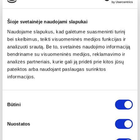
Šioje svetainėje naudojami slapukai
Naudojame slapukus, kad galėtume suasmeninti turinį
bei skelbimus, teikti visuomeninės medijos funkcijas ir
analizuoti srautą. Be to, svetainės naudojimo informaciją
bendriname su visuomeninės medijos, reklamavimo ir
analizės partneriais, kurie gali ją pridėti prie kitos jūsų
pateiktos arba naudojant paslaugas surinktos
informacijos.
Sutikimo
Būtini
pasirinkimas
Papildomas
įrėminimas
Nuostatos
Siūlome drobę, aptrauktą ant porėmio,