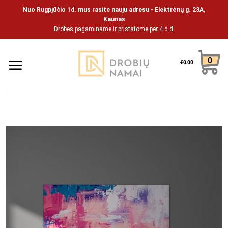
Skip
Nuo Rugpjūčio 1d. mus rasite nauju adresu - Elektrėnų g. 23A,
to
Kaunas
Drobes pagaminame ir pristatome per 4 d.d.
content
0
€
0.00