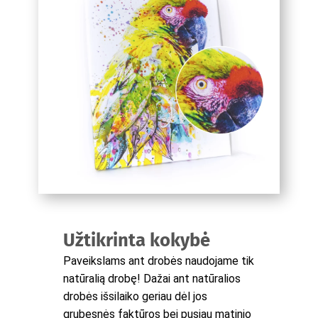
Užtikrinta kokybė
Paveikslams ant drobės naudojame tik
natūralią drobę! Dažai ant natūralios
drobės išsilaiko geriau dėl jos
grubesnės faktūros bei pusiau matinio