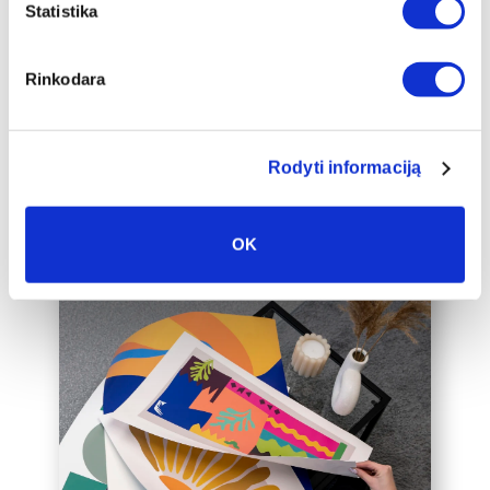
papildomai įrėminti į baltą, juodą arba
Statistika
auksinį 2cm pločio rėmelį, kuris drobę
pavers dar prabangesniu namų
Rinkodara
interjero akcentu.
Taip pat galime įrėminti į rėmelius
Jūsų jau turimą drobę, susisiekite su
mumis el. paštu labas@drobiunamai.lt
Rodyti informaciją
OK