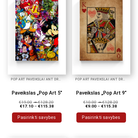
POP ART PAVEIKSLAI ANT DROBĖS
POP ART PAVEIKSLAI ANT DROBĖS
Paveikslas „Pop Art 5”
Paveikslas „Pop Art 9”
€
19.00
–
€
128.20
€
10.00
–
€
128.20
€
17.10
–
€
115.38
€
9.00
–
€
115.38
Pasirinkti savybes
Pasirinkti savybes
This
This
product
product