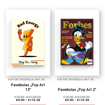
product
product
has
has
multiple
multiple
variants.
variants.
The
The
options
options
may
may
be
be
chosen
chosen
on
on
the
the
product
product
page
page
POP ART PAVEIKSLAI ANT DROBĖS
POP ART PAVEIKSLAI ANT DROBĖS
Paveikslas „Pop Art
13”
Paveikslas „Pop Art 2”
€
10.00
–
€
128.20
€
10.00
–
€
128.20
€
9.00
–
€
115.38
€
9.00
–
€
115.38