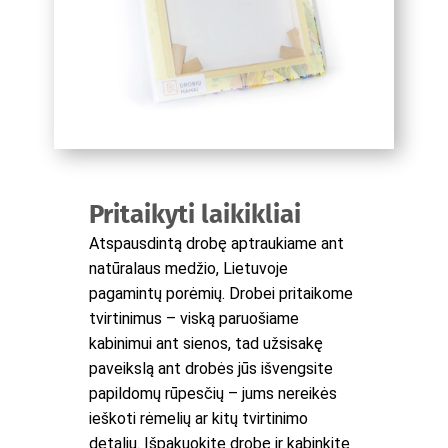
Pritaikyti laikikliai
Atspausdintą drobę aptraukiame ant
natūralaus medžio, Lietuvoje
pagamintų porėmių. Drobei pritaikome
tvirtinimus – viską paruošiame
kabinimui ant sienos, tad užsisakę
paveikslą ant drobės jūs išvengsite
papildomų rūpesčių – jums nereikės
ieškoti rėmelių ar kitų tvirtinimo
detalių. Išpakuokite drobę ir kabinkite