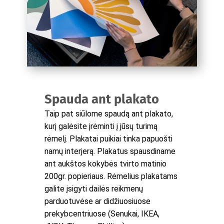
Spauda ant plakato
Taip pat siūlome spaudą ant plakato,
kurį galėsite įrėminti į jūsų turimą
rėmelį. Plakatai puikiai tinka papuošti
namų interjerą. Plakatus spausdiname
ant aukštos kokybės tvirto matinio
200gr. popieriaus. Rėmelius plakatams
galite įsigyti dailės reikmenų
parduotuvėse ar didžiuosiuose
prekybcentriuose (Senukai, IKEA,