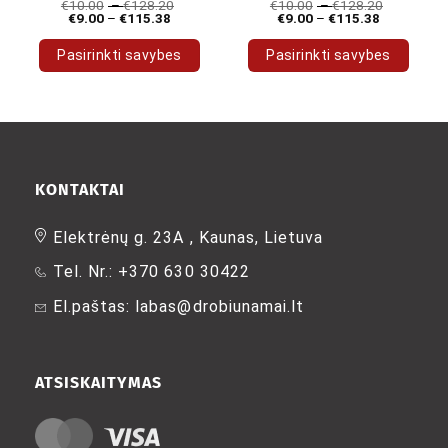
€
10.00
–
€
128.20
€
10.00
–
€
128.20
€
9.00
–
€
115.38
€
9.00
–
€
115.38
Pasirinkti savybes
Pasirinkti savybes
This
This
product
product
has
has
multiple
multiple
variants.
variants.
The
The
KONTAKTAI
options
options
may
may
Elektrėnų g. 23A , Kaunas, Lietuva
be
be
Tel. Nr.: +370 630 30422
chosen
chosen
on
on
El.paštas: labas@drobiunamai.lt
the
the
product
product
page
page
ATSISKAITYMAS