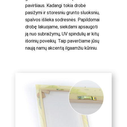
paviršiaus. Kadangi tokia drobė
pasižymi ir storesniu grunto sluoksniu,
spalvos išlieka sodresnės. Papildomai
drobę lakuojame, siekdami apsaugoti
ją nuo subraižymų, UV spindulių ar kitų
išorinių poveikių. Taip paverčiame jūsų
naują namų akcentą ilgaamžiu kūriniu.