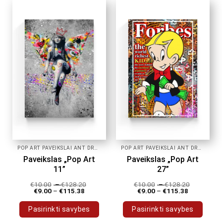
has
has
multiple
multiple
variants.
variants.
The
The
options
options
may
may
be
be
chosen
chosen
on
on
the
the
product
product
page
page
POP ART PAVEIKSLAI ANT DROBĖS
POP ART PAVEIKSLAI ANT DROBĖS
Paveikslas „Pop Art
Paveikslas „Pop Art
11”
27”
€
10.00
–
€
128.20
€
10.00
–
€
128.20
€
9.00
–
€
115.38
€
9.00
–
€
115.38
Pasirinkti savybes
Pasirinkti savybes
This
This