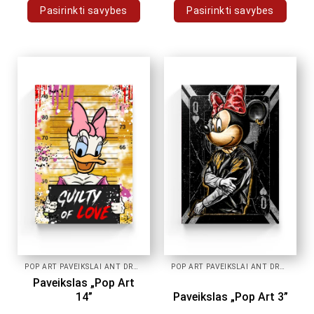
Pasirinkti savybes
Pasirinkti savybes
This
This
product
product
has
has
multiple
multiple
variants.
variants.
The
The
options
options
may
may
be
be
chosen
chosen
on
on
the
the
product
product
page
page
POP ART PAVEIKSLAI ANT DROBĖS
POP ART PAVEIKSLAI ANT DROBĖS
Paveikslas „Pop Art
14”
Paveikslas „Pop Art 3”