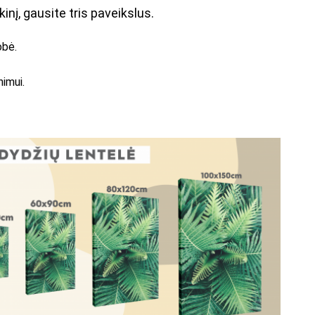
kinį, gausite tris paveikslus.
obė.
nimui.