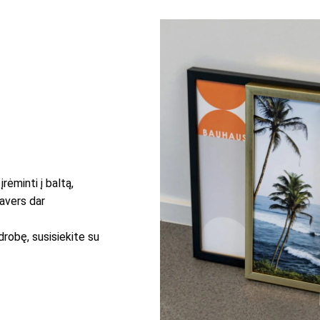
rėminti į baltą,
pavers dar
drobę, susisiekite su