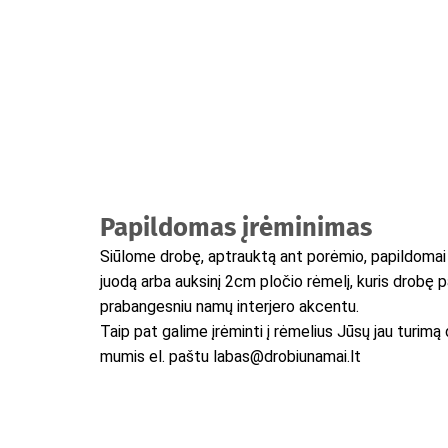
Papildomas įrėminimas
Siūlome drobę, aptrauktą ant porėmio, papildomai į
juodą arba auksinį 2cm pločio rėmelį, kuris drobę 
prabangesniu namų interjero akcentu.
Taip pat galime įrėminti į rėmelius Jūsų jau turimą 
mumis el. paštu labas@drobiunamai.lt