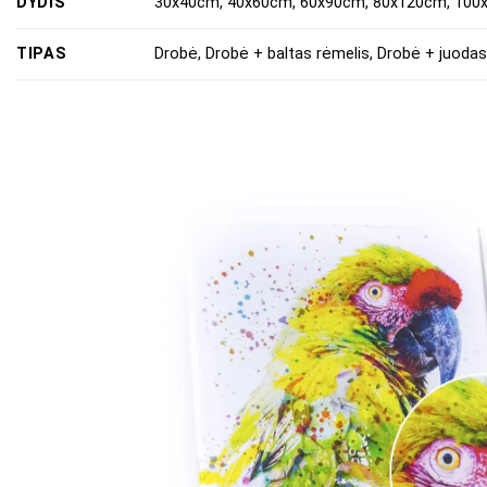
DYDIS
30x40cm, 40x60cm, 60x90cm, 80x120cm, 10
TIPAS
Drobė, Drobė + baltas rėmelis, Drobė + juodas