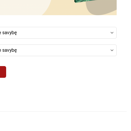
nkinys "Ružava"
į