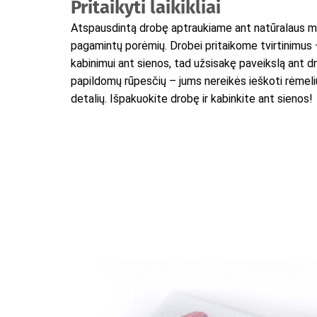
Pritaikyti laikikliai
Atspausdintą drobę aptraukiame ant natūralaus m
pagamintų porėmių. Drobei pritaikome tvirtinimus
kabinimui ant sienos, tad užsisakę paveikslą ant d
papildomų rūpesčių – jums nereikės ieškoti rėmelių
detalių. Išpakuokite drobę ir kabinkite ant sienos!