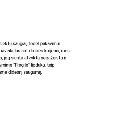
ektų saugiai, todėl pakavimui
paveikslus ant drobės kurjeriui, mes
es, jog siunta atvyktų nepažeista ir
mime "Fragile" lipduku, taip
iname didesnį saugumą.