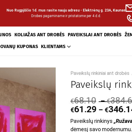
Nuo Rugpjūčio 1d. mus rasite nauju adresu - Elektrėnų g. 23A, Kaunas
Drobes pagaminame ir pristatome per 4 d.d.
AINOS
KOLIAŽAS ANT DROBĖS
PAVEIKSLAI ANT DROBĖS
ŽE
DOVANŲ KUPONAS
KLIENTAMS
Paveikslų rinkiniai ant drobės
Paveikslų rin
68.10
384.
–
€
€
61.29
346.1
–
€
€
Paveikslų rinkinys
„Ružav
dėmesį savo modernumu.