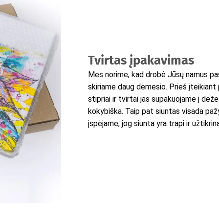
Tvirtas įpakavimas
Mes norime, kad drobė Jūsų namus pasi
skiriame daug dėmesio. Prieš įteikiant 
stipriai ir tvirtai jas supakuojame į dėž
kokybiška. Taip pat siuntas visada pažy
įspėjame, jog siunta yra trapi ir užtikr