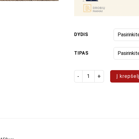
DYDIS
TIPAS
produkto kiekis: Paveikslų ri
Į krepšel