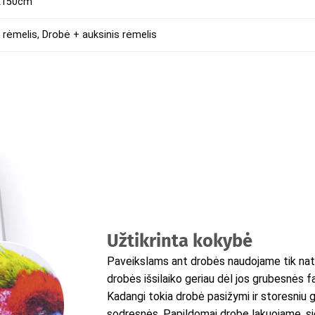
0x150cm
 rėmelis, Drobė + auksinis rėmelis
Užtikrinta kokybė
Paveikslams ant drobės naudojame tik natū
drobės išsilaiko geriau dėl jos grubesnės f
Kadangi tokia drobė pasižymi ir storesniu g
sodresnės. Papildomai drobę lakuojame, s