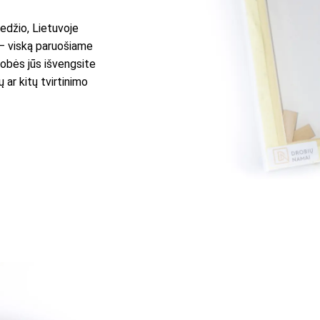
edžio, Lietuvoje
 – viską paruošiame
robės jūs išvengsite
 ar kitų tvirtinimo