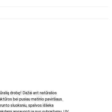
ralią drobę! Dažai ant natūralios
aktūros bei pusiau matinio paviršiaus.
runto sluoksniu, spalvos išlieka
iekdami apsaugoti ją nuo subraižymų, UV