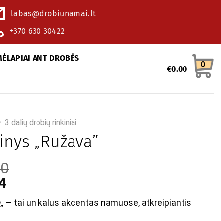
labas@drobiunamai.lt
+370 630 30422
MĖLAPIAI ANT DROBĖS
0
€
0.00
3 dalių drobių rinkiniai
/
kinys „Ružava”
60
4
a
„
– tai unikalus akcentas namuose, atkreipiantis