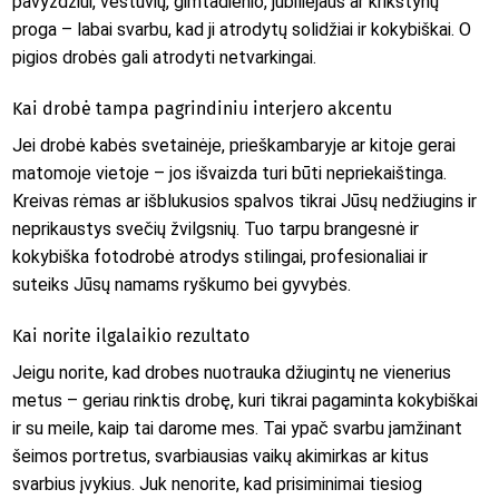
pavyzdžiui, vestuvių, gimtadienio, jubiliejaus ar krikštynų
proga – labai svarbu, kad ji atrodytų solidžiai ir kokybiškai. O
pigios drobės gali atrodyti netvarkingai.
Kai drobė tampa pagrindiniu interjero akcentu
Jei drobė kabės svetainėje, prieškambaryje ar kitoje gerai
matomoje vietoje – jos išvaizda turi būti nepriekaištinga.
Kreivas rėmas ar išblukusios spalvos tikrai Jūsų nedžiugins ir
neprikaustys svečių žvilgsnių. Tuo tarpu brangesnė ir
kokybiška fotodrobė atrodys stilingai, profesionaliai ir
suteiks Jūsų namams ryškumo bei gyvybės.
Kai norite ilgalaikio rezultato
Jeigu norite, kad drobes nuotrauka džiugintų ne vienerius
metus – geriau rinktis drobę, kuri tikrai pagaminta kokybiškai
ir su meile, kaip tai darome mes. Tai ypač svarbu įamžinant
šeimos portretus, svarbiausias vaikų akimirkas ar kitus
svarbius įvykius. Juk nenorite, kad prisiminimai tiesiog