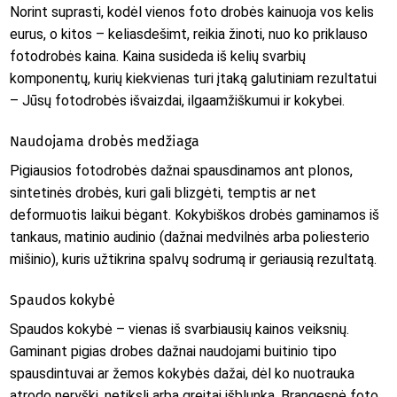
Norint suprasti, kodėl vienos foto drobės kainuoja vos kelis
eurus, o kitos – keliasdešimt, reikia žinoti, nuo ko priklauso
fotodrobės kaina. Kaina susideda iš kelių svarbių
komponentų, kurių kiekvienas turi įtaką galutiniam rezultatui
– Jūsų fotodrobės išvaizdai, ilgaamžiškumui ir kokybei.
Naudojama drobės medžiaga
Pigiausios fotodrobės dažnai spausdinamos ant plonos,
sintetinės drobės, kuri gali blizgėti, temptis ar net
deformuotis laikui bėgant. Kokybiškos drobės gaminamos iš
tankaus, matinio audinio (dažnai medvilnės arba poliesterio
mišinio), kuris užtikrina spalvų sodrumą ir geriausią rezultatą.
Spaudos kokybė
Spaudos kokybė – vienas iš svarbiausių kainos veiksnių.
Gaminant pigias drobes dažnai naudojami buitinio tipo
spausdintuvai ar žemos kokybės dažai, dėl ko nuotrauka
atrodo neryški, netiksli arba greitai išblunka. Brangesnė foto