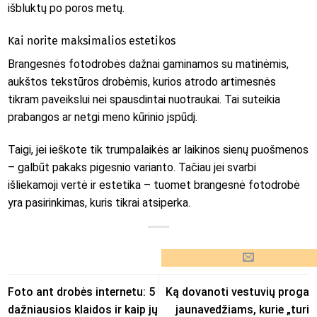
išbluktų po poros metų.
Kai norite maksimalios estetikos
Brangesnės fotodrobės dažnai gaminamos su matinėmis,
aukštos tekstūros drobėmis, kurios atrodo artimesnės
tikram paveikslui nei spausdintai nuotraukai. Tai suteikia
prabangos ar netgi meno kūrinio įspūdį.
Taigi, jei ieškote tik trumpalaikės ar laikinos sienų puošmenos
– galbūt pakaks pigesnio varianto. Tačiau jei svarbi
išliekamoji vertė ir estetika – tuomet brangesnė fotodrobė
yra pasirinkimas, kuris tikrai atsiperka.
Foto ant drobės internetu: 5
Ką dovanoti vestuvių proga
dažniausios klaidos ir kaip jų
jaunavedžiams, kurie „turi