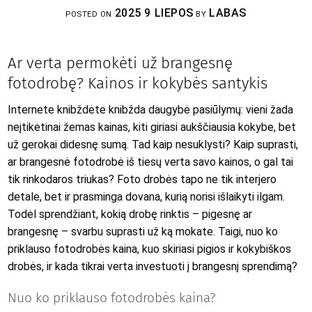
2025 9 LIEPOS
LABAS
POSTED ON
BY
Ar verta permokėti už brangesnę
fotodrobę? Kainos ir kokybės santykis
Internete knibždėte knibžda daugybė pasiūlymų: vieni žada
neįtikėtinai žemas kainas, kiti giriasi aukščiausia kokybe, bet
už gerokai didesnę sumą. Tad kaip nesuklysti? Kaip suprasti,
ar brangesnė fotodrobė iš tiesų verta savo kainos, o gal tai
tik rinkodaros triukas? Foto drobės tapo ne tik interjero
detale, bet ir prasminga dovana, kurią norisi išlaikyti ilgam.
Todėl sprendžiant, kokią drobę rinktis – pigesnę ar
brangesnę – svarbu suprasti už ką mokate. Taigi, nuo ko
priklauso fotodrobės kaina, kuo skiriasi pigios ir kokybiškos
drobės, ir kada tikrai verta investuoti į brangesnį sprendimą?
Nuo ko priklauso fotodrobės kaina?