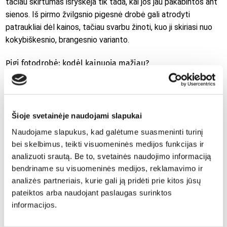
tačiau skirtumas išryškėja tik tada, kai jos jau pakabintos ant
sienos. Iš pirmo žvilgsnio pigesnė drobė gali atrodyti
patraukliai dėl kainos, tačiau svarbu žinoti, kuo ji skiriasi nuo
kokybiškesnio, brangesnio varianto.
Pigi fotodrobė: kodėl kainuoja mažiau?
– Prastensnė spaudos kokybė.
Pigiose drobėse dažnai
trūksta detalumo, spalvos būna išblukusios ar net
persotintos. Tokia drobė gali atrodyti tarsi plokščia ir
Šioje svetainėje naudojami slapukai
neprofesionali.
Naudojame slapukus, kad galėtume suasmeninti turinį
– Plonas audinys.
Sintetinis, plonai austas audinys
bei skelbimus, teikti visuomeninės medijos funkcijas ir
neperteikia nuotraukos tekstūros, o esant temperatūros
analizuoti srautą. Be to, svetainės naudojimo informaciją
pokyčiams gali net išsikraipyti.
bendriname su visuomeninės medijos, reklamavimo ir
analizės partneriais, kurie gali ją pridėti prie kitos jūsų
– Silpnas rėmas.
Lyginant su brangesnėmis alternatyvomis,
pateiktos arba naudojant paslaugas surinktos
pigūs porėmiai gaminami iš minkštos ar drėgmei neatsparios
informacijos.
medienos – tai ilgainiui veda prie deformacijos.