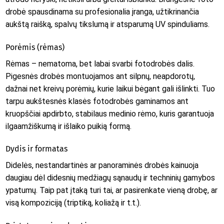
drobė spausdinama su profesionalia įranga, užtikrinančia
aukštą raišką, spalvų tikslumą ir atsparumą UV spinduliams.
Porėmis (rėmas)
Rėmas – nematoma, bet labai svarbi fotodrobės dalis.
Pigesnės drobės montuojamos ant silpnų, neapdorotų,
dažnai net kreivų porėmių, kurie laikui bėgant gali išlinkti. Tuo
tarpu aukštesnės klasės fotodrobės gaminamos ant
kruopščiai apdirbto, stabilaus medinio rėmo, kuris garantuoja
ilgaamžiškumą ir išlaiko puikią formą.
Dydis ir formatas
Didelės, nestandartinės ar panoraminės drobės kainuoja
daugiau dėl didesnių medžiagų sąnaudų ir techninių gamybos
ypatumų. Taip pat įtaką turi tai, ar pasirenkate vieną drobę, ar
visą kompoziciją (triptiką, koliažą ir t.t.).