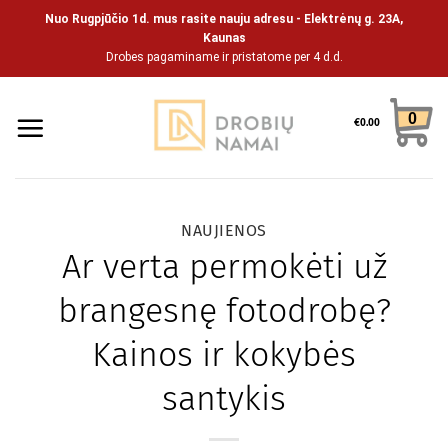
Skip
Nuo Rugpjūčio 1d. mus rasite nauju adresu - Elektrėnų g. 23A,
to
Kaunas
Drobes pagaminame ir pristatome per 4 d.d.
content
0
€
0.00
NAUJIENOS
Ar verta permokėti už
brangesnę fotodrobę?
Kainos ir kokybės
santykis