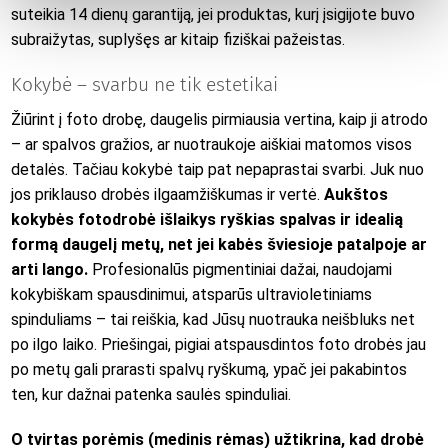
suteikia 14 dienų garantiją, jei produktas, kurį įsigijote buvo
subraižytas, suplyšęs ar kitaip fiziškai pažeistas.
Kokybė – svarbu ne tik estetikai
Žiūrint į foto drobę, daugelis pirmiausia vertina, kaip ji atrodo
– ar spalvos gražios, ar nuotraukoje aiškiai matomos visos
detalės. Tačiau kokybė taip pat nepaprastai svarbi. Juk nuo
jos priklauso drobės ilgaamžiškumas ir vertė.
Aukštos
kokybės fotodrobė išlaikys ryškias spalvas ir idealią
formą daugelį metų, net jei kabės šviesioje patalpoje ar
arti lango.
Profesionalūs pigmentiniai dažai, naudojami
kokybiškam spausdinimui, atsparūs ultravioletiniams
spinduliams – tai reiškia, kad Jūsų nuotrauka neišbluks net
po ilgo laiko. Priešingai, pigiai atspausdintos foto drobės jau
po metų gali prarasti spalvų ryškumą, ypač jei pakabintos
ten, kur dažnai patenka saulės spinduliai.
O tvirtas porėmis (medinis rėmas) užtikrina, kad drobė