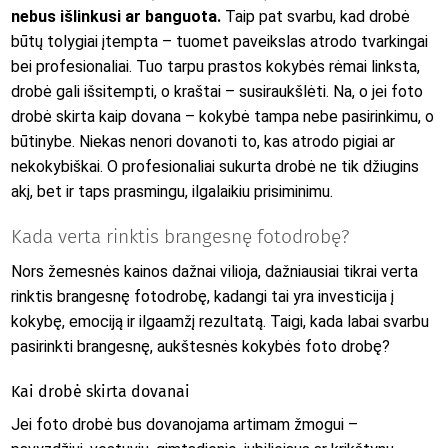
nebus išlinkusi ar banguota.
Taip pat svarbu, kad drobė
būtų tolygiai įtempta – tuomet paveikslas atrodo tvarkingai
bei profesionaliai. Tuo tarpu prastos kokybės rėmai linksta,
drobė gali išsitempti, o kraštai – susiraukšlėti. Na, o jei foto
drobė skirta kaip dovana – kokybė tampa nebe pasirinkimu, o
būtinybe. Niekas nenori dovanoti to, kas atrodo pigiai ar
nekokybiškai. O profesionaliai sukurta drobė ne tik džiugins
akį, bet ir taps prasmingu, ilgalaikiu prisiminimu.
Kada verta rinktis brangesnę fotodrobę?
Nors žemesnės kainos dažnai vilioja, dažniausiai tikrai verta
rinktis brangesnę fotodrobę, kadangi tai yra investicija į
kokybę, emociją ir ilgaamžį rezultatą. Taigi, kada labai svarbu
pasirinkti brangesnę, aukštesnės kokybės foto drobę?
Kai drobė skirta dovanai
Jei foto drobė bus dovanojama artimam žmogui –