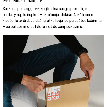
Pristatymas ir pakuotė
Kai kurie paslaugų teikėjai įtraukia saugią pakuotę ir
pristatymą į kainą, kiti – skaičiuoja atskirai. Aukštesnės
klasės foto drobės dažnai atkeliauja jau paruoštos kabinimui
– su pakabinimo detale ar net dovanų įpakavimu.