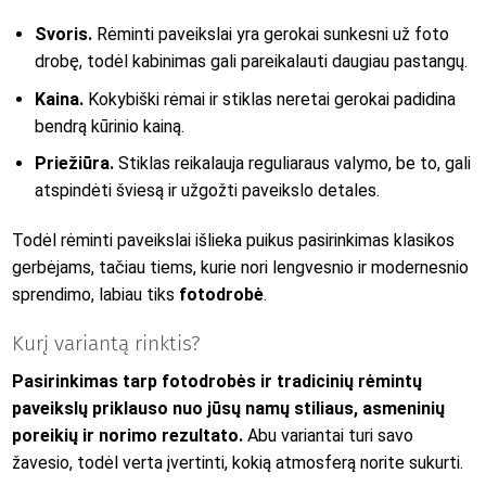
Svoris.
Rėminti paveikslai yra gerokai sunkesni už foto
drobę, todėl kabinimas gali pareikalauti daugiau pastangų.
Kaina.
Kokybiški rėmai ir stiklas neretai gerokai padidina
bendrą kūrinio kainą.
Priežiūra.
Stiklas reikalauja reguliaraus valymo, be to, gali
atspindėti šviesą ir užgožti paveikslo detales.
Todėl rėminti paveikslai išlieka puikus pasirinkimas klasikos
gerbėjams, tačiau tiems, kurie nori lengvesnio ir modernesnio
sprendimo, labiau tiks
fotodrobė
.
Kurį variantą rinktis?
Pasirinkimas tarp fotodrobės ir tradicinių rėmintų
paveikslų priklauso nuo jūsų namų stiliaus, asmeninių
poreikių ir norimo rezultato.
Abu variantai turi savo
žavesio, todėl verta įvertinti, kokią atmosferą norite sukurti.