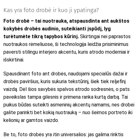
Kas yra foto drobė ir kuo ji ypatinga?
Foto drobė
– tai nuotrauka, atspausdinta ant aukštos
kokybės drobės audinio, suteikianti įspūdį, lyg
turėtumėte tikrą tapybos kūrinį.
Skirtingai nei paprastos
nuotraukos rėmeliuose, ši technologija leidžia prisiminimus
paversti stilingu interjero akcentu, kuris atrodo moderniai ir
išskirtinai.
Spausdinant foto ant drobės, naudojami specialūs dažai ir
drobės paviršius, kuris sukuria tekstūrinį, šiek tiek reljefinį
vaizdą. Dėl šios savybės spalvos atrodo sodresnės, o pats
paveikslas tampa gilesnis ir primena ranka kurtą darbą. Tai
puikus būdas suteikti asmeninių akcentų namams, nes drobei
galite parinkti bet kokią nuotrauką – nuo šeimos portreto iki
kelionių ar gamtos vaizdo.
Be to, foto drobės yra itin universalios: jas galima rinktis