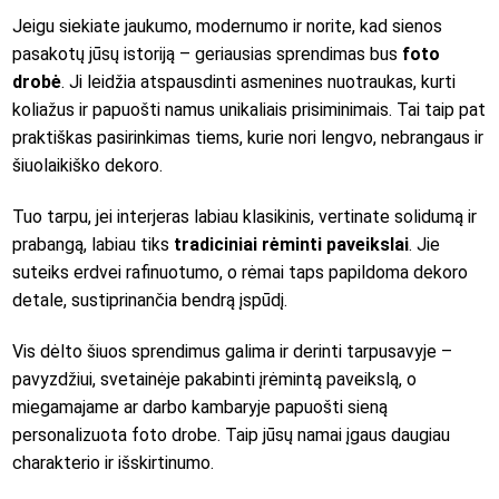
Jeigu siekiate jaukumo, modernumo ir norite, kad sienos
pasakotų jūsų istoriją – geriausias sprendimas bus
foto
drobė
. Ji leidžia atspausdinti asmenines nuotraukas, kurti
koliažus ir papuošti namus unikaliais prisiminimais. Tai taip pat
praktiškas pasirinkimas tiems, kurie nori lengvo, nebrangaus ir
šiuolaikiško dekoro.
Tuo tarpu, jei interjeras labiau klasikinis, vertinate solidumą ir
prabangą, labiau tiks
tradiciniai rėminti paveikslai
. Jie
suteiks erdvei rafinuotumo, o rėmai taps papildoma dekoro
detale, sustiprinančia bendrą įspūdį.
Vis dėlto šiuos sprendimus galima ir derinti tarpusavyje –
pavyzdžiui, svetainėje pakabinti įrėmintą paveikslą, o
miegamajame ar darbo kambaryje papuošti sieną
personalizuota foto drobe. Taip jūsų namai įgaus daugiau
charakterio ir išskirtinumo.