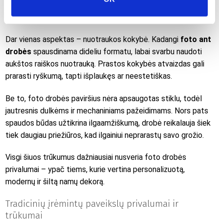
ar prabangus, drobės paveikslai gali atrodyti per daug
paprastai, palyginti su įrėmintais, stiklu dengtais darbais.
Dar vienas aspektas – nuotraukos kokybė. Kadangi
foto ant
drobės
spausdinama dideliu formatu, labai svarbu naudoti
aukštos raiškos nuotrauką. Prastos kokybės atvaizdas gali
prarasti ryškumą, tapti išplaukęs ar neestetiškas.
Be to, foto drobės paviršius nėra apsaugotas stiklu, todėl
jautresnis dulkėms ir mechaniniams pažeidimams. Nors pats
spaudos būdas užtikrina ilgaamžiškumą, drobė reikalauja šiek
tiek daugiau priežiūros, kad ilgainiui neprarastų savo grožio.
Visgi šiuos trūkumus dažniausiai nusveria foto drobės
privalumai – ypač tiems, kurie vertina personalizuotą,
modernų ir šiltą namų dekorą.
Tradicinių įrėmintų paveikslų privalumai ir
trūkumai