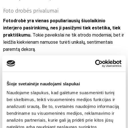
Foto drobės privalumai
Fotodrobė yra vienas populiariausių šiuolaikinio
interjero pasirinkimų, nes ji pasižymi tiek estetika, tiek
praktiškumu.
Tokie paveikslai ne tik atrodo moderniai, bet ir
leidžia kiekvienam namuose turėti unikalų, sentimentais
paremtą dekorą.
Vienas didžiausių privalumų – galimybė
užsisakyti foto ant
drobės iš asmeninių nuotraukų
. Tai reiškia, kad ant sienos
gali atsidurti šeimos portretas, kelionės akimirka ar augintinio
atvaizdas, suteikiantis namams ypatingo jaukumo ir
Šioje svetainėje naudojami slapukai
individualumo.
Naudojame slapukus, kad galėtume suasmeninti turinį
bei skelbimus, teikti visuomeninės medijos funkcijas ir
Kitas svarbus aspektas – universalumas. Fotodrobė dera
analizuoti srautą. Be to, svetainės naudojimo informaciją
tiek moderniame, tiek minimalistiniame ar net eklektiškame
bendriname su visuomeninės medijos, reklamavimo ir
interjere. Ji gali būti vienas stambus akcentas arba kelių
analizės partneriais, kurie gali ją pridėti prie kitos jūsų
drobių kompozicija, formuojanti stilingą koliažą.
pateiktos arba naudojant paslaugas surinktos