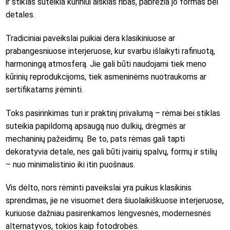
ir stiklas suteikia kūriniui aiškias ribas, pabrėžia jo formas bei
detales.
Tradiciniai paveikslai puikiai dera klasikiniuose ar
prabangesniuose interjeruose, kur svarbu išlaikyti rafinuotą,
harmoningą atmosferą. Jie gali būti naudojami tiek meno
kūrinių reprodukcijoms, tiek asmeninėms nuotraukoms ar
sertifikatams įrėminti.
Toks pasirinkimas turi ir praktinį privalumą – rėmai bei stiklas
suteikia papildomą apsaugą nuo dulkių, drėgmės ar
mechaninių pažeidimų. Be to, pats rėmas gali tapti
dekoratyvia detale, nes gali būti įvairių spalvų, formų ir stilių
– nuo minimalistinio iki itin puošnaus.
Vis dėlto, nors rėminti paveikslai yra puikus klasikinis
sprendimas, jie ne visuomet dera šiuolaikiškuose interjeruose,
kuriuose dažniau pasirenkamos lengvesnės, modernesnės
alternatyvos, tokios kaip fotodrobės.