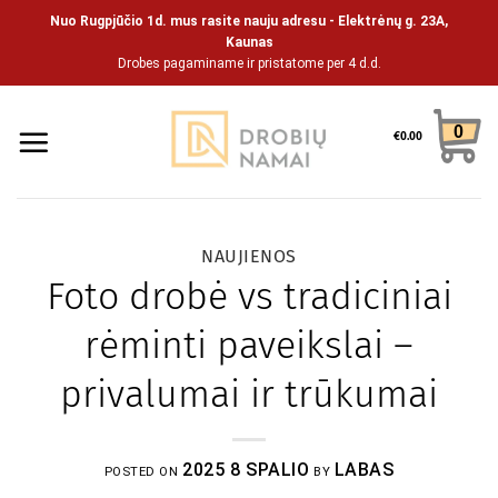
Skip
Nuo Rugpjūčio 1d. mus rasite nauju adresu - Elektrėnų g. 23A,
to
Kaunas
Drobes pagaminame ir pristatome per 4 d.d.
content
0
€
0.00
NAUJIENOS
Foto drobė vs tradiciniai
rėminti paveikslai –
privalumai ir trūkumai
2025 8 SPALIO
LABAS
POSTED ON
BY