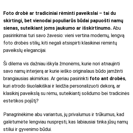
Foto drobė ar tradiciniai rėminti paveikslai – tai du
skirtingi, bet vienodai populiarūs būdai papuošti namų
sienas, suteikiant joms jaukumo ar išskirtinumo.
Abu
pasirinkimai turi savo žavesio: vieni vertina modernų, lengvą
foto drobės stilių, kiti negali atsispirti klasikinei rėmintų
paveikslų elegancijai.
Ši dilema vis dažniau iškyla žmonėms, kurie nori atnaujinti
savo namų interjerą ar kurie ieško originalaus būdo įamžinti
brangiausias akimirkas. Ar geriau pasirinkti
foto ant drobės
,
kuri atrodo šiuolaikiškai ir leidžia personalizuoti dekorą, ar
klasikinį paveikslą su rėmu, suteikiantį solidumo bei tradicinės
estetikos pojūtį?
Panagrinėkime abu variantus, jų privalumus ir trūkumus, kad
galėtumėte lengviau nuspręsti, kas labiausiai tinka jūsų namų
stiliui ir gyvenimo būdui.