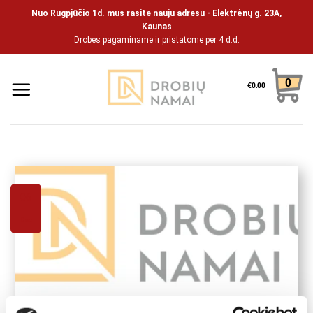
Pāriet
Nuo Rugpjūčio 1d. mus rasite nauju adresu - Elektrėnų g. 23A,
uz
Kaunas
Drobes pagaminame ir pristatome per 4 d.d.
saturu
0
€
0.00
06
Dec