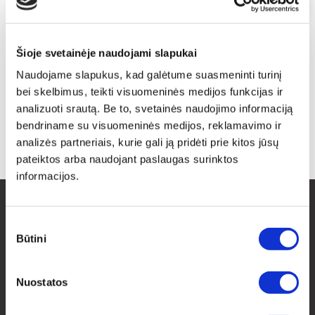
Kvalitatīva interjera detaļa jūsu mājai
Šioje svetainėje naudojami slapukai
Veidojot mājas interjeru, daudzi meklē individuālus, ekskluzīvus,
modernus un svaigus risinājumus. Liela uzmanība tiek pievērsta
Naudojame slapukus, kad galėtume suasmeninti turinį
maziem un [...]
bei skelbimus, teikti visuomeninės medijos funkcijas ir
analizuoti srautą. Be to, svetainės naudojimo informaciją
bendriname su visuomeninės medijos, reklamavimo ir
1
2
3
4
analizės partneriais, kurie gali ją pridėti prie kitos jūsų
pateiktos arba naudojant paslaugas surinktos
informacijos.
Sutikimo
KONTAKTI
Būtini
pasirinkimas
Elektrėnų g. 23A , Kaunas, Lietuva
Nuostatos
Tālr. Nr.: +370 630 30422
E-pasts: labas@drobiunamai.lt