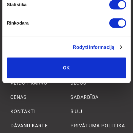
Statistika
IZRAKSTĪŠANĀS NO
SEKOJIET MUMS
Rinkodara
drobiunamai.lt
drobiunamai
Rodyti informaciją
OK
SĀKUMS
PAR MUMS
VEIDOT KANVU
BLOGS
CENAS
SADARBĪBA
KONTAKTI
B.U.J
DĀVANU KARTE
PRIVĀTUMA POLITIKA