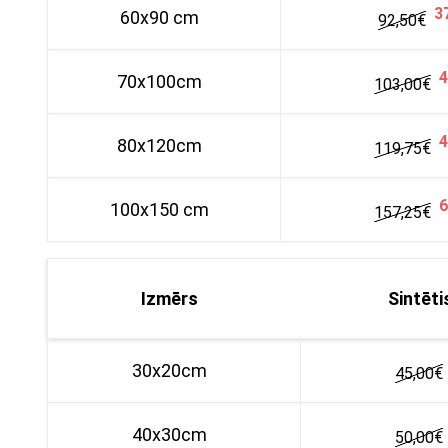
3
60x90 cm
92,50
€
4
70x100cm
103,00
€
4
80x120cm
119,75€
6
100x150 cm
157,25
€
Izmērs
Sintēti
30x20cm
45,00
€
40x30cm
50,00
€