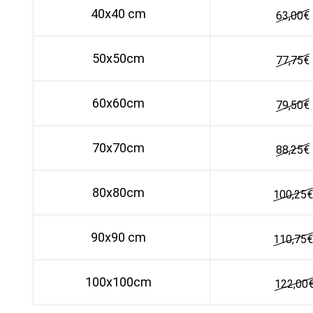
40x40 cm
63,00
€
50x50cm
77,75
€
60x60cm
79,50
€
70x70cm
88,25
€
80x80cm
100,25
€
90x90 cm
110,75
€
100x100cm
122,00