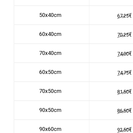
50x40cm
67,25
€
60x40cm
70,25
€
70x40cm
74,00
€
60x50cm
74,75
€
70x50cm
81,50
€
90x50cm
86,50
€
90x60cm
92,50
€