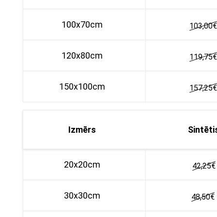
100x70cm
103,00
€
120x80cm
119,75€
150x100cm
157,25
€
Izmērs
Sintēti
20x20cm
42,25
€
30x30cm
48,50
€