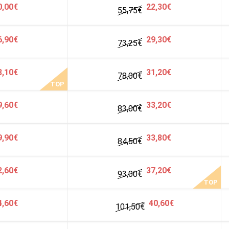
0,00€
22,30€
55,75
€
6,90€
29,30€
73,25
€
8,10€
31,20€
78,00
€
TOP
9,60€
33,20€
83,00
€
9,90€
33,80€
84,50
€
2,60€
37,20€
93,00
€
TOP
4,60€
40,60€
101,50
€