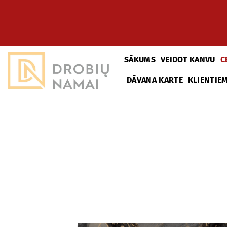
Pāriet
uz
saturu
SĀKUMS
VEIDOT KANVU
C
DĀVANA KARTE
KLIENTIE