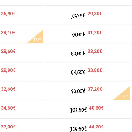
26,90€
29,30€
73,25
€
28,10€
31,20€
78,00
€
TOP
29,60€
33,20€
83,00
€
29,90€
33,80€
84,50
€
32,60€
37,20€
93,00
€
TOP
34,60€
40,60€
101,50
€
37,00€
44,20€
110,50€