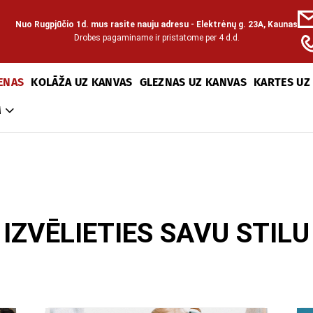
Nuo Rugpjūčio 1d. mus rasite nauju adresu - Elektrėnų g. 23A, Kaunas
Drobes pagaminame ir pristatome per 4 d.d.
ENAS
KOLĀŽA UZ KANVAS
GLEZNAS UZ KANVAS
KARTES UZ
M
IZVĒLIETIES SAVU STILU