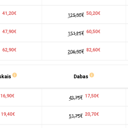
41,20€
50,20€
125,50€
47,90€
60,50€
151,25€
62,90€
82,60€
206,50
€
i
i
skais
Dabas
16,90€
17,50€
43,75€
19,40€
20,70€
51,75
€