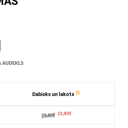
MAS
A AUDEKLS
i
Dabisks un lakots
23,80€
59,50
€