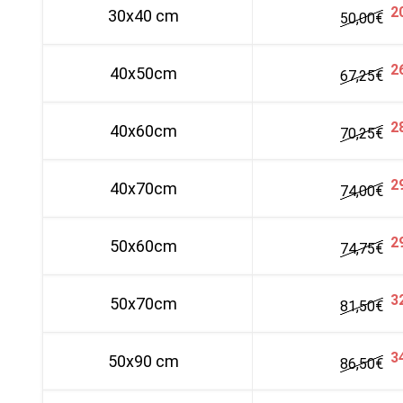
2
30x40 cm
50,00
€
2
40x50cm
67,25
€
2
40x60cm
70,25
€
2
40x70cm
74,00
€
2
50x60cm
74,75
€
3
50x70cm
81,50
€
3
50x90 cm
86,50
€