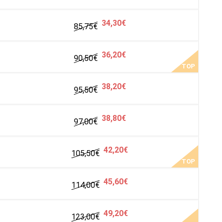
34,30€
85,75
€
36,20€
90,50
€
TOP
38,20€
95,50
€
38,80€
97,00
€
42,20€
105,50
€
TOP
45,60€
114,00
€
49,20€
123,00
€