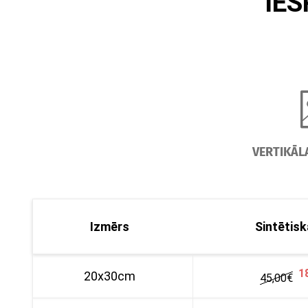
IE
VERTIKĀL
Izmērs
Sintētisk
1
20x30cm
45,00
€