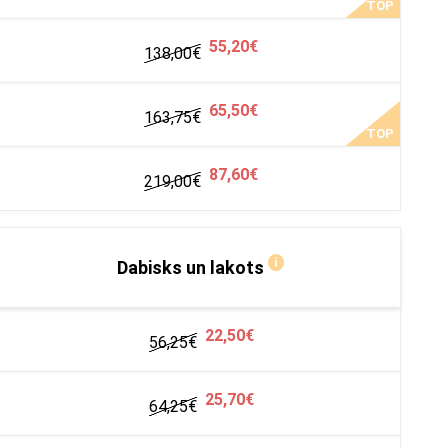
TOP
55,20€
138,00€
65,50€
163,75
€
TOP
87,60€
219,00
€
i
Dabisks un lakots
22,50€
56,25
€
25,70€
64,25
€