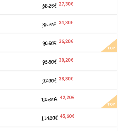
27,30€
68,25
€
34,30€
85,75
€
36,20€
90,50
€
TOP
38,20€
95,50
€
38,80€
97,00
€
42,20€
105,50
€
TOP
45,60€
114,00
€