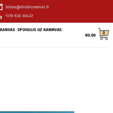
labas@drobiunamai.lt
+370 630 30422
 KANVAS
SPOGULIS UZ KANMVAS
0
€
0.00