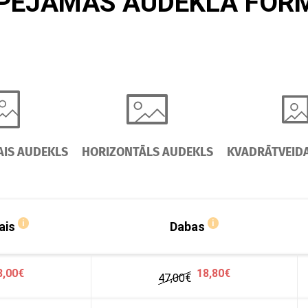
SPĒJAMĀS AUDEKLA FOR
AIS AUDEKLS
HORIZONTĀLS AUDEKLS
KVADRĀTVEID
i
i
ais
Dabas
8,00€
18,80€
47,00
€