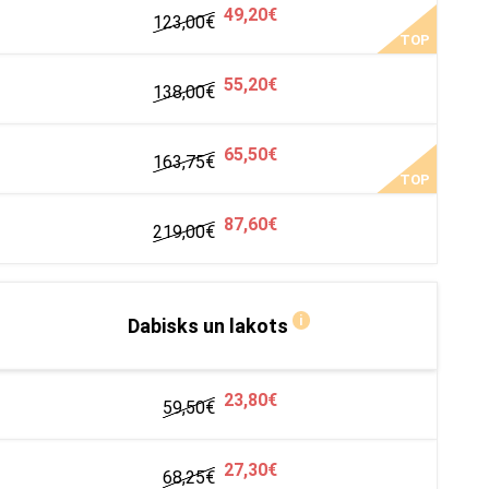
49,20€
123,00
€
TOP
55,20€
138,00€
65,50€
163,75
€
TOP
87,60€
219,00
€
i
Dabisks un lakots
23,80€
59,50
€
27,30€
68,25
€