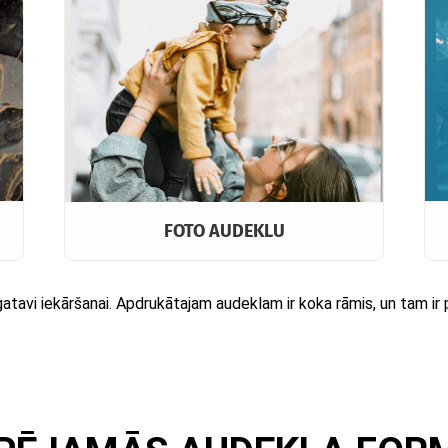
FOTO AUDEKLU
ā gatavi iekāršanai. Apdrukātajam audeklam ir koka rāmis, un tam ir p