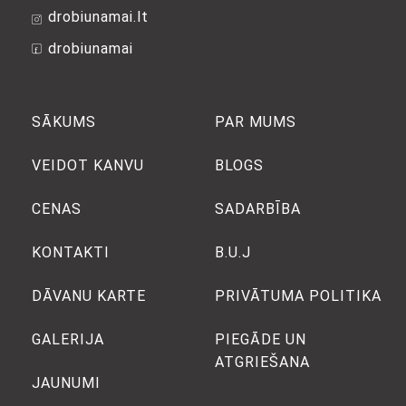
drobiunamai.lt
drobiunamai
SĀKUMS
PAR MUMS
VEIDOT KANVU
BLOGS
CENAS
SADARBĪBA
KONTAKTI
B.U.J
DĀVANU KARTE
PRIVĀTUMA POLITIKA
GALERIJA
PIEGĀDE UN
ATGRIEŠANA
JAUNUMI