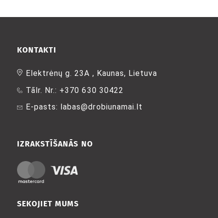
produktam
produktam
ir
ir
vairāki
vairāki
varianti.
varianti.
Variantus
Variantus
KONTAKTI
var
var
izvēlēties
izvēlēties
produkta
produkta
Elektrėnų g. 23A , Kaunas, Lietuva
lapā
lapā
Tālr. Nr.: +370 630 30422
E-pasts: labas@drobiunamai.lt
IZRAKSTĪŠANĀS NO
SEKOJIET MUMS