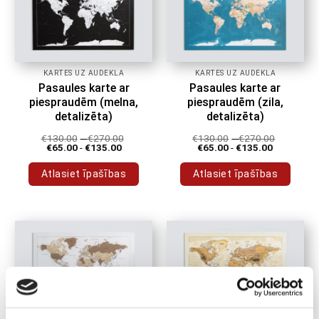
varianti.
varianti.
Variantus
Variantus
var
var
izvēlēties
izvēlēties
produkta
produkta
KARTES UZ AUDEKLA
KARTES UZ AUDEKLA
lapā
lapā
Pasaules karte ar
Pasaules karte ar
piespraudēm (melna,
piespraudēm (zila,
detalizēta)
detalizēta)
€
130.00
-
€
270.00
€
130.00
-
€
270.00
€
65.00
-
€
135.00
€
65.00
-
€
135.00
Atlasiet īpašības
Atlasiet īpašības
Šim
Šim
produktam
produktam
ir
ir
vairāki
vairāki
varianti.
varianti.
Variantus
Variantus
var
var
izvēlēties
izvēlēties
produkta
produkta