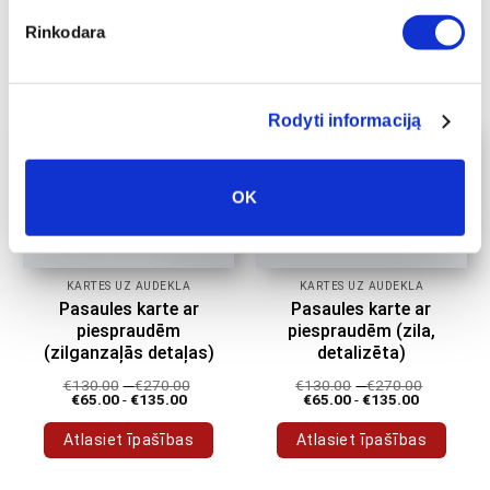
€
130.00
-
€
270.00
€
130.00
-
€
270.00
€
65.00
-
€
135.00
€
65.00
-
€
135.00
Rinkodara
Atlasiet īpašības
Atlasiet īpašības
Šim
Šim
produktam
produktam
Rodyti informaciją
ir
ir
vairāki
vairāki
varianti.
varianti.
OK
Variantus
Variantus
var
var
izvēlēties
izvēlēties
produkta
produkta
KARTES UZ AUDEKLA
KARTES UZ AUDEKLA
lapā
lapā
Pasaules karte ar
Pasaules karte ar
piespraudēm
piespraudēm (zila,
(zilganzaļās detaļas)
detalizēta)
€
130.00
-
€
270.00
€
130.00
-
€
270.00
€
65.00
-
€
135.00
€
65.00
-
€
135.00
Atlasiet īpašības
Atlasiet īpašības
Šim
Šim