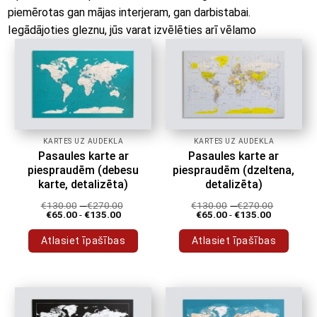
piemērotas gan mājas interjeram, gan darbistabai.
Iegādājoties gleznu, jūs varat izvēlēties arī vēlamo
piespraužu krāsu.
lai atzīmētu vietas, kuras esat
apmeklējis vai plānojat apmeklēt.
Kartes uz audekla tiek piegādātas
BEZ MAKSAS
visā
Lietuvā! 🚚
KARTES UZ AUDEKLA
KARTES UZ AUDEKLA
Pasaules karte ar
Pasaules karte ar
piespraudēm (debesu
piespraudēm (dzeltena,
karte, detalizēta)
detalizēta)
€
130.00
-
€
270.00
€
130.00
-
€
270.00
€
65.00
-
€
135.00
€
65.00
-
€
135.00
Atlasiet īpašības
Atlasiet īpašības
Šim
Šim
produktam
produktam
ir
ir
vairāki
vairāki