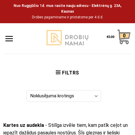
Pāriet
Nuo Rugpjūčio 1d. mus rasite nauju adresu - Elektrėnų g. 23A,
uz
Kaunas
Drobes pagaminame ir pristatome per 4 d.d.
saturu
0
€
0.00
FILTRS
Kartes uz audekla
- Stilīga izvēle tiem, kam patīk ceļot un
iepazīt dažādus pasaules nostūrus. Šīs gleznas ir lieliski