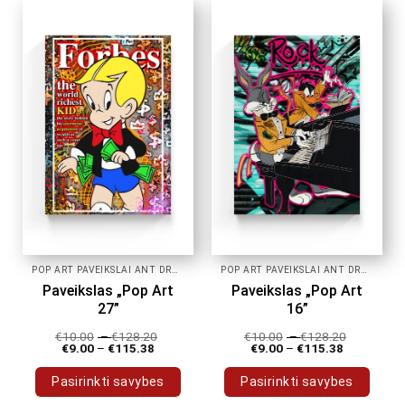
has
has
multiple
multiple
variants.
variants.
The
The
options
options
may
may
be
be
chosen
chosen
on
on
the
the
product
product
page
page
POP ART PAVEIKSLAI ANT DROBĖS
POP ART PAVEIKSLAI ANT DROBĖS
Paveikslas „Pop Art
Paveikslas „Pop Art
27”
16”
€
10.00
–
€
128.20
€
10.00
–
€
128.20
€
9.00
–
€
115.38
€
9.00
–
€
115.38
Pasirinkti savybes
Pasirinkti savybes
This
This