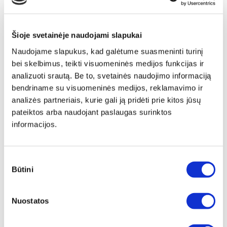
Šioje svetainėje naudojami slapukai
Naudojame slapukus, kad galėtume suasmeninti turinį
bei skelbimus, teikti visuomeninės medijos funkcijas ir
analizuoti srautą. Be to, svetainės naudojimo informaciją
bendriname su visuomeninės medijos, reklamavimo ir
analizės partneriais, kurie gali ją pridėti prie kitos jūsų
pateiktos arba naudojant paslaugas surinktos
informacijos.
Sutikimo
Būtini
pasirinkimas
Papildomas
įrėminimas
Nuostatos
Siūlome drobę, aptrauktą ant porėmio,