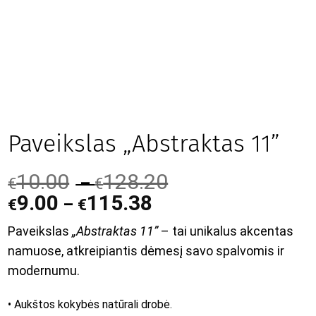
Paveikslas „Abstraktas 11”
10.00
128.20
–
€
€
9.00
115.38
–
€
€
Paveikslas
„Abstraktas 11”
– tai unikalus akcentas
namuose, atkreipiantis dėmesį savo spalvomis ir
modernumu.
• Aukštos kokybės natūrali drobė.