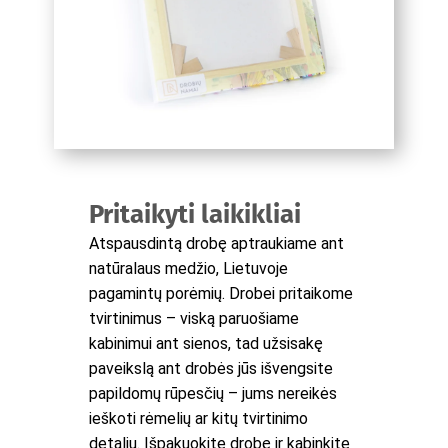
Pritaikyti laikikliai
Atspausdintą drobę aptraukiame ant
natūralaus medžio, Lietuvoje
pagamintų porėmių. Drobei pritaikome
tvirtinimus – viską paruošiame
kabinimui ant sienos, tad užsisakę
paveikslą ant drobės jūs išvengsite
papildomų rūpesčių – jums nereikės
ieškoti rėmelių ar kitų tvirtinimo
detalių. Išpakuokite drobę ir kabinkite