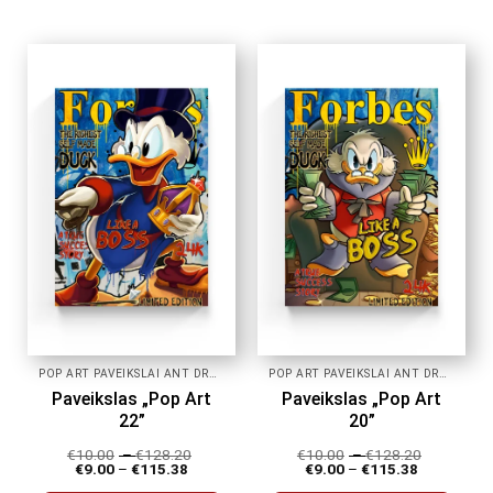
product
product
has
has
multiple
multiple
variants.
variants.
The
The
options
options
may
may
be
be
chosen
chosen
on
on
the
the
product
product
page
page
POP ART PAVEIKSLAI ANT DROBĖS
POP ART PAVEIKSLAI ANT DROBĖS
Paveikslas „Pop Art
Paveikslas „Pop Art
22”
20”
€
10.00
–
€
128.20
€
10.00
–
€
128.20
€
9.00
–
€
115.38
€
9.00
–
€
115.38