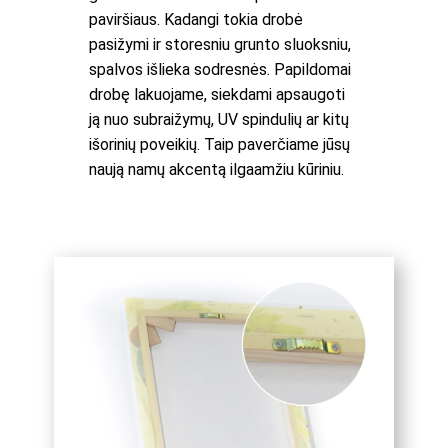
paviršiaus. Kadangi tokia drobė
pasižymi ir storesniu grunto sluoksniu,
spalvos išlieka sodresnės. Papildomai
drobę lakuojame, siekdami apsaugoti
ją nuo subraižymų, UV spindulių ar kitų
išorinių poveikių. Taip paverčiame jūsų
naują namų akcentą ilgaamžiu kūriniu.