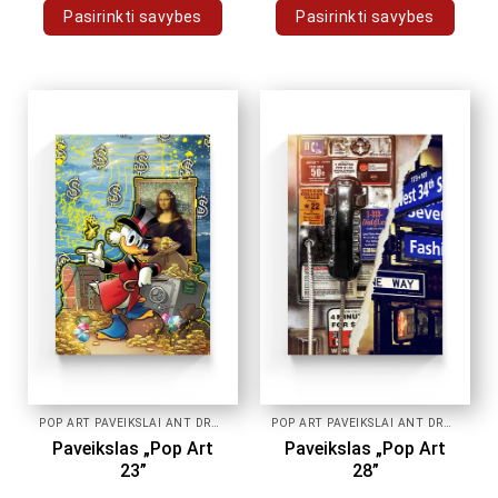
Pasirinkti savybes
Pasirinkti savybes
This
This
product
product
has
has
multiple
multiple
variants.
variants.
The
The
options
options
may
may
be
be
chosen
chosen
on
on
the
the
product
product
page
page
POP ART PAVEIKSLAI ANT DROBĖS
POP ART PAVEIKSLAI ANT DROBĖS
Paveikslas „Pop Art
Paveikslas „Pop Art
23”
28”