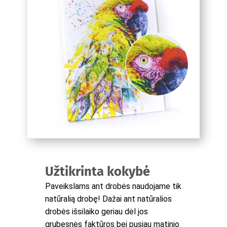
Užtikrinta kokybė
Paveikslams ant drobės naudojame tik
natūralią drobę! Dažai ant natūralios
drobės išsilaiko geriau dėl jos
grubesnės faktūros bei pusiau matinio