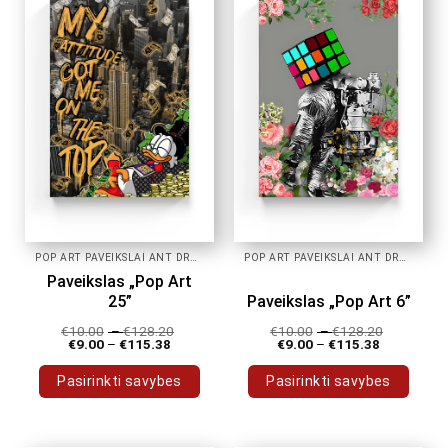
POP ART PAVEIKSLAI ANT DROBĖS
POP ART PAVEIKSLAI ANT DROBĖS
Paveikslas „Pop Art
25”
Paveikslas „Pop Art 6”
€
10.00
–
€
128.20
€
10.00
–
€
128.20
€
9.00
–
€
115.38
€
9.00
–
€
115.38
Pasirinkti savybes
Pasirinkti savybes
This
This
product
product