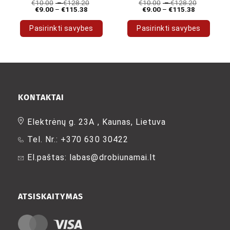
€
10.00
–
€
128.20
€
10.00
–
€
128.20
€
9.00
–
€
115.38
€
9.00
–
€
115.38
Pasirinkti savybes
Pasirinkti savybes
This
This
product
product
has
has
multiple
multiple
variants.
variants.
The
The
KONTAKTAI
options
options
may
may
Elektrėnų g. 23A , Kaunas, Lietuva
be
be
Tel. Nr.: +370 630 30422
chosen
chosen
on
on
El.paštas: labas@drobiunamai.lt
the
the
product
product
page
page
ATSISKAITYMAS