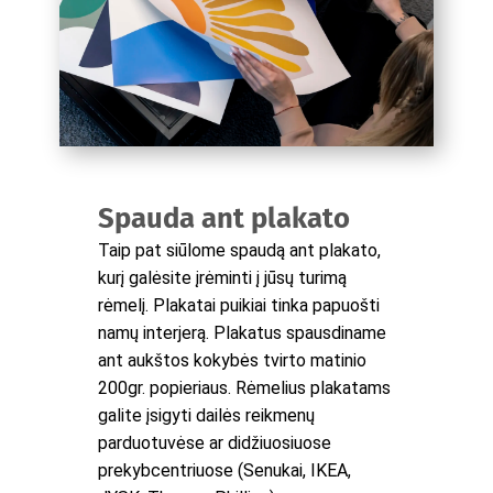
Spauda ant plakato
Taip pat siūlome spaudą ant plakato,
kurį galėsite įrėminti į jūsų turimą
rėmelį. Plakatai puikiai tinka papuošti
namų interjerą. Plakatus spausdiname
ant aukštos kokybės tvirto matinio
200gr. popieriaus. Rėmelius plakatams
galite įsigyti dailės reikmenų
parduotuvėse ar didžiuosiuose
prekybcentriuose (Senukai, IKEA,