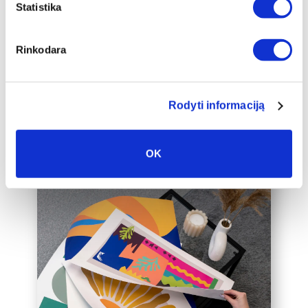
papildomai įrėminti į baltą, juodą arba
Statistika
auksinį 2cm pločio rėmelį, kuris drobę
pavers dar prabangesniu namų
Rinkodara
interjero akcentu.
Taip pat galime įrėminti į rėmelius
Jūsų jau turimą drobę, susisiekite su
mumis el. paštu labas@drobiunamai.lt
Rodyti informaciją
OK