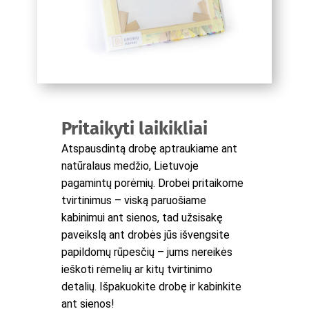
Pritaikyti laikikliai
Atspausdintą drobę aptraukiame ant
natūralaus medžio, Lietuvoje
pagamintų porėmių. Drobei pritaikome
tvirtinimus – viską paruošiame
kabinimui ant sienos, tad užsisakę
paveikslą ant drobės jūs išvengsite
papildomų rūpesčių – jums nereikės
ieškoti rėmelių ar kitų tvirtinimo
detalių. Išpakuokite drobę ir kabinkite
ant sienos!