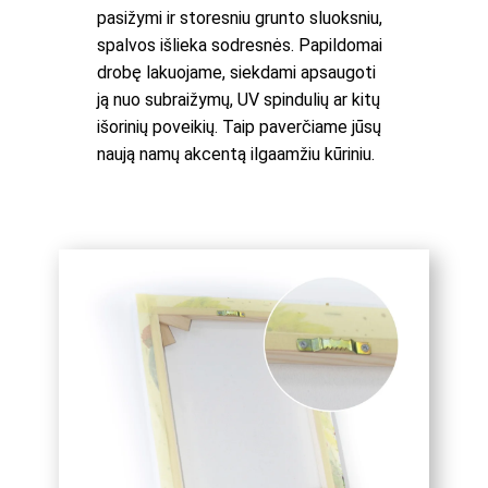
pasižymi ir storesniu grunto sluoksniu,
spalvos išlieka sodresnės. Papildomai
drobę lakuojame, siekdami apsaugoti
ją nuo subraižymų, UV spindulių ar kitų
išorinių poveikių. Taip paverčiame jūsų
naują namų akcentą ilgaamžiu kūriniu.