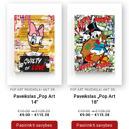
has
has
multiple
multiple
variants.
variants.
The
The
options
options
may
may
be
be
chosen
chosen
on
on
the
the
product
product
page
page
POP ART PAVEIKSLAI ANT DROBĖS
POP ART PAVEIKSLAI ANT DROBĖS
Paveikslas „Pop Art
Paveikslas „Pop Art
14”
18”
€
10.00
–
€
128.20
€
10.00
–
€
128.20
€
9.00
–
€
115.38
€
9.00
–
€
115.38
Pasirinkti savybes
Pasirinkti savybes