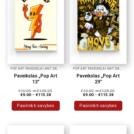
POP ART PAVEIKSLAI ANT DROBĖS
POP ART PAVEIKSLAI ANT DROBĖS
Paveikslas „Pop Art
Paveikslas „Pop Art
13”
29”
€
10.00
–
€
128.20
€
10.00
–
€
128.20
€
9.00
–
€
115.38
€
9.00
–
€
115.38
Pasirinkti savybes
Pasirinkti savybes
This
This
product
product
has
has
multiple
multiple