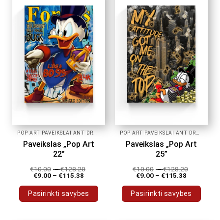
variants.
variants.
The
The
options
options
may
may
be
be
chosen
chosen
on
on
the
the
product
product
page
page
POP ART PAVEIKSLAI ANT DROBĖS
POP ART PAVEIKSLAI ANT DROBĖS
Paveikslas „Pop Art
Paveikslas „Pop Art
22”
25”
€
10.00
–
€
128.20
€
10.00
–
€
128.20
€
9.00
–
€
115.38
€
9.00
–
€
115.38
Pasirinkti savybes
Pasirinkti savybes
This
This
product
product