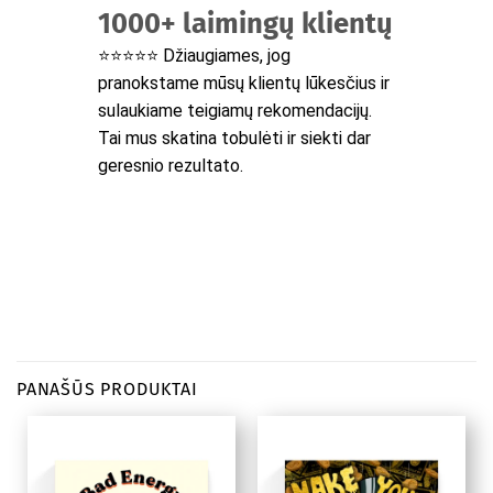
1000+ laimingų klientų
⭐⭐⭐⭐⭐ Džiaugiames, jog
pranokstame mūsų klientų lūkesčius ir
sulaukiame teigiamų rekomendacijų.
Tai mus skatina tobulėti ir siekti dar
geresnio rezultato.
PANAŠŪS PRODUKTAI