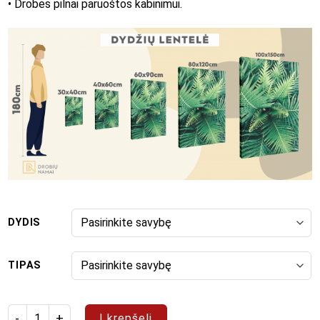
• Drobės pilnai paruoštos kabinimui.
DYDIS
TIPAS
produkto kiekis: Paveikslas "Pop Art 26"
Į krepšelį