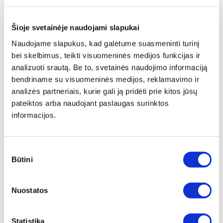
Šioje svetainėje naudojami slapukai
Naudojame slapukus, kad galėtume suasmeninti turinį
bei skelbimus, teikti visuomeninės medijos funkcijas ir
analizuoti srautą. Be to, svetainės naudojimo informaciją
bendriname su visuomeninės medijos, reklamavimo ir
analizės partneriais, kurie gali ją pridėti prie kitos jūsų
pateiktos arba naudojant paslaugas surinktos
informacijos.
Sutikimo
Būtini
pasirinkimas
Papildomas
įrėminimas
Nuostatos
Siūlome drobę, aptrauktą ant porėmio,
papildomai įrėminti į baltą, juodą arba
Statistika