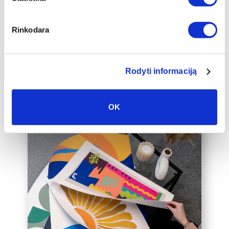
auksinį 2cm pločio rėmelį, kuris drobę
pavers dar prabangesniu namų
interjero akcentu.
Rinkodara
Taip pat galime įrėminti į rėmelius
Jūsų jau turimą drobę, susisiekite su
mumis el. paštu labas@drobiunamai.lt
Rodyti informaciją
OK