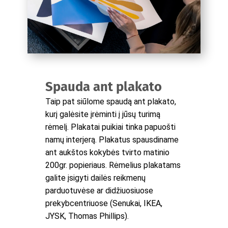
Spauda ant plakato
Taip pat siūlome spaudą ant plakato,
kurį galėsite įrėminti į jūsų turimą
rėmelį. Plakatai puikiai tinka papuošti
namų interjerą. Plakatus spausdiname
ant aukštos kokybės tvirto matinio
200gr. popieriaus. Rėmelius plakatams
galite įsigyti dailės reikmenų
parduotuvėse ar didžiuosiuose
prekybcentriuose (Senukai, IKEA,
JYSK, Thomas Phillips).