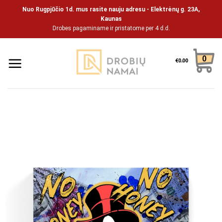
Skip
Nuo Rugpjūčio 1d. mus rasite nauju adresu - Elektrėnų g. 23A,
to
Kaunas
Drobes pagaminame ir pristatome per 4 d.d.
content
0
€
0.00