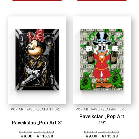
This
This
product
product
has
has
multiple
multiple
variants.
variants.
The
The
options
options
may
may
be
be
chosen
chosen
on
on
the
the
product
product
page
page
POP ART PAVEIKSLAI ANT DROBĖS
POP ART PAVEIKSLAI ANT DROBĖS
Paveikslas „Pop Art
Paveikslas „Pop Art 3”
19”
€
10.00
–
€
128.20
€
10.00
–
€
128.20
€
9.00
–
€
115.38
€
9.00
–
€
115.38