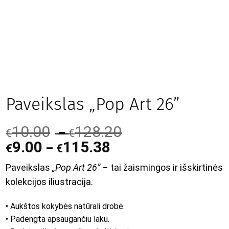
Paveikslas „Pop Art 26”
10.00
128.20
–
€
€
9.00
115.38
–
€
€
Paveikslas
„Pop Art 26”
– tai žaismingos ir išskirtinės
kolekcijos iliustracija.
• Aukštos kokybės natūrali drobė.
• Padengta apsaugančiu laku.