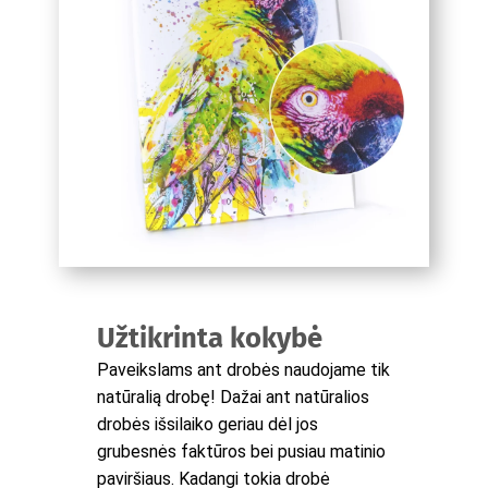
Užtikrinta kokybė
Paveikslams ant drobės naudojame tik
natūralią drobę! Dažai ant natūralios
drobės išsilaiko geriau dėl jos
grubesnės faktūros bei pusiau matinio
paviršiaus. Kadangi tokia drobė