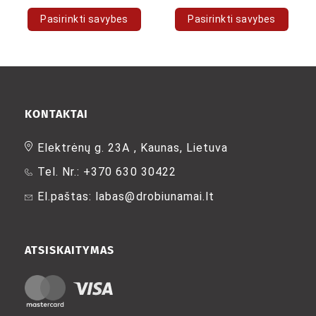
Pasirinkti savybes
Pasirinkti savybes
This
This
product
product
has
has
multiple
multiple
variants.
variants.
The
The
KONTAKTAI
options
options
may
may
Elektrėnų g. 23A , Kaunas, Lietuva
be
be
Tel. Nr.: +370 630 30422
chosen
chosen
on
on
El.paštas: labas@drobiunamai.lt
the
the
product
product
page
page
ATSISKAITYMAS