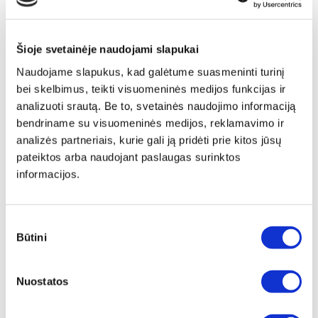
Šioje svetainėje naudojami slapukai
Naudojame slapukus, kad galėtume suasmeninti turinį
bei skelbimus, teikti visuomeninės medijos funkcijas ir
analizuoti srautą. Be to, svetainės naudojimo informaciją
bendriname su visuomeninės medijos, reklamavimo ir
analizės partneriais, kurie gali ją pridėti prie kitos jūsų
pateiktos arba naudojant paslaugas surinktos
informacijos.
Sutikimo
Būtini
pasirinkimas
Papildomas
įrėminimas
Nuostatos
Siūlome drobę, aptrauktą ant porėmio,