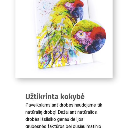
Užtikrinta kokybė
Paveikslams ant drobės naudojame tik
natūralią drobę! Dažai ant natūralios
drobės išsilaiko geriau dėl jos
grubesnės faktūros bei pusiau matinio