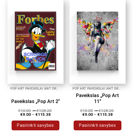
has
has
multiple
multiple
variants.
variants.
The
The
options
options
may
may
be
be
chosen
chosen
on
on
the
the
product
product
page
page
POP ART PAVEIKSLAI ANT DROBĖS
POP ART PAVEIKSLAI ANT DROBĖS
Paveikslas „Pop Art
Paveikslas „Pop Art 2”
11”
€
10.00
–
€
128.20
€
10.00
–
€
128.20
€
9.00
–
€
115.38
€
9.00
–
€
115.38
Pasirinkti savybes
Pasirinkti savybes
This
This