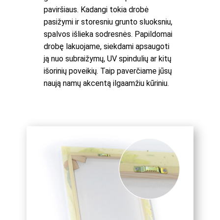
paviršiaus. Kadangi tokia drobė
pasižymi ir storesniu grunto sluoksniu,
spalvos išlieka sodresnės. Papildomai
drobę lakuojame, siekdami apsaugoti
ją nuo subraižymų, UV spindulių ar kitų
išorinių poveikių. Taip paverčiame jūsų
naują namų akcentą ilgaamžiu kūriniu.