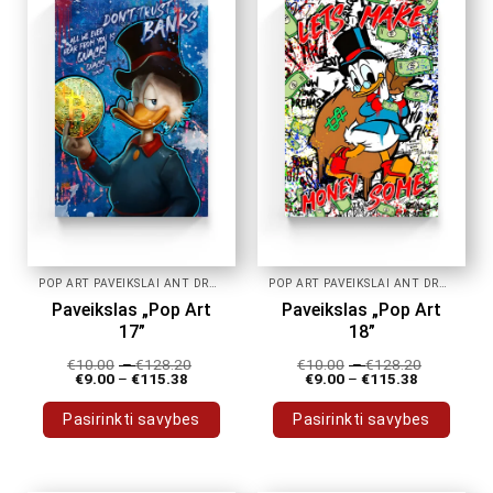
POP ART PAVEIKSLAI ANT DROBĖS
POP ART PAVEIKSLAI ANT DROBĖS
Paveikslas „Pop Art
Paveikslas „Pop Art
17”
18”
€
10.00
–
€
128.20
€
10.00
–
€
128.20
€
9.00
–
€
115.38
€
9.00
–
€
115.38
Pasirinkti savybes
Pasirinkti savybes
This
This
product
product