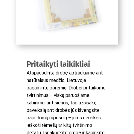
Pritaikyti laikikliai
Atspausdintą drobę aptraukiame ant
natūralaus medžio, Lietuvoje
pagamintų porėmių. Drobei pritaikome
tvirtinimus – viską paruošiame
kabinimui ant sienos, tad užsisakę
paveikslą ant drobės jūs išvengsite
papildomų rūpesčių – jums nereikės
ieškoti rėmelių ar kitų tvirtinimo
detalių. Išpakuokite drobę ir kabinkite