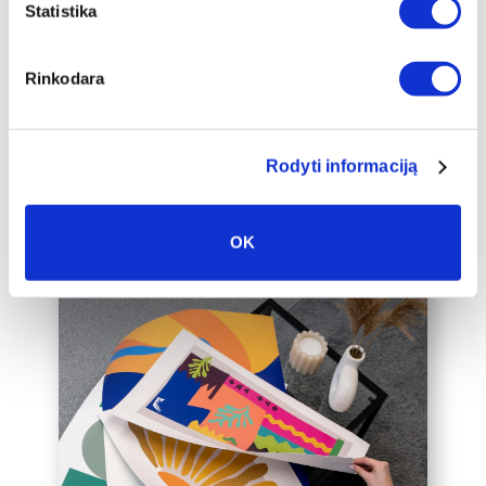
papildomai įrėminti į baltą, juodą arba
Statistika
auksinį 2cm pločio rėmelį, kuris drobę
pavers dar prabangesniu namų
Rinkodara
interjero akcentu.
Taip pat galime įrėminti į rėmelius
Jūsų jau turimą drobę, susisiekite su
mumis el. paštu labas@drobiunamai.lt
Rodyti informaciją
OK