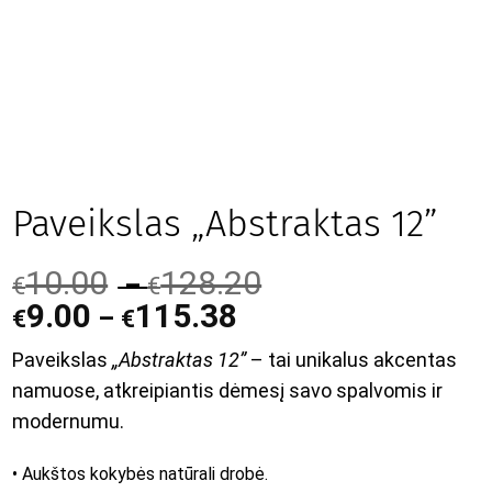
Paveikslas „Abstraktas 12”
10.00
128.20
–
€
€
9.00
115.38
–
€
€
Paveikslas
„Abstraktas 12”
– tai unikalus akcentas
namuose, atkreipiantis dėmesį savo spalvomis ir
modernumu.
• Aukštos kokybės natūrali drobė.