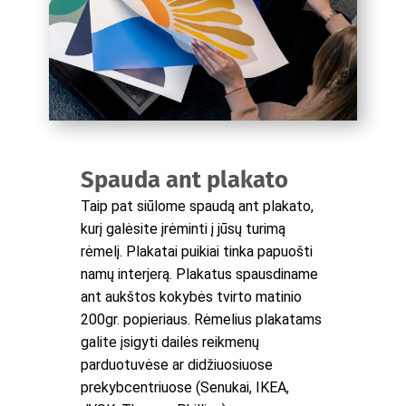
Spauda ant plakato
Taip pat siūlome spaudą ant plakato,
kurį galėsite įrėminti į jūsų turimą
rėmelį. Plakatai puikiai tinka papuošti
namų interjerą. Plakatus spausdiname
ant aukštos kokybės tvirto matinio
200gr. popieriaus. Rėmelius plakatams
galite įsigyti dailės reikmenų
parduotuvėse ar didžiuosiuose
prekybcentriuose (Senukai, IKEA,