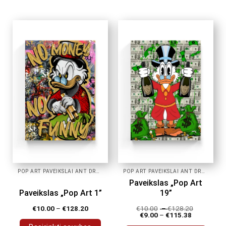
product
product
has
has
multiple
multiple
variants.
variants.
The
The
options
options
may
may
be
be
chosen
chosen
on
on
the
the
product
product
page
page
POP ART PAVEIKSLAI ANT DROBĖS
POP ART PAVEIKSLAI ANT DROBĖS
Paveikslas „Pop Art
Paveikslas „Pop Art 1”
19”
€
10.00
–
€
128.20
€
10.00
–
€
128.20
€
9.00
–
€
115.38