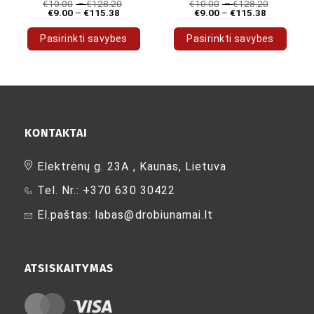
€
10.00
–
€
128.20
€
10.00
–
€
128.20
€
9.00
–
€
115.38
€
9.00
–
€
115.38
Pasirinkti savybes
Pasirinkti savybes
This
This
product
product
has
has
multiple
multiple
variants.
variants.
The
The
KONTAKTAI
options
options
may
may
Elektrėnų g. 23A , Kaunas, Lietuva
be
be
Tel. Nr.: +370 630 30422
chosen
chosen
on
on
El.paštas: labas@drobiunamai.lt
the
the
product
product
page
page
ATSISKAITYMAS