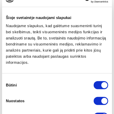
Šioje svetainėje naudojami slapukai
Naudojame slapukus, kad galėtume suasmeninti turinį
bei skelbimus, teikti visuomeninės medijos funkcijas ir
analizuoti srautą. Be to, svetainės naudojimo informaciją
bendriname su visuomeninės medijos, reklamavimo ir
analizės partneriais, kurie gali ją pridėti prie kitos jūsų
pateiktos arba naudojant paslaugas surinktos
informacijos.
Sutikimo
Būtini
pasirinkimas
Papildomas
įrėminimas
Nuostatos
Siūlome drobę, aptrauktą ant porėmio,