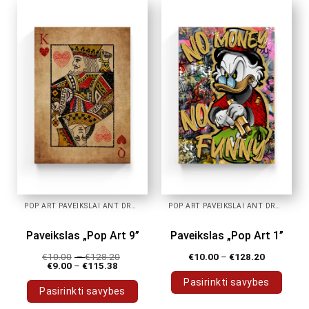
has
has
multiple
multiple
variants.
variants.
The
The
options
options
may
may
be
be
chosen
chosen
on
on
the
the
product
product
page
page
POP ART PAVEIKSLAI ANT DROBĖS
POP ART PAVEIKSLAI ANT DROBĖS
Paveikslas „Pop Art 9”
Paveikslas „Pop Art 1”
€
10.00
–
€
128.20
€
10.00
–
€
128.20
€
9.00
–
€
115.38
Pasirinkti savybes
Pasirinkti savybes
This
This