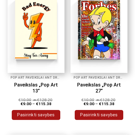
POP ART PAVEIKSLAI ANT DROBĖS
POP ART PAVEIKSLAI ANT DROBĖS
Paveikslas „Pop Art
Paveikslas „Pop Art
13”
27”
€
10.00
–
€
128.20
€
10.00
–
€
128.20
€
9.00
–
€
115.38
€
9.00
–
€
115.38
Pasirinkti savybes
Pasirinkti savybes
This
This
product
product