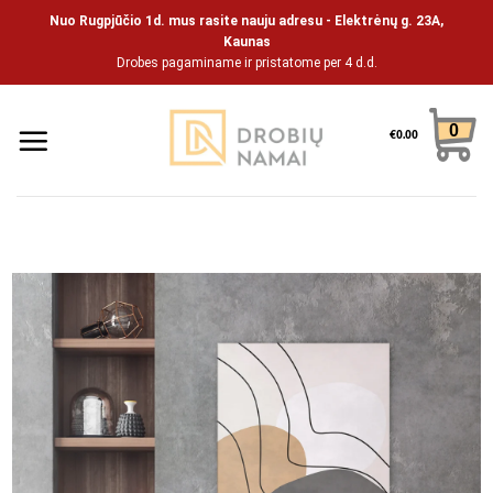
Skip
Nuo Rugpjūčio 1d. mus rasite nauju adresu - Elektrėnų g. 23A,
to
Kaunas
Drobes pagaminame ir pristatome per 4 d.d.
content
0
€
0.00