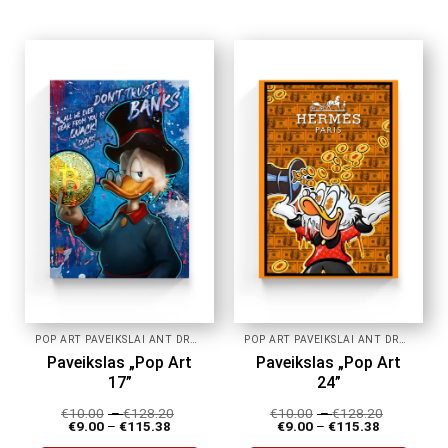
product
product
has
has
multiple
multiple
variants.
variants.
The
The
options
options
may
may
be
be
chosen
chosen
on
on
the
the
product
product
page
page
POP ART PAVEIKSLAI ANT DROBĖS
POP ART PAVEIKSLAI ANT DROBĖS
Paveikslas „Pop Art
Paveikslas „Pop Art
17”
24”
€
10.00
–
€
128.20
€
10.00
–
€
128.20
€
9.00
–
€
115.38
€
9.00
–
€
115.38