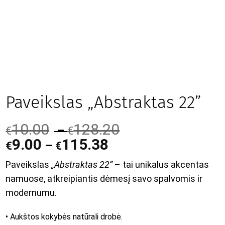
Paveikslas „Abstraktas 22”
10.00
128.20
–
€
€
9.00
115.38
–
€
€
Paveikslas
„Abstraktas 22”
– tai unikalus akcentas
namuose, atkreipiantis dėmesį savo spalvomis ir
modernumu.
• Aukštos kokybės natūrali drobė.