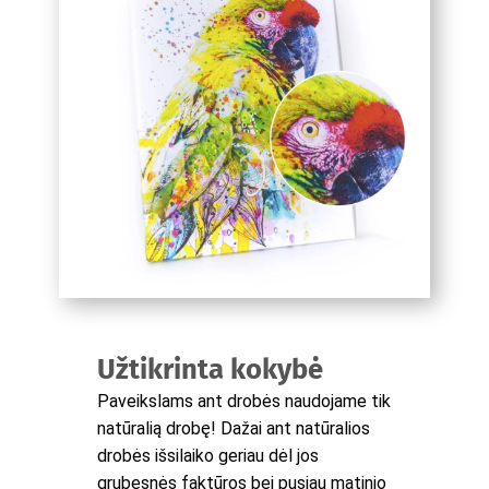
Užtikrinta kokybė
Paveikslams ant drobės naudojame tik
natūralią drobę! Dažai ant natūralios
drobės išsilaiko geriau dėl jos
grubesnės faktūros bei pusiau matinio