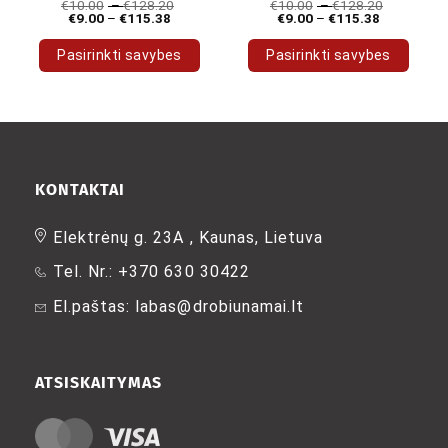
€
10.00
–
€
128.20
€
10.00
–
€
128.20
€
9.00
–
€
115.38
€
9.00
–
€
115.38
Pasirinkti savybes
Pasirinkti savybes
This
This
product
product
has
has
multiple
multiple
variants.
variants.
The
The
KONTAKTAI
options
options
may
may
Elektrėnų g. 23A , Kaunas, Lietuva
be
be
Tel. Nr.: +370 630 30422
chosen
chosen
on
on
El.paštas: labas@drobiunamai.lt
the
the
product
product
page
page
ATSISKAITYMAS