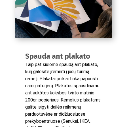
Spauda ant plakato
Taip pat siūlome spaudą ant plakato,
kurį galėsite įrėminti į jūsų turimą
rėmelį. Plakatai puikiai tinka papuošti
namų interjerą. Plakatus spausdiname
ant aukštos kokybės tvirto matinio
200gr. popieriaus. Rėmelius plakatams
galite įsigyti dailės reikmenų
parduotuvėse ar didžiuosiuose
prekybcentriuose (Senukai, IKEA,