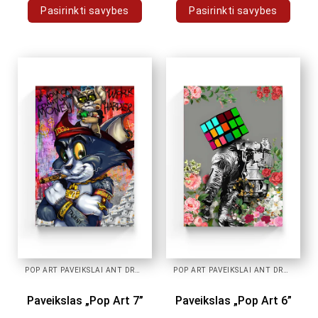
Pasirinkti savybes
Pasirinkti savybes
This
This
product
product
has
has
multiple
multiple
variants.
variants.
The
The
options
options
may
may
be
be
chosen
chosen
on
on
the
the
product
product
page
page
POP ART PAVEIKSLAI ANT DROBĖS
POP ART PAVEIKSLAI ANT DROBĖS
Paveikslas „Pop Art 7”
Paveikslas „Pop Art 6”