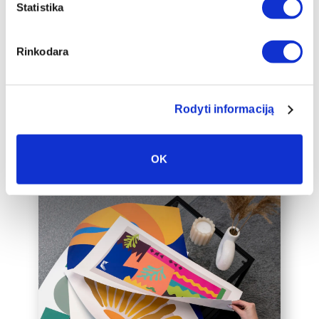
papildomai įrėminti į baltą, juodą arba
Statistika
auksinį 2cm pločio rėmelį, kuris drobę
pavers dar prabangesniu namų
Rinkodara
interjero akcentu.
Taip pat galime įrėminti į rėmelius
Jūsų jau turimą drobę, susisiekite su
mumis el. paštu labas@drobiunamai.lt
Rodyti informaciją
OK