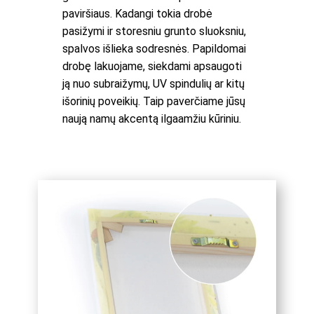
paviršiaus. Kadangi tokia drobė
pasižymi ir storesniu grunto sluoksniu,
spalvos išlieka sodresnės. Papildomai
drobę lakuojame, siekdami apsaugoti
ją nuo subraižymų, UV spindulių ar kitų
išorinių poveikių. Taip paverčiame jūsų
naują namų akcentą ilgaamžiu kūriniu.