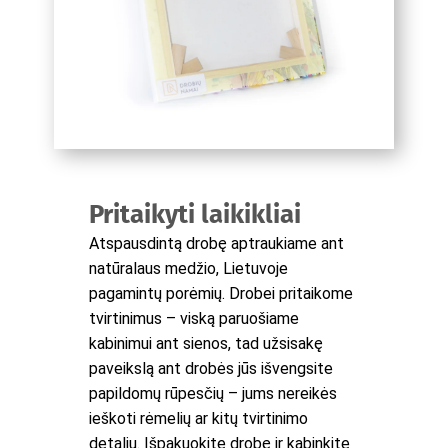
Pritaikyti laikikliai
Atspausdintą drobę aptraukiame ant
natūralaus medžio, Lietuvoje
pagamintų porėmių. Drobei pritaikome
tvirtinimus – viską paruošiame
kabinimui ant sienos, tad užsisakę
paveikslą ant drobės jūs išvengsite
papildomų rūpesčių – jums nereikės
ieškoti rėmelių ar kitų tvirtinimo
detalių. Išpakuokite drobę ir kabinkite