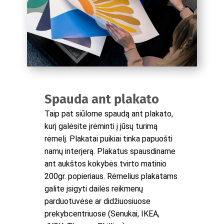
Spauda ant plakato
Taip pat siūlome spaudą ant plakato,
kurį galėsite įrėminti į jūsų turimą
rėmelį. Plakatai puikiai tinka papuošti
namų interjerą. Plakatus spausdiname
ant aukštos kokybės tvirto matinio
200gr. popieriaus. Rėmelius plakatams
galite įsigyti dailės reikmenų
parduotuvėse ar didžiuosiuose
prekybcentriuose (Senukai, IKEA,