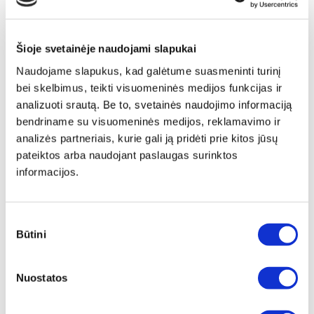
Šioje svetainėje naudojami slapukai
Naudojame slapukus, kad galėtume suasmeninti turinį
bei skelbimus, teikti visuomeninės medijos funkcijas ir
analizuoti srautą. Be to, svetainės naudojimo informaciją
bendriname su visuomeninės medijos, reklamavimo ir
analizės partneriais, kurie gali ją pridėti prie kitos jūsų
pateiktos arba naudojant paslaugas surinktos
informacijos.
Sutikimo
Būtini
pasirinkimas
Papildomas
įrėminimas
Nuostatos
Siūlome drobę, aptrauktą ant porėmio,