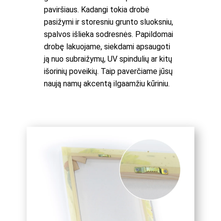
paviršiaus. Kadangi tokia drobė
pasižymi ir storesniu grunto sluoksniu,
spalvos išlieka sodresnės. Papildomai
drobę lakuojame, siekdami apsaugoti
ją nuo subraižymų, UV spindulių ar kitų
išorinių poveikių. Taip paverčiame jūsų
naują namų akcentą ilgaamžiu kūriniu.