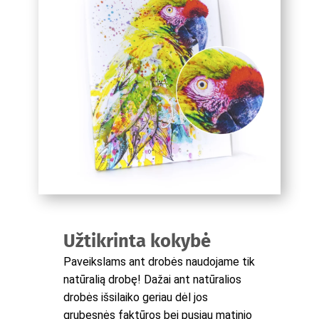
Užtikrinta kokybė
Paveikslams ant drobės naudojame tik
natūralią drobę! Dažai ant natūralios
drobės išsilaiko geriau dėl jos
grubesnės faktūros bei pusiau matinio