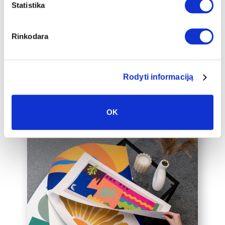
papildomai įrėminti į baltą, juodą arba
Statistika
auksinį 2cm pločio rėmelį, kuris drobę
pavers dar prabangesniu namų
Rinkodara
interjero akcentu.
Taip pat galime įrėminti į rėmelius
Jūsų jau turimą drobę, susisiekite su
mumis el. paštu labas@drobiunamai.lt
Rodyti informaciją
OK