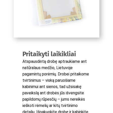
Pritaikyti laikikliai
Atspausdintą drobę aptraukiame ant
natūralaus medžio, Lietuvoje
pagamintų porėmių. Drobei pritaikome
tvirtinimus – viską paruošiame
kabinimui ant sienos, tad užsisakę
paveikslą ant drobės jūs išvengsite
papildomų rūpesčių – jums nereikės
ieškoti rėmelių ar kitų tvirtinimo
detalių. Išpakuokite drobę ir kabinkite