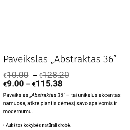
Paveikslas „Abstraktas 36”
10.00
128.20
–
€
€
9.00
115.38
–
€
€
Paveikslas
„Abstraktas 36”
– tai unikalus akcentas
namuose, atkreipiantis dėmesį savo spalvomis ir
modernumu.
• Aukštos kokybės natūrali drobė.