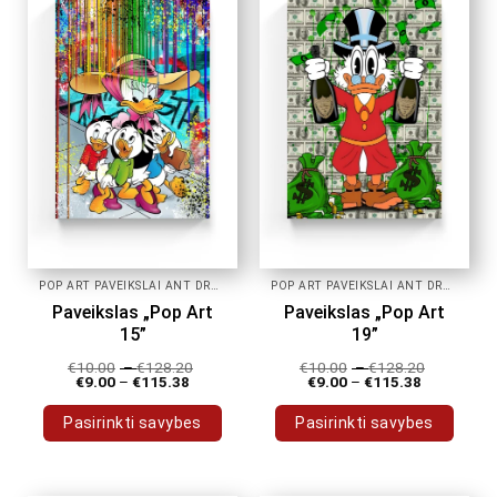
POP ART PAVEIKSLAI ANT DROBĖS
POP ART PAVEIKSLAI ANT DROBĖS
Paveikslas „Pop Art
Paveikslas „Pop Art
15”
19”
€
10.00
–
€
128.20
€
10.00
–
€
128.20
€
9.00
–
€
115.38
€
9.00
–
€
115.38
Pasirinkti savybes
Pasirinkti savybes
This
This
product
product