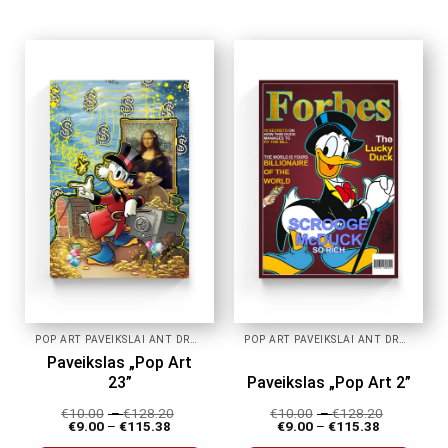
product
product
has
has
multiple
multiple
variants.
variants.
The
The
options
options
may
may
be
be
chosen
chosen
on
on
the
the
product
product
page
page
POP ART PAVEIKSLAI ANT DROBĖS
POP ART PAVEIKSLAI ANT DROBĖS
Paveikslas „Pop Art
23”
Paveikslas „Pop Art 2”
€
10.00
–
€
128.20
€
10.00
–
€
128.20
€
9.00
–
€
115.38
€
9.00
–
€
115.38