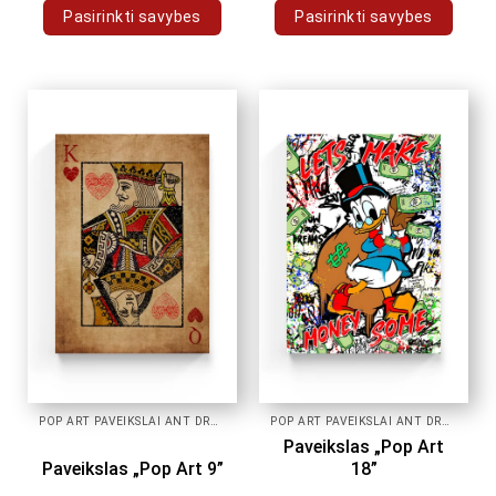
Pasirinkti savybes
Pasirinkti savybes
This
This
product
product
has
has
multiple
multiple
variants.
variants.
The
The
options
options
may
may
be
be
chosen
chosen
on
on
the
the
product
product
page
page
POP ART PAVEIKSLAI ANT DROBĖS
POP ART PAVEIKSLAI ANT DROBĖS
Paveikslas „Pop Art
Paveikslas „Pop Art 9”
18”