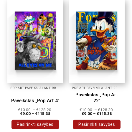
has
has
multiple
multiple
variants.
variants.
The
The
options
options
may
may
be
be
chosen
chosen
on
on
the
the
product
product
page
page
POP ART PAVEIKSLAI ANT DROBĖS
POP ART PAVEIKSLAI ANT DROBĖS
Paveikslas „Pop Art
Paveikslas „Pop Art 4”
22”
€
10.00
–
€
128.20
€
10.00
–
€
128.20
€
9.00
–
€
115.38
€
9.00
–
€
115.38
Pasirinkti savybes
Pasirinkti savybes
This
This