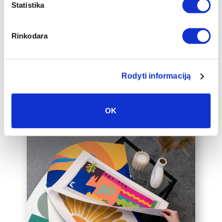
papildomai įrėminti į baltą, juodą arba
Statistika
auksinį 2cm pločio rėmelį, kuris drobę
pavers dar prabangesniu namų
Rinkodara
interjero akcentu.
Taip pat galime įrėminti į rėmelius
Jūsų jau turimą drobę, susisiekite su
mumis el. paštu labas@drobiunamai.lt
Rodyti informaciją
OK