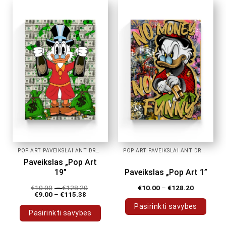
has
has
multiple
multiple
variants.
variants.
The
The
options
options
may
may
be
be
chosen
chosen
on
on
the
the
product
product
page
page
POP ART PAVEIKSLAI ANT DROBĖS
POP ART PAVEIKSLAI ANT DROBĖS
Paveikslas „Pop Art
19”
Paveikslas „Pop Art 1”
€
10.00
–
€
128.20
€
10.00
–
€
128.20
€
9.00
–
€
115.38
Pasirinkti savybes
Pasirinkti savybes
This
This