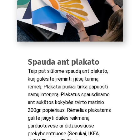
Spauda ant plakato
Taip pat siūlome spaudą ant plakato,
kurį galėsite įrėminti į jūsų turimą
rėmelį. Plakatai puikiai tinka papuošti
namų interjerą. Plakatus spausdiname
ant aukštos kokybės tvirto matinio
200gr. popieriaus. Rėmelius plakatams
galite įsigyti dailės reikmenų
parduotuvėse ar didžiuosiuose
prekybcentriuose (Senukai, IKEA,