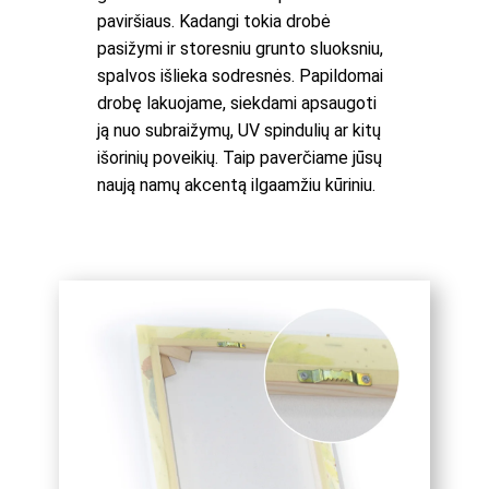
paviršiaus. Kadangi tokia drobė
pasižymi ir storesniu grunto sluoksniu,
spalvos išlieka sodresnės. Papildomai
drobę lakuojame, siekdami apsaugoti
ją nuo subraižymų, UV spindulių ar kitų
išorinių poveikių. Taip paverčiame jūsų
naują namų akcentą ilgaamžiu kūriniu.