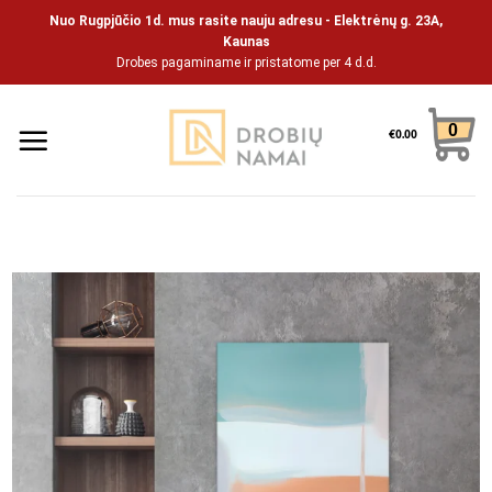
Skip
Nuo Rugpjūčio 1d. mus rasite nauju adresu - Elektrėnų g. 23A,
to
Kaunas
Drobes pagaminame ir pristatome per 4 d.d.
content
0
€
0.00