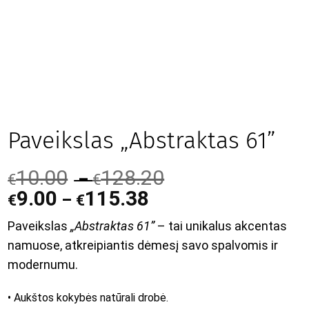
Paveikslas „Abstraktas 61”
10.00
128.20
–
€
€
9.00
115.38
–
€
€
Paveikslas
„Abstraktas 61”
– tai unikalus akcentas
namuose, atkreipiantis dėmesį savo spalvomis ir
modernumu.
• Aukštos kokybės natūrali drobė.