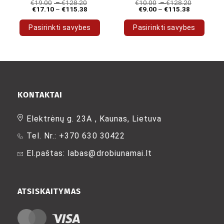
€
19.00
–
€
128.20
€
10.00
–
€
128.20
€
17.10
–
€
115.38
€
9.00
–
€
115.38
Pasirinkti savybes
Pasirinkti savybes
This
This
product
product
has
has
multiple
multiple
variants.
variants.
The
The
KONTAKTAI
options
options
may
may
Elektrėnų g. 23A , Kaunas, Lietuva
be
be
Tel. Nr.: +370 630 30422
chosen
chosen
on
on
El.paštas: labas@drobiunamai.lt
the
the
product
product
page
page
ATSISKAITYMAS