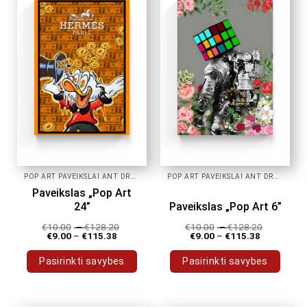
POP ART PAVEIKSLAI ANT DROBĖS
POP ART PAVEIKSLAI ANT DROBĖS
Paveikslas „Pop Art
24”
Paveikslas „Pop Art 6”
€
10.00
–
€
128.20
€
10.00
–
€
128.20
€
9.00
–
€
115.38
€
9.00
–
€
115.38
Pasirinkti savybes
Pasirinkti savybes
This
This
product
product