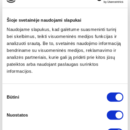
Šioje svetainėje naudojami slapukai
Naudojame slapukus, kad galėtume suasmeninti turinį
bei skelbimus, teikti visuomeninės medijos funkcijas ir
analizuoti srautą. Be to, svetainės naudojimo informaciją
bendriname su visuomeninės medijos, reklamavimo ir
analizės partneriais, kurie gali ją pridėti prie kitos jūsų
pateiktos arba naudojant paslaugas surinktos
informacijos.
Sutikimo
Būtini
pasirinkimas
Papildomas
įrėminimas
Nuostatos
Siūlome drobę, aptrauktą ant porėmio,