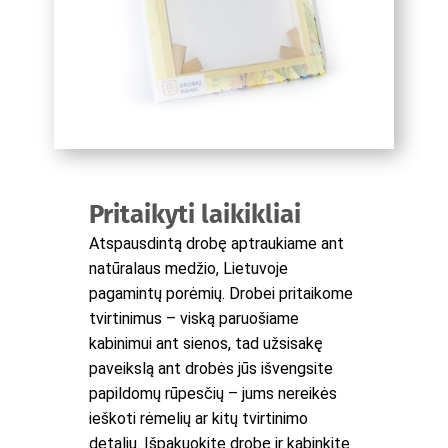
Pritaikyti laikikliai
Atspausdintą drobę aptraukiame ant
natūralaus medžio, Lietuvoje
pagamintų porėmių. Drobei pritaikome
tvirtinimus – viską paruošiame
kabinimui ant sienos, tad užsisakę
paveikslą ant drobės jūs išvengsite
papildomų rūpesčių – jums nereikės
ieškoti rėmelių ar kitų tvirtinimo
detalių. Išpakuokite drobę ir kabinkite