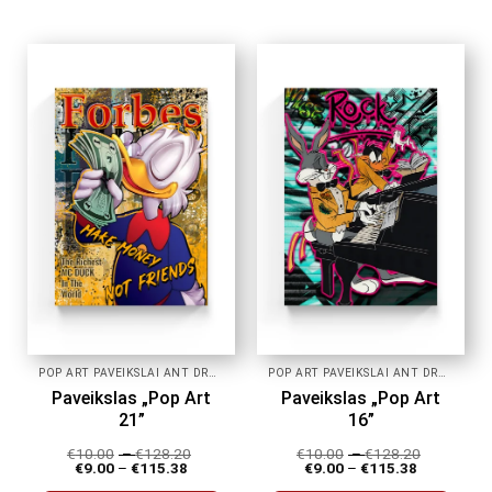
product
product
has
has
multiple
multiple
variants.
variants.
The
The
options
options
may
may
be
be
chosen
chosen
on
on
the
the
product
product
page
page
POP ART PAVEIKSLAI ANT DROBĖS
POP ART PAVEIKSLAI ANT DROBĖS
Paveikslas „Pop Art
Paveikslas „Pop Art
21”
16”
€
10.00
–
€
128.20
€
10.00
–
€
128.20
€
9.00
–
€
115.38
€
9.00
–
€
115.38