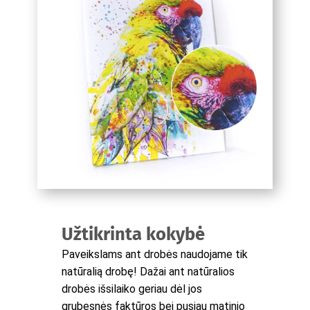
Užtikrinta kokybė
Paveikslams ant drobės naudojame tik
natūralią drobę! Dažai ant natūralios
drobės išsilaiko geriau dėl jos
grubesnės faktūros bei pusiau matinio