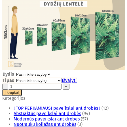
Dydis
Tipas
Išvalyti
produkto
kiekis:
Į krepšelį
Paveikslas
Kategorijos
"Abstraktas
7"
! TOP PERKAMIAUSI paveikslai ant drobės !
(12)
Abstraktūs paveikslai ant drobės
(94)
Modernūs paveikslai ant drobės
(57)
Nuotraukų koliažas ant drobės
(3)