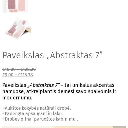
Paveikslas „Abstraktas 7”
€
10.00
–
€
128.20
€
9.00
–
€
115.38
Paveikslas
„Abstraktas 7”
– tai unikalus akcentas
namuose, atkreipiantis dėmesį savo spalvomis ir
modernumu.
• Aukštos kokybės natūrali drobė.
• Padengta apsaugančiu laku.
• Drobės pilnai paruoštos kabinimui.