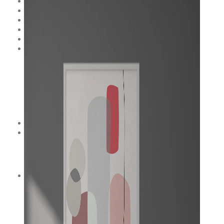
KOLIAŽAS ANT DROBĖS
PAVEIKSLAI ANT DROBĖS
ŽEMĖLAPIAI ANT DROBĖS
VEIDRODIS ANT DROBĖS
DOVANŲ KUPONAS
KLIENTAMS
GALERIJA
PRISTATYMAS IR GRĄŽINIMAS
PRIVATUMO POLITIKA
D.U.K.
BENDRADARBIAVIMAS
KONTAKTAI
€
0.00
0
Krepšelyje nėra produktų.
€
0.00
0
Krepšelis