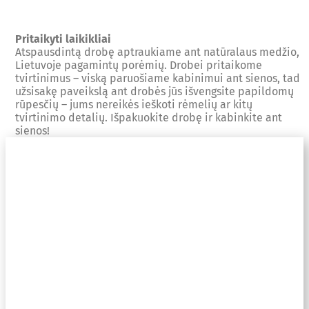
Pritaikyti laikikliai
Atspausdintą drobę aptraukiame ant natūralaus medžio,
Lietuvoje pagamintų porėmių. Drobei pritaikome
tvirtinimus – viską paruošiame kabinimui ant sienos, tad
užsisakę paveikslą ant drobės jūs išvengsite papildomų
rūpesčių – jums nereikės ieškoti rėmelių ar kitų
tvirtinimo detalių. Išpakuokite drobę ir kabinkite ant
sienos!