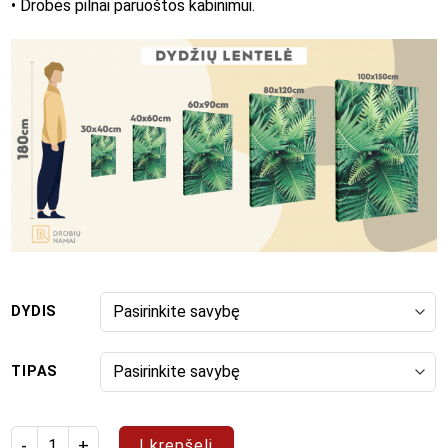
• Drobės pilnai paruoštos kabinimui.
DYDIS
TIPAS
produkto kiekis: Paveikslas "Pop Art 125"
Į krepšelį