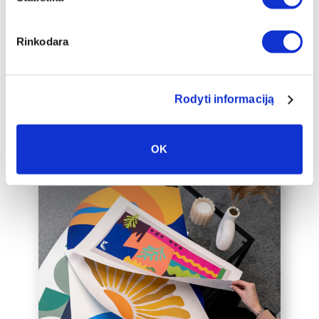
auksinį 2cm pločio rėmelį, kuris drobę
pavers dar prabangesniu namų
interjero akcentu.
Rinkodara
Taip pat galime įrėminti į rėmelius
Jūsų jau turimą drobę, susisiekite su
mumis el. paštu labas@drobiunamai.lt
Rodyti informaciją
OK