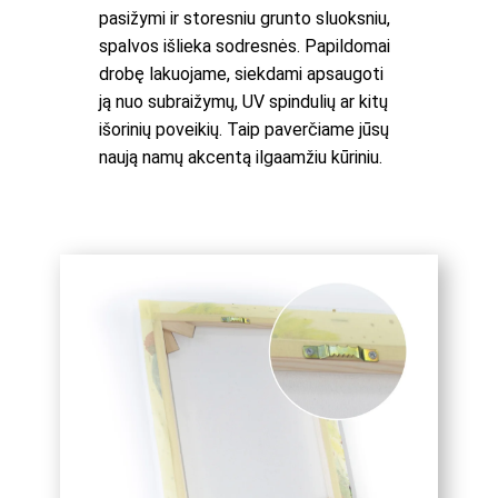
pasižymi ir storesniu grunto sluoksniu,
spalvos išlieka sodresnės. Papildomai
drobę lakuojame, siekdami apsaugoti
ją nuo subraižymų, UV spindulių ar kitų
išorinių poveikių. Taip paverčiame jūsų
naują namų akcentą ilgaamžiu kūriniu.