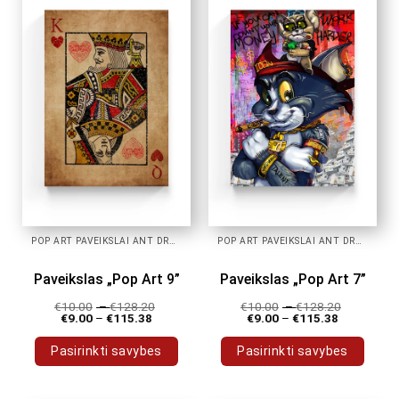
variants.
variants.
The
The
options
options
may
may
be
be
chosen
chosen
on
on
the
the
product
product
page
page
POP ART PAVEIKSLAI ANT DROBĖS
POP ART PAVEIKSLAI ANT DROBĖS
Paveikslas „Pop Art 9”
Paveikslas „Pop Art 7”
€
10.00
–
€
128.20
€
10.00
–
€
128.20
€
9.00
–
€
115.38
€
9.00
–
€
115.38
Pasirinkti savybes
Pasirinkti savybes
This
This
product
product