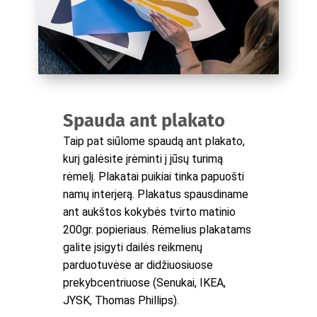
Spauda ant plakato
Taip pat siūlome spaudą ant plakato,
kurį galėsite įrėminti į jūsų turimą
rėmelį. Plakatai puikiai tinka papuošti
namų interjerą. Plakatus spausdiname
ant aukštos kokybės tvirto matinio
200gr. popieriaus. Rėmelius plakatams
galite įsigyti dailės reikmenų
parduotuvėse ar didžiuosiuose
prekybcentriuose (Senukai, IKEA,
JYSK, Thomas Phillips).