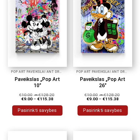
POP ART PAVEIKSLAI ANT DROBĖS
POP ART PAVEIKSLAI ANT DROBĖS
Paveikslas „Pop Art
Paveikslas „Pop Art
10”
26”
€
10.00
–
€
128.20
€
10.00
–
€
128.20
€
9.00
–
€
115.38
€
9.00
–
€
115.38
Pasirinkti savybes
Pasirinkti savybes
This
This
product
product
has
has
multiple
multiple