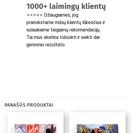
1000+ laimingų klientų
⭐⭐⭐⭐⭐ Džiaugiames, jog
pranokstame mūsų klientų lūkesčius ir
sulaukiame teigiamų rekomendacijų.
Tai mus skatina tobulėti ir siekti dar
geresnio rezultato.
PANAŠŪS PRODUKTAI