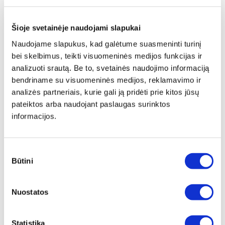
Šioje svetainėje naudojami slapukai
Naudojame slapukus, kad galėtume suasmeninti turinį
bei skelbimus, teikti visuomeninės medijos funkcijas ir
analizuoti srautą. Be to, svetainės naudojimo informaciją
bendriname su visuomeninės medijos, reklamavimo ir
analizės partneriais, kurie gali ją pridėti prie kitos jūsų
pateiktos arba naudojant paslaugas surinktos
informacijos.
Sutikimo
Būtini
pasirinkimas
Papildomas
įrėminimas
Nuostatos
Siūlome drobę, aptrauktą ant porėmio,
papildomai įrėminti į baltą, juodą arba
Statistika