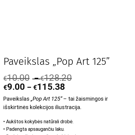
Paveikslas „Pop Art 125”
10.00
128.20
–
€
€
9.00
115.38
–
€
€
Paveikslas
„Pop Art 125”
– tai žaismingos ir
išskirtinės kolekcijos iliustracija.
• Aukštos kokybės natūrali drobė.
• Padengta apsaugančiu laku.