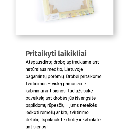
Pritaikyti laikikliai
Atspausdintą drobę aptraukiame ant
natūralaus medžio, Lietuvoje
pagamintų porėmių. Drobei pritaikome
tvirtinimus – viską paruošiame
kabinimui ant sienos, tad užsisakę
paveikslą ant drobės jūs išvengsite
papildomų rūpesčių – jums nereikės
ieškoti rėmelių ar kitų tvirtinimo
detalių. Išpakuokite drobę ir kabinkite
ant sienos!