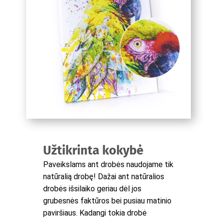
Užtikrinta kokybė
Paveikslams ant drobės naudojame tik
natūralią drobę! Dažai ant natūralios
drobės išsilaiko geriau dėl jos
grubesnės faktūros bei pusiau matinio
paviršiaus. Kadangi tokia drobė