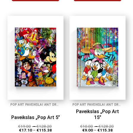
This
This
product
product
has
has
multiple
multiple
variants.
variants.
The
The
options
options
may
may
be
be
chosen
chosen
on
on
the
the
product
product
page
page
POP ART PAVEIKSLAI ANT DROBĖS
POP ART PAVEIKSLAI ANT DROBĖS
Paveikslas „Pop Art
Paveikslas „Pop Art 5”
15”
€
19.00
–
€
128.20
€
10.00
–
€
128.20
€
17.10
–
€
115.38
€
9.00
–
€
115.38