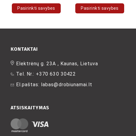
Pasirinkti savybes
Pasirinkti savybes
This
This
product
product
has
has
multiple
multiple
variants.
variants.
The
The
KONTAKTAI
options
options
may
may
Elektrėnų g. 23A , Kaunas, Lietuva
be
be
Tel. Nr.: +370 630 30422
chosen
chosen
on
on
El.paštas: labas@drobiunamai.lt
the
the
product
product
page
page
ATSISKAITYMAS