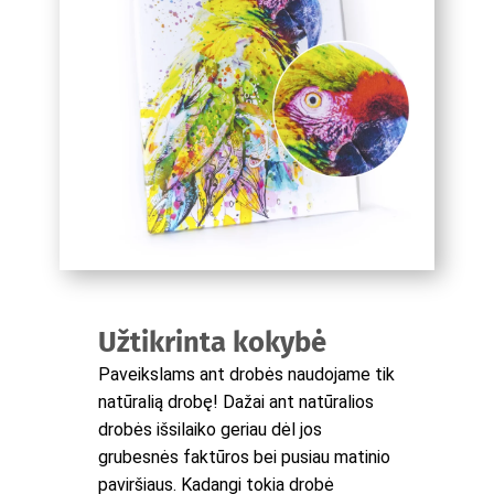
Užtikrinta kokybė
Paveikslams ant drobės naudojame tik
natūralią drobę! Dažai ant natūralios
drobės išsilaiko geriau dėl jos
grubesnės faktūros bei pusiau matinio
paviršiaus. Kadangi tokia drobė