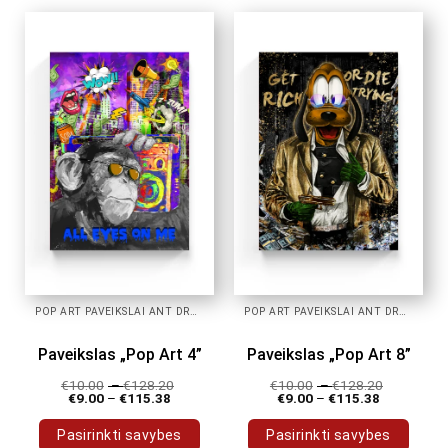
has
has
multiple
multiple
variants.
variants.
The
The
options
options
may
may
be
be
chosen
chosen
on
on
the
the
product
product
page
page
POP ART PAVEIKSLAI ANT DROBĖS
POP ART PAVEIKSLAI ANT DROBĖS
Paveikslas „Pop Art 4”
Paveikslas „Pop Art 8”
€
10.00
–
€
128.20
€
10.00
–
€
128.20
€
9.00
–
€
115.38
€
9.00
–
€
115.38
Pasirinkti savybes
Pasirinkti savybes