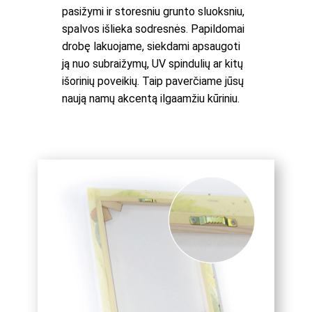
pasižymi ir storesniu grunto sluoksniu,
spalvos išlieka sodresnės. Papildomai
drobę lakuojame, siekdami apsaugoti
ją nuo subraižymų, UV spindulių ar kitų
išorinių poveikių. Taip paverčiame jūsų
naują namų akcentą ilgaamžiu kūriniu.