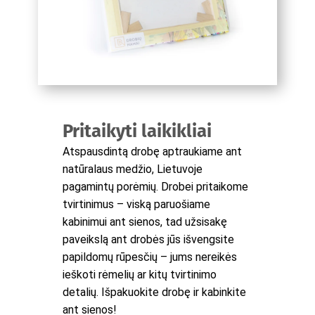
Pritaikyti laikikliai
Atspausdintą drobę aptraukiame ant
natūralaus medžio, Lietuvoje
pagamintų porėmių. Drobei pritaikome
tvirtinimus – viską paruošiame
kabinimui ant sienos, tad užsisakę
paveikslą ant drobės jūs išvengsite
papildomų rūpesčių – jums nereikės
ieškoti rėmelių ar kitų tvirtinimo
detalių. Išpakuokite drobę ir kabinkite
ant sienos!