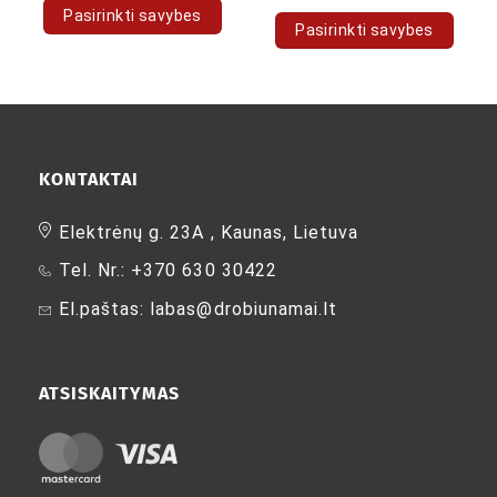
Pasirinkti savybes
Pasirinkti savybes
This
This
product
product
has
has
multiple
multiple
variants.
variants.
The
The
KONTAKTAI
options
options
may
may
Elektrėnų g. 23A , Kaunas, Lietuva
be
be
chosen
Tel. Nr.: +370 630 30422
chosen
on
on
the
El.paštas: labas@drobiunamai.lt
the
product
product
page
page
ATSISKAITYMAS