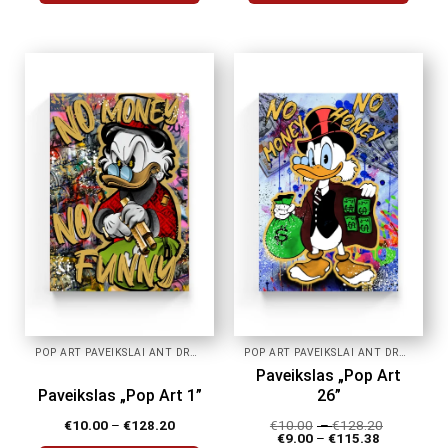
This
This
product
product
has
has
multiple
multiple
variants.
variants.
The
The
options
options
may
may
be
be
chosen
chosen
on
on
the
the
product
product
page
page
POP ART PAVEIKSLAI ANT DROBĖS
POP ART PAVEIKSLAI ANT DROBĖS
Paveikslas „Pop Art
Paveikslas „Pop Art 1”
26”
€
10.00
–
€
128.20
€
10.00
–
€
128.20
€
9.00
–
€
115.38