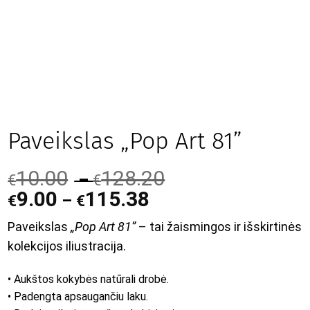
Paveikslas „Pop Art 81”
10.00
128.20
–
€
€
9.00
115.38
–
€
€
Paveikslas
„Pop Art 81”
– tai žaismingos ir išskirtinės
kolekcijos iliustracija.
• Aukštos kokybės natūrali drobė.
• Padengta apsaugančiu laku.