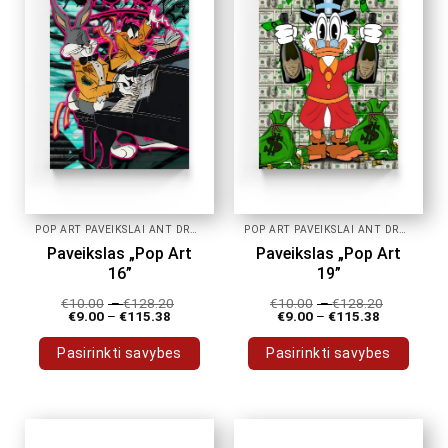
POP ART PAVEIKSLAI ANT DROBĖS
POP ART PAVEIKSLAI ANT DROBĖS
Paveikslas „Pop Art
Paveikslas „Pop Art
16”
19”
€
10.00
–
€
128.20
€
10.00
–
€
128.20
€
9.00
–
€
115.38
€
9.00
–
€
115.38
Pasirinkti savybes
Pasirinkti savybes
This
This
product
product
has
has
multiple
multiple