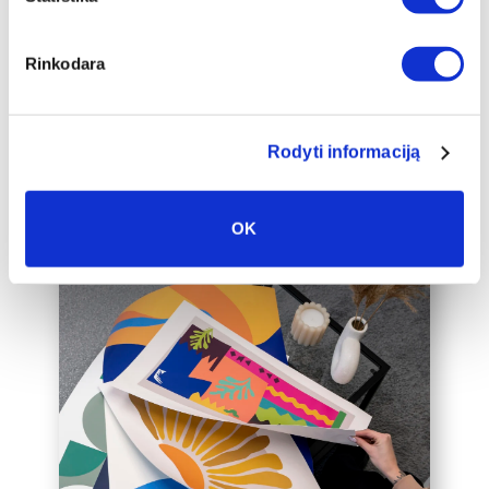
auksinį 2cm pločio rėmelį, kuris drobę
pavers dar prabangesniu namų
interjero akcentu.
Rinkodara
Taip pat galime įrėminti į rėmelius
Jūsų jau turimą drobę, susisiekite su
mumis el. paštu labas@drobiunamai.lt
Rodyti informaciją
OK