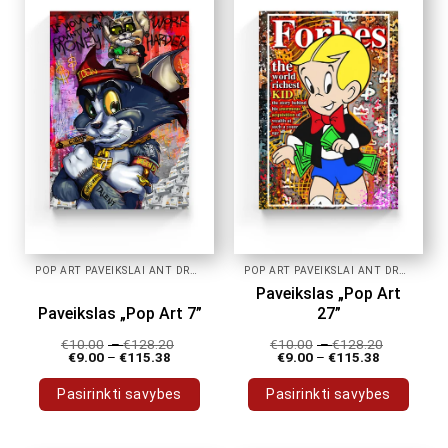
variants.
variants.
The
The
options
options
may
may
be
be
chosen
chosen
on
on
the
the
product
product
page
page
POP ART PAVEIKSLAI ANT DROBĖS
POP ART PAVEIKSLAI ANT DROBĖS
Paveikslas „Pop Art
Paveikslas „Pop Art 7”
27”
€
10.00
–
€
128.20
€
10.00
–
€
128.20
€
9.00
–
€
115.38
€
9.00
–
€
115.38
Pasirinkti savybes
Pasirinkti savybes
This
This
product
product