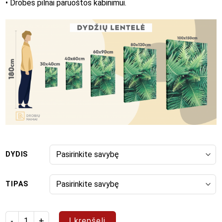
• Drobės pilnai paruoštos kabinimui.
DYDIS
TIPAS
produkto kiekis: Paveikslas "Pop Art 81"
Į krepšelį