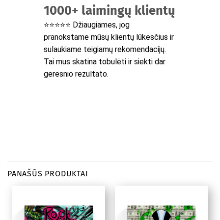
1000+ laimingų klientų
⭐⭐⭐⭐⭐ Džiaugiames, jog
pranokstame mūsų klientų lūkesčius ir
sulaukiame teigiamų rekomendacijų.
Tai mus skatina tobulėti ir siekti dar
geresnio rezultato.
PANAŠŪS PRODUKTAI