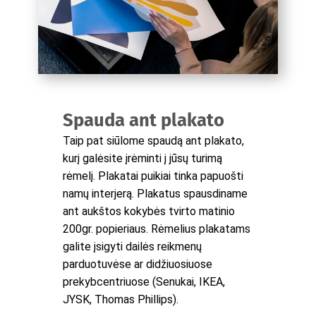
Spauda ant plakato
Taip pat siūlome spaudą ant plakato,
kurį galėsite įrėminti į jūsų turimą
rėmelį. Plakatai puikiai tinka papuošti
namų interjerą. Plakatus spausdiname
ant aukštos kokybės tvirto matinio
200gr. popieriaus. Rėmelius plakatams
galite įsigyti dailės reikmenų
parduotuvėse ar didžiuosiuose
prekybcentriuose (Senukai, IKEA,
JYSK, Thomas Phillips).