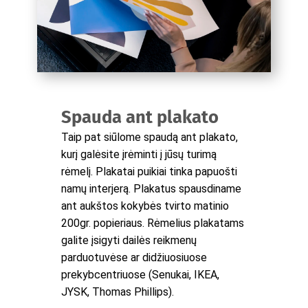
Spauda ant plakato
Taip pat siūlome spaudą ant plakato,
kurį galėsite įrėminti į jūsų turimą
rėmelį. Plakatai puikiai tinka papuošti
namų interjerą. Plakatus spausdiname
ant aukštos kokybės tvirto matinio
200gr. popieriaus. Rėmelius plakatams
galite įsigyti dailės reikmenų
parduotuvėse ar didžiuosiuose
prekybcentriuose (Senukai, IKEA,
JYSK, Thomas Phillips).