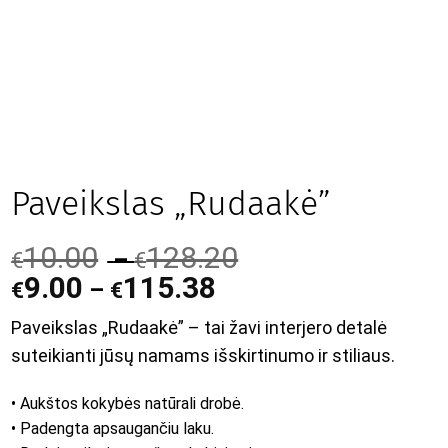
Paveikslas „Rudaakė”
10.00
128.20
–
€
€
9.00
115.38
–
€
€
Paveikslas „Rudaakė” – tai žavi interjero detalė
suteikianti jūsų namams išskirtinumo ir stiliaus.
• Aukštos kokybės natūrali drobė.
• Padengta apsaugančiu laku.