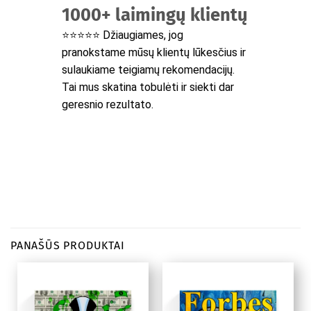
1000+ laimingų klientų
⭐⭐⭐⭐⭐ Džiaugiames, jog
pranokstame mūsų klientų lūkesčius ir
sulaukiame teigiamų rekomendacijų.
Tai mus skatina tobulėti ir siekti dar
geresnio rezultato.
PANAŠŪS PRODUKTAI