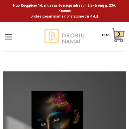
Skip
Nuo Rugpjūčio 1d. mus rasite nauju adresu - Elektrėnų g. 23A,
to
Kaunas
Drobes pagaminame ir pristatome per 4 d.d.
content
0
€
0.00