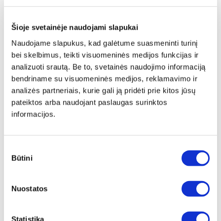
Šioje svetainėje naudojami slapukai
Naudojame slapukus, kad galėtume suasmeninti turinį
bei skelbimus, teikti visuomeninės medijos funkcijas ir
analizuoti srautą. Be to, svetainės naudojimo informaciją
bendriname su visuomeninės medijos, reklamavimo ir
analizės partneriais, kurie gali ją pridėti prie kitos jūsų
pateiktos arba naudojant paslaugas surinktos
informacijos.
Sutikimo
Būtini
pasirinkimas
Papildomas
įrėminimas
Nuostatos
Siūlome drobę, aptrauktą ant porėmio,
papildomai įrėminti į baltą, juodą arba
Statistika