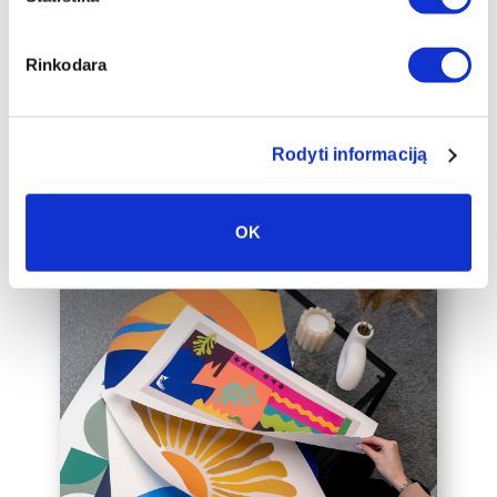
auksinį 2cm pločio rėmelį, kuris drobę
pavers dar prabangesniu namų
interjero akcentu.
Rinkodara
Taip pat galime įrėminti į rėmelius
Jūsų jau turimą drobę, susisiekite su
mumis el. paštu labas@drobiunamai.lt
Rodyti informaciją
OK