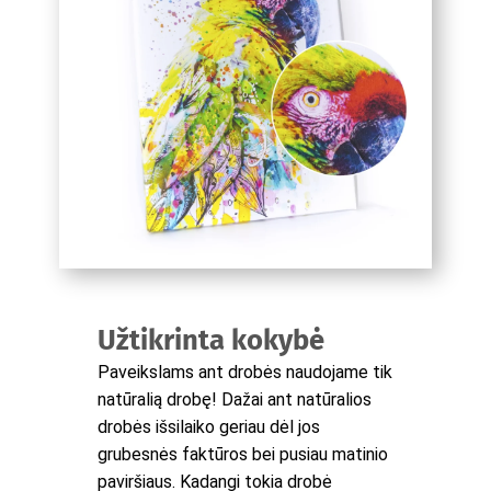
Užtikrinta kokybė
Paveikslams ant drobės naudojame tik
natūralią drobę! Dažai ant natūralios
drobės išsilaiko geriau dėl jos
grubesnės faktūros bei pusiau matinio
paviršiaus. Kadangi tokia drobė