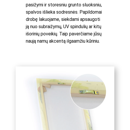
pasižymi ir storesniu grunto sluoksniu,
spalvos išlieka sodresnės. Papildomai
drobę lakuojame, siekdami apsaugoti
ją nuo subraižymų, UV spindulių ar kitų
išorinių poveikių. Taip paverčiame jūsų
naują namų akcentą ilgaamžiu kūriniu.