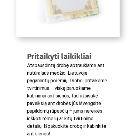
Pritaikyti laikikliai
Atspausdintą drobę aptraukiame ant
natūralaus medžio, Lietuvoje
pagamintų porėmių. Drobei pritaikome
tvirtinimus – viską paruošiame
kabinimui ant sienos, tad užsisakę
paveikslą ant drobės jūs išvengsite
papildomų rūpesčių – jums nereikės
ieškoti rėmelių ar kitų tvirtinimo
detalių. Išpakuokite drobę ir kabinkite
ant sienos!