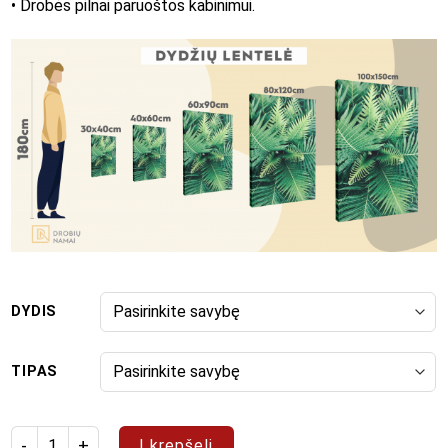
• Drobės pilnai paruoštos kabinimui.
DYDIS
TIPAS
produkto kiekis: Paveikslas "Rudaakė"
Į krepšelį