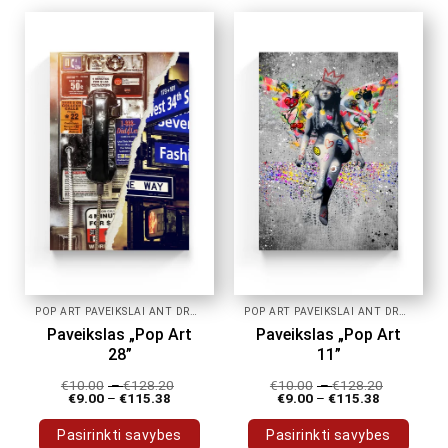
has
has
multiple
multiple
variants.
variants.
The
The
options
options
may
may
be
be
chosen
chosen
on
on
the
the
product
product
page
page
POP ART PAVEIKSLAI ANT DROBĖS
POP ART PAVEIKSLAI ANT DROBĖS
Paveikslas „Pop Art
Paveikslas „Pop Art
28”
11”
€
10.00
–
€
128.20
€
10.00
–
€
128.20
€
9.00
–
€
115.38
€
9.00
–
€
115.38
Pasirinkti savybes
Pasirinkti savybes