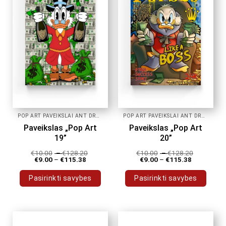
POP ART PAVEIKSLAI ANT DROBĖS
POP ART PAVEIKSLAI ANT DROBĖS
Paveikslas „Pop Art
Paveikslas „Pop Art
19”
20”
€
10.00
–
€
128.20
€
10.00
–
€
128.20
€
9.00
–
€
115.38
€
9.00
–
€
115.38
Pasirinkti savybes
Pasirinkti savybes
This
This
product
product
has
has
multiple
multiple