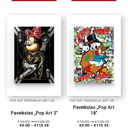
This
This
product
product
has
has
multiple
multiple
variants.
variants.
The
The
options
options
may
may
be
be
chosen
chosen
on
on
the
the
product
product
page
page
POP ART PAVEIKSLAI ANT DROBĖS
POP ART PAVEIKSLAI ANT DROBĖS
Paveikslas „Pop Art
Paveikslas „Pop Art 3”
18”
€
10.00
–
€
128.20
€
10.00
–
€
128.20
€
9.00
–
€
115.38
€
9.00
–
€
115.38