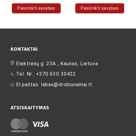
Pasirinkti savybes
Pasirinkti savybes
This
This
product
product
has
has
multiple
multiple
variants.
variants.
The
The
KONTAKTAI
options
options
may
may
Elektrėnų g. 23A , Kaunas, Lietuva
be
be
Tel. Nr.: +370 630 30422
chosen
chosen
on
on
El.paštas: labas@drobiunamai.lt
the
the
product
product
page
page
ATSISKAITYMAS