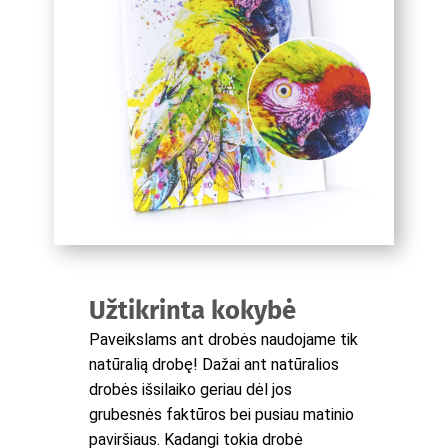
Užtikrinta kokybė
Paveikslams ant drobės naudojame tik
natūralią drobę! Dažai ant natūralios
drobės išsilaiko geriau dėl jos
grubesnės faktūros bei pusiau matinio
paviršiaus. Kadangi tokia drobė