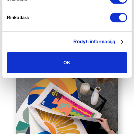
auksinį 2cm pločio rėmelį, kuris drobę
pavers dar prabangesniu namų
interjero akcentu.
Rinkodara
Taip pat galime įrėminti į rėmelius
Jūsų jau turimą drobę, susisiekite su
mumis el. paštu labas@drobiunamai.lt
Rodyti informaciją
OK