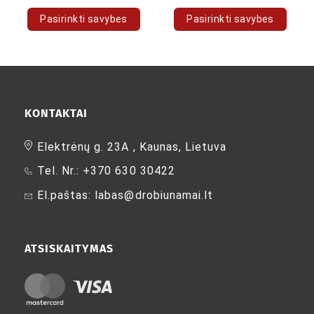
Pasirinkti savybes
Pasirinkti savybes
This
This
product
product
has
has
multiple
multiple
variants.
variants.
The
The
KONTAKTAI
options
options
may
may
Elektrėnų g. 23A , Kaunas, Lietuva
be
be
Tel. Nr.: +370 630 30422
chosen
chosen
on
on
El.paštas: labas@drobiunamai.lt
the
the
product
product
page
page
ATSISKAITYMAS