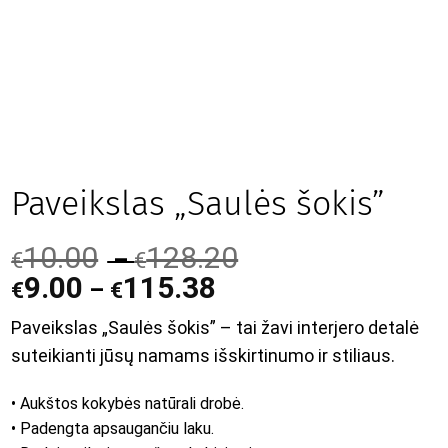
Paveikslas „Saulės šokis”
10.00
128.20
–
€
€
9.00
115.38
–
€
€
Paveikslas „Saulės šokis” – tai žavi interjero detalė
suteikianti jūsų namams išskirtinumo ir stiliaus.
• Aukštos kokybės natūrali drobė.
• Padengta apsaugančiu laku.