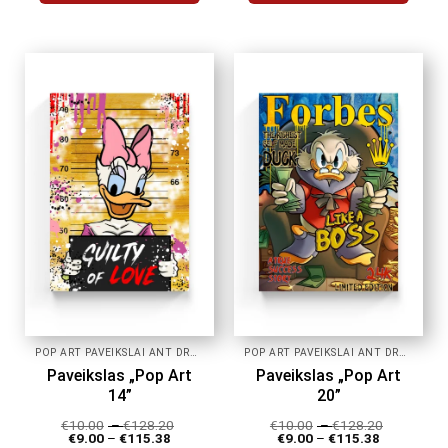
This
This
product
product
has
has
multiple
multiple
variants.
variants.
The
The
options
options
may
may
be
be
chosen
chosen
on
on
the
the
product
product
page
page
POP ART PAVEIKSLAI ANT DROBĖS
POP ART PAVEIKSLAI ANT DROBĖS
Paveikslas „Pop Art
Paveikslas „Pop Art
14”
20”
€
10.00
–
€
128.20
€
10.00
–
€
128.20
€
9.00
–
€
115.38
€
9.00
–
€
115.38