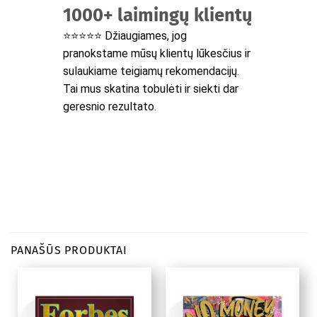
1000+ laimingų klientų
⭐⭐⭐⭐⭐ Džiaugiames, jog
pranokstame mūsų klientų lūkesčius ir
sulaukiame teigiamų rekomendacijų.
Tai mus skatina tobulėti ir siekti dar
geresnio rezultato.
PANAŠŪS PRODUKTAI