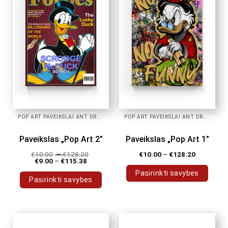
POP ART PAVEIKSLAI ANT DROBĖS
POP ART PAVEIKSLAI ANT DROBĖS
Paveikslas „Pop Art 2”
Paveikslas „Pop Art 1”
€
10.00
–
€
128.20
€
10.00
–
€
128.20
€
9.00
–
€
115.38
Pasirinkti savybes
Pasirinkti savybes
This
This
product
product
has
has
multiple
multiple