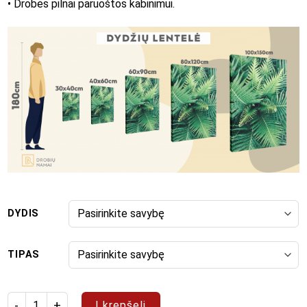
• Drobės pilnai paruoštos kabinimui.
DYDIS
TIPAS
produkto kiekis: Paveikslas "Saulės šokis"
Į krepšelį