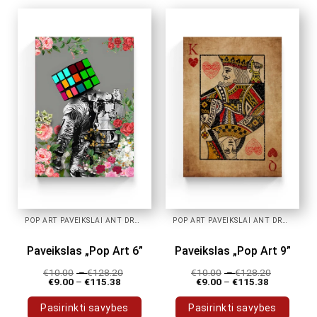
has
has
multiple
multiple
variants.
variants.
The
The
options
options
may
may
be
be
chosen
chosen
on
on
the
the
product
product
page
page
POP ART PAVEIKSLAI ANT DROBĖS
POP ART PAVEIKSLAI ANT DROBĖS
Paveikslas „Pop Art 6”
Paveikslas „Pop Art 9”
€
10.00
–
€
128.20
€
10.00
–
€
128.20
€
9.00
–
€
115.38
€
9.00
–
€
115.38
Pasirinkti savybes
Pasirinkti savybes