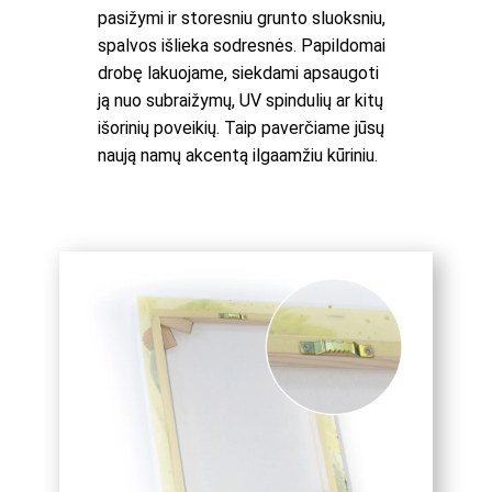
pasižymi ir storesniu grunto sluoksniu,
spalvos išlieka sodresnės. Papildomai
drobę lakuojame, siekdami apsaugoti
ją nuo subraižymų, UV spindulių ar kitų
išorinių poveikių. Taip paverčiame jūsų
naują namų akcentą ilgaamžiu kūriniu.