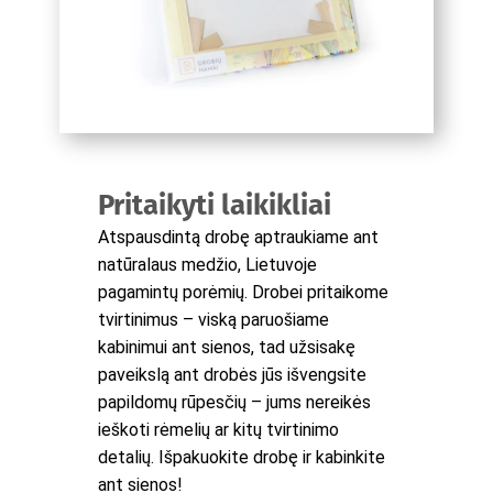
Pritaikyti laikikliai
Atspausdintą drobę aptraukiame ant
natūralaus medžio, Lietuvoje
pagamintų porėmių. Drobei pritaikome
tvirtinimus – viską paruošiame
kabinimui ant sienos, tad užsisakę
paveikslą ant drobės jūs išvengsite
papildomų rūpesčių – jums nereikės
ieškoti rėmelių ar kitų tvirtinimo
detalių. Išpakuokite drobę ir kabinkite
ant sienos!