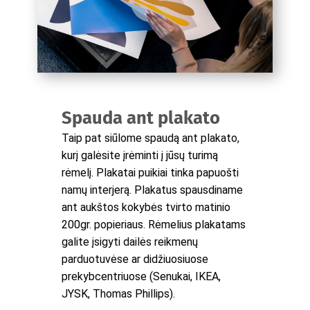
Spauda ant plakato
Taip pat siūlome spaudą ant plakato,
kurį galėsite įrėminti į jūsų turimą
rėmelį. Plakatai puikiai tinka papuošti
namų interjerą. Plakatus spausdiname
ant aukštos kokybės tvirto matinio
200gr. popieriaus. Rėmelius plakatams
galite įsigyti dailės reikmenų
parduotuvėse ar didžiuosiuose
prekybcentriuose (Senukai, IKEA,
JYSK, Thomas Phillips).