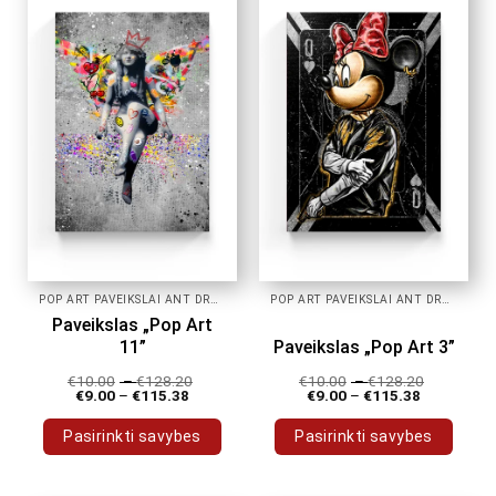
variants.
variants.
The
The
options
options
may
may
be
be
chosen
chosen
on
on
the
the
product
product
page
page
POP ART PAVEIKSLAI ANT DROBĖS
POP ART PAVEIKSLAI ANT DROBĖS
Paveikslas „Pop Art
11”
Paveikslas „Pop Art 3”
€
10.00
–
€
128.20
€
10.00
–
€
128.20
€
9.00
–
€
115.38
€
9.00
–
€
115.38
Pasirinkti savybes
Pasirinkti savybes
This
This
product
product