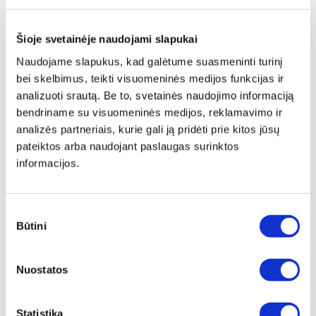
Šioje svetainėje naudojami slapukai
Naudojame slapukus, kad galėtume suasmeninti turinį
bei skelbimus, teikti visuomeninės medijos funkcijas ir
analizuoti srautą. Be to, svetainės naudojimo informaciją
bendriname su visuomeninės medijos, reklamavimo ir
analizės partneriais, kurie gali ją pridėti prie kitos jūsų
pateiktos arba naudojant paslaugas surinktos
informacijos.
Sutikimo
Būtini
pasirinkimas
Papildomas
įrėminimas
Nuostatos
Siūlome drobę, aptrauktą ant porėmio,
papildomai įrėminti į baltą, juodą arba
Statistika