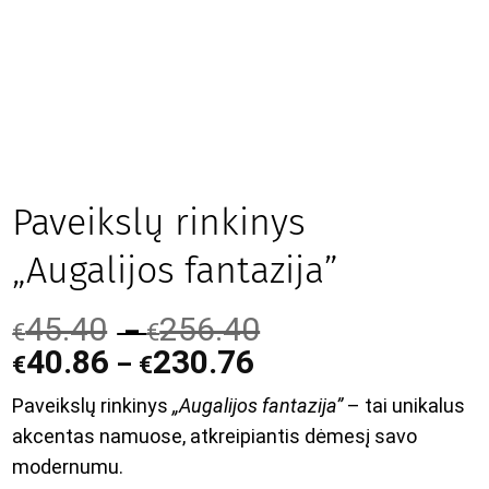
Paveikslų rinkinys
„Augalijos fantazija”
45.40
256.40
–
€
€
40.86
230.76
–
€
€
Paveikslų rinkinys
„Augalijos fantazija”
– tai unikalus
akcentas namuose, atkreipiantis dėmesį savo
modernumu.