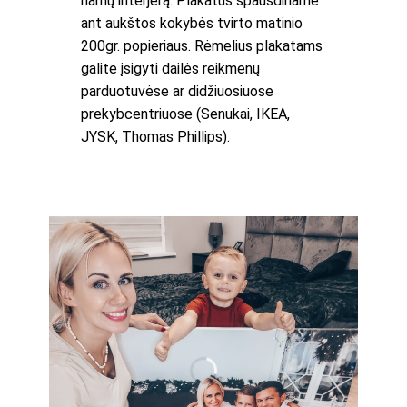
namų interjerą. Plakatus spausdiname
ant aukštos kokybės tvirto matinio
200gr. popieriaus. Rėmelius plakatams
galite įsigyti dailės reikmenų
parduotuvėse ar didžiuosiuose
prekybcentriuose (Senukai, IKEA,
JYSK, Thomas Phillips).