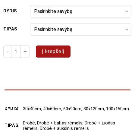
DYDIS
TIPAS
produkto kiekis: Paveikslų rinkinys "Augalijos fantazija"
Į krepšelį
DYDIS
30x40cm, 40x60cm, 60x90cm, 80x120cm, 100x150cm
Drobė, Drobė + baltas rėmelis, Drobė + juodas
TIPAS
rėmelis, Drobė + auksinis rėmelis