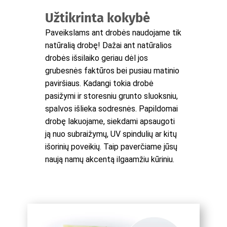
Užtikrinta kokybė
Paveikslams ant drobės naudojame tik
natūralią drobę! Dažai ant natūralios
drobės išsilaiko geriau dėl jos
grubesnės faktūros bei pusiau matinio
paviršiaus. Kadangi tokia drobė
pasižymi ir storesniu grunto sluoksniu,
spalvos išlieka sodresnės. Papildomai
drobę lakuojame, siekdami apsaugoti
ją nuo subraižymų, UV spindulių ar kitų
išorinių poveikių. Taip paverčiame jūsų
naują namų akcentą ilgaamžiu kūriniu.