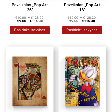
Paveikslas „Pop Art
Paveikslas „Pop Art
26”
18”
€
10.00
–
€
128.20
€
10.00
–
€
128.20
€
9.00
–
€
115.38
€
9.00
–
€
115.38
Pasirinkti savybes
Pasirinkti savybes
This
This
product
product
has
has
multiple
multiple
variants.
variants.
The
The
options
options
may
may
be
be
chosen
chosen
on
on
the
the
product
product
page
page