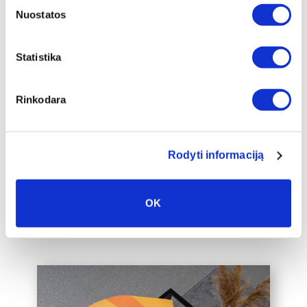
Nuostatos
Papildomas
Statistika
įrėminimas
Siūlome drobę, aptrauktą ant porėmio,
Rinkodara
papildomai įrėminti į baltą, juodą arba
auksinį 2cm pločio rėmelį, kuris drobę
pavers dar prabangesniu namų
interjero akcentu.
Rodyti informaciją
Taip pat galime įrėminti į rėmelius
Jūsų jau turimą drobę, susisiekite su
OK
mumis el. paštu labas@drobiunamai.lt