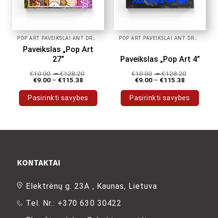
page
page
POP ART PAVEIKSLAI ANT DROBĖS
POP ART PAVEIKSLAI ANT DROBĖS
Paveikslas „Pop Art
27”
Paveikslas „Pop Art 4”
€
10.00
–
€
128.20
€
10.00
–
€
128.20
€
9.00
–
€
115.38
€
9.00
–
€
115.38
Pasirinkti savybes
Pasirinkti savybes
This
This
product
product
has
has
multiple
multiple
variants.
variants.
The
The
KONTAKTAI
options
options
may
may
Elektrėnų g. 23A , Kaunas, Lietuva
be
be
Tel. Nr.: +370 630 30422
chosen
chosen
on
on