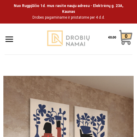
Skip
Nuo Rugpjūčio 1d. mus rasite nauju adresu - Elektrėnų g. 23A,
to
Kaunas
Drobes pagaminame ir pristatome per 4 d.d.
content
0
€
0.00