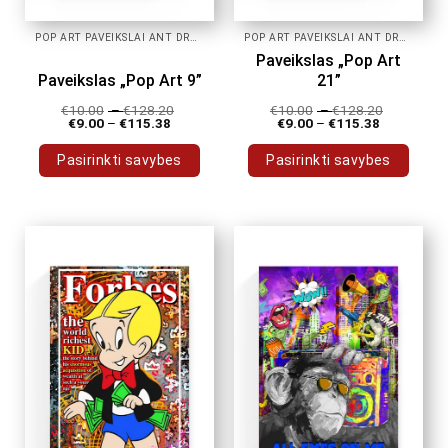
POP ART PAVEIKSLAI ANT DROBĖS
POP ART PAVEIKSLAI ANT DROBĖS
Paveikslas „Pop Art
Paveikslas „Pop Art 9”
21”
€
10.00
–
€
128.20
€
10.00
–
€
128.20
€
9.00
–
€
115.38
€
9.00
–
€
115.38
Pasirinkti savybes
Pasirinkti savybes
This
This
product
product
has
has
multiple
multiple
variants.
variants.
The
The
options
options
may
may
be
be
chosen
chosen
on
on
the
the
product
product