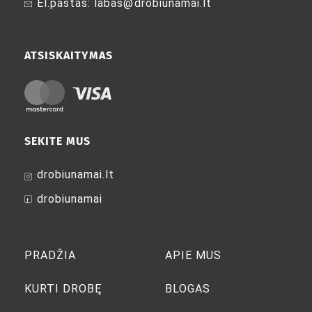
El.paštas: labas@drobiunamai.lt
the
the
product
product
page
page
ATSISKAITYMAS
SEKITE MUS
drobiunamai.lt
drobiunamai
PRADŽIA
APIE MUS
KURTI DROBĘ
BLOGAS