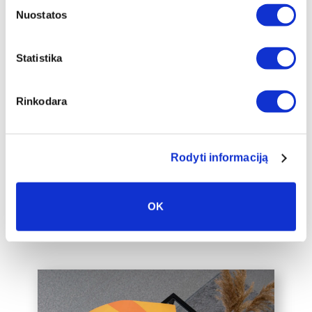
Nuostatos
Papildomas
Statistika
įrėminimas
Siūlome drobę, aptrauktą ant porėmio,
Rinkodara
papildomai įrėminti į baltą, juodą arba
auksinį 2cm pločio rėmelį, kuris drobę
pavers dar prabangesniu namų
interjero akcentu.
Rodyti informaciją
Taip pat galime įrėminti į rėmelius
Jūsų jau turimą drobę, susisiekite su
OK
mumis el. paštu labas@drobiunamai.lt