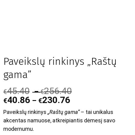
Paveikslų rinkinys „Raštų
gama”
45.40
256.40
–
€
€
40.86
230.76
–
€
€
Paveikslų rinkinys
„Raštų gama”
– tai unikalus
akcentas namuose, atkreipiantis dėmesį savo
modernumu.