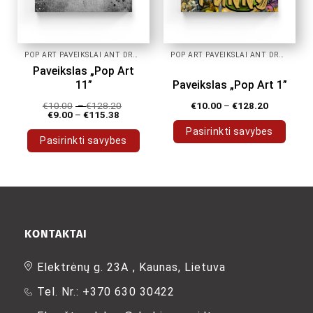
page
page
POP ART PAVEIKSLAI ANT DROBĖS
POP ART PAVEIKSLAI ANT DROBĖS
Paveikslas „Pop Art
11”
Paveikslas „Pop Art 1”
€
10.00
–
€
128.20
€
10.00
–
€
128.20
€
9.00
–
€
115.38
Pasirinkti savybes
Pasirinkti savybes
This
This
product
product
has
has
multiple
multiple
variants.
variants.
The
The
KONTAKTAI
options
options
may
may
Elektrėnų g. 23A , Kaunas, Lietuva
be
be
chosen
Tel. Nr.: +370 630 30422
chosen
on
on
the