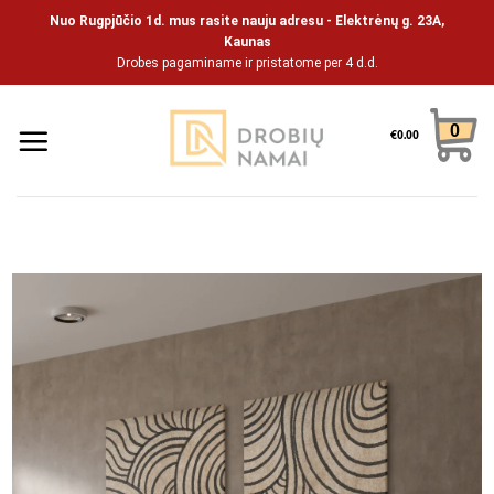
Skip
Nuo Rugpjūčio 1d. mus rasite nauju adresu - Elektrėnų g. 23A,
to
Kaunas
Drobes pagaminame ir pristatome per 4 d.d.
content
0
€
0.00