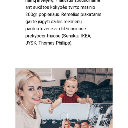
namų interjerą. Plakatus spausdiname
ant aukštos kokybės tvirto matinio
200gr. popieriaus. Rėmelius plakatams
galite įsigyti dailės reikmenų
parduotuvėse ar didžiuosiuose
prekybcentriuose (Senukai, IKEA,
JYSK, Thomas Phillips).