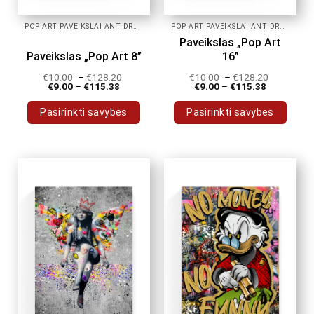
POP ART PAVEIKSLAI ANT DROBĖS
POP ART PAVEIKSLAI ANT DROBĖS
Paveikslas „Pop Art
Paveikslas „Pop Art 8”
16”
€
10.00
–
€
128.20
€
10.00
–
€
128.20
€
9.00
–
€
115.38
€
9.00
–
€
115.38
Pasirinkti savybes
Pasirinkti savybes
This
This
product
product
has
has
multiple
multiple
variants.
variants.
The
The
options
options
may
may
be
be
chosen
chosen
on
on
the
the
product
product