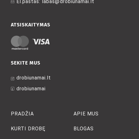
El.paštas: labas@drobiunamai.lt
the
product
product
page
page
ATSISKAITYMAS
SEKITE MUS
drobiunamai.lt
drobiunamai
PRADŽIA
APIE MUS
KURTI DROBĘ
BLOGAS