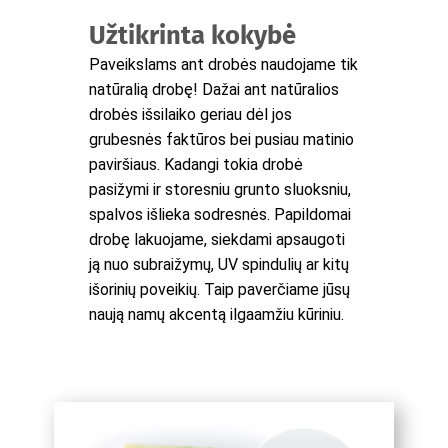
Užtikrinta kokybė
Paveikslams ant drobės naudojame tik
natūralią drobę! Dažai ant natūralios
drobės išsilaiko geriau dėl jos
grubesnės faktūros bei pusiau matinio
paviršiaus. Kadangi tokia drobė
pasižymi ir storesniu grunto sluoksniu,
spalvos išlieka sodresnės. Papildomai
drobę lakuojame, siekdami apsaugoti
ją nuo subraižymų, UV spindulių ar kitų
išorinių poveikių. Taip paverčiame jūsų
naują namų akcentą ilgaamžiu kūriniu.