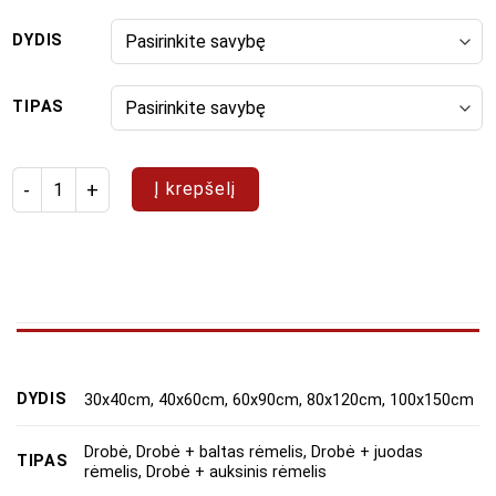
DYDIS
TIPAS
produkto kiekis: Paveikslų rinkinys "Raštų gama"
Į krepšelį
DYDIS
30x40cm, 40x60cm, 60x90cm, 80x120cm, 100x150cm
Drobė, Drobė + baltas rėmelis, Drobė + juodas
TIPAS
rėmelis, Drobė + auksinis rėmelis