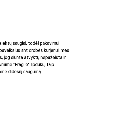
ektų saugiai, todėl pakavimui
paveikslus ant drobės kurjeriui, mes
es, jog siunta atvyktų nepažeista ir
mime "Fragile" lipduku, taip
iname didesnį saugumą.