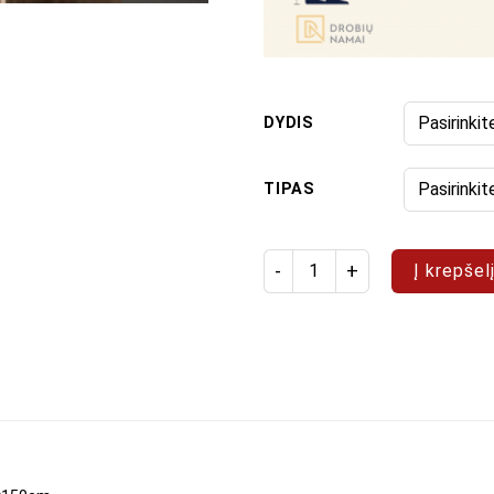
DYDIS
TIPAS
produkto kiekis: Paveikslų rin
Į krepšel