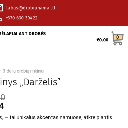
labas@drobiunamai.lt
+370 630 30422
MĖLAPIAI ANT DROBĖS
0
€
0.00
3 dalių drobių rinkiniai
/
inys „Darželis”
60
4
s
„
– tai unikalus akcentas namuose, atkreipiantis