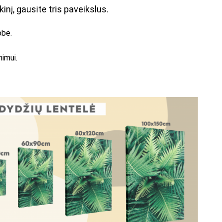
kinį, gausite tris paveikslus.
obė.
nimui.