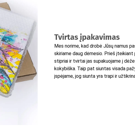
Tvirtas įpakavimas
Mes norime, kad drobė Jūsų namus pasi
skiriame daug dėmesio. Prieš įteikiant 
stipriai ir tvirtai jas supakuojame į dėž
kokybiška. Taip pat siuntas visada pažy
įspėjame, jog siunta yra trapi ir užtikr