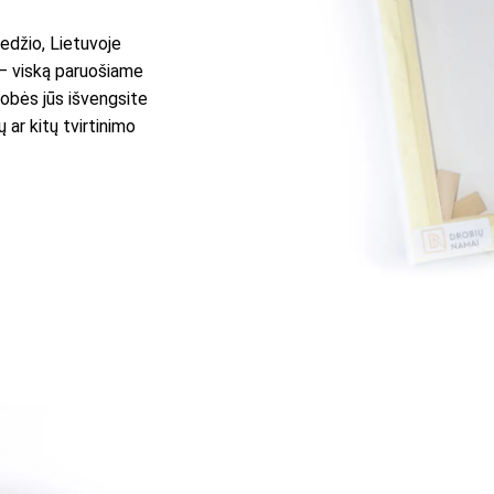
edžio, Lietuvoje
 – viską paruošiame
robės jūs išvengsite
 ar kitų tvirtinimo