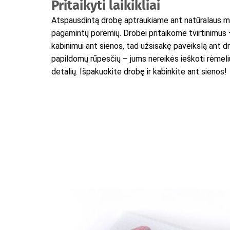
Pritaikyti laikikliai
Atspausdintą drobę aptraukiame ant natūralaus m
pagamintų porėmių. Drobei pritaikome tvirtinimus
kabinimui ant sienos, tad užsisakę paveikslą ant d
papildomų rūpesčių – jums nereikės ieškoti rėmelių
detalių. Išpakuokite drobę ir kabinkite ant sienos!