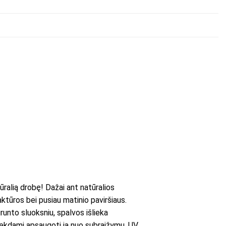
ralią drobę! Dažai ant natūralios
aktūros bei pusiau matinio paviršiaus.
runto sluoksniu, spalvos išlieka
iekdami apsaugoti ją nuo subraižymų, UV