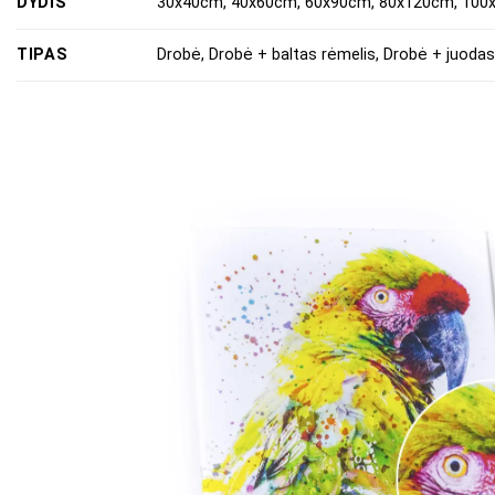
DYDIS
30x40cm, 40x60cm, 60x90cm, 80x120cm, 10
TIPAS
Drobė, Drobė + baltas rėmelis, Drobė + juodas