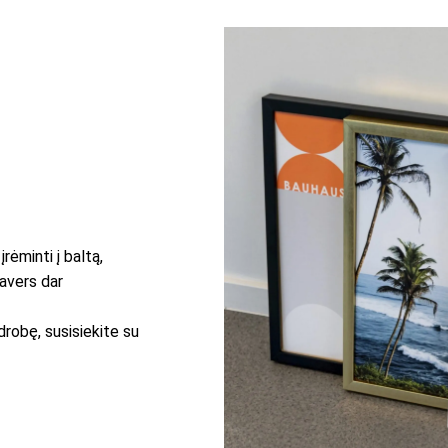
rėminti į baltą,
pavers dar
drobę, susisiekite su