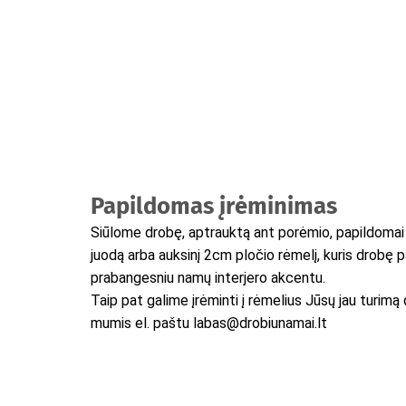
Papildomas įrėminimas
Siūlome drobę, aptrauktą ant porėmio, papildomai į
juodą arba auksinį 2cm pločio rėmelį, kuris drobę 
prabangesniu namų interjero akcentu.
Taip pat galime įrėminti į rėmelius Jūsų jau turimą 
mumis el. paštu labas@drobiunamai.lt