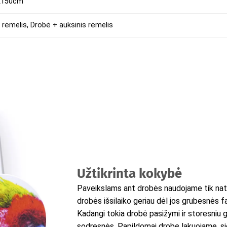
0x150cm
 rėmelis, Drobė + auksinis rėmelis
Užtikrinta kokybė
Paveikslams ant drobės naudojame tik natū
drobės išsilaiko geriau dėl jos grubesnės f
Kadangi tokia drobė pasižymi ir storesniu g
sodresnės. Papildomai drobę lakuojame, s