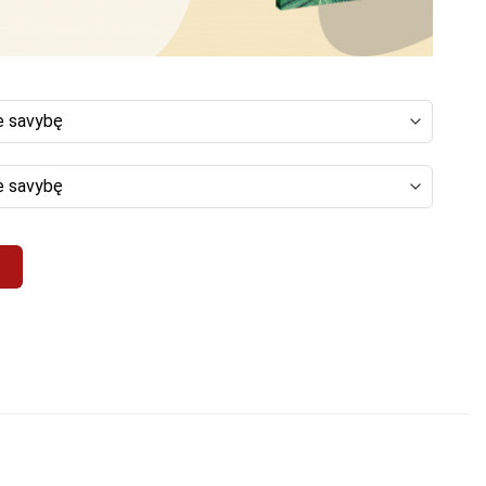
kinys "Darželis"
į