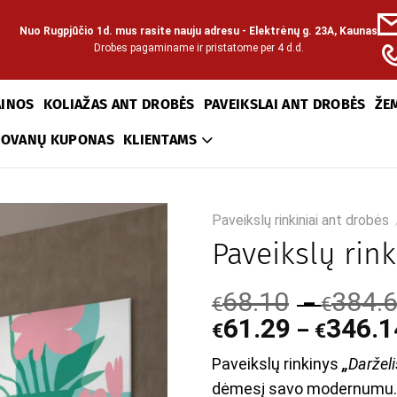
Nuo Rugpjūčio 1d. mus rasite nauju adresu - Elektrėnų g. 23A, Kaunas
Drobes pagaminame ir pristatome per 4 d.d.
AINOS
KOLIAŽAS ANT DROBĖS
PAVEIKSLAI ANT DROBĖS
ŽE
DOVANŲ KUPONAS
KLIENTAMS
Paveikslų rinkiniai ant drobės
Paveikslų rink
68.10
384.
–
€
€
61.29
346.1
–
€
€
Paveikslų rinkinys
„
Darželi
dėmesį savo modernumu.