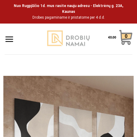
Skip
Nuo Rugpjūčio 1d. mus rasite nauju adresu - Elektrėnų g. 23A,
to
Kaunas
Drobes pagaminame ir pristatome per 4 d.d.
content
0
€
0.00