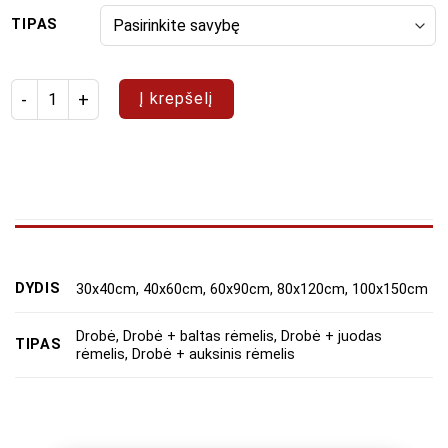
TIPAS
produkto kiekis: Paveikslų rinkinys "Dėmės"
Į krepšelį
DYDIS
30x40cm, 40x60cm, 60x90cm, 80x120cm, 100x150cm
Drobė, Drobė + baltas rėmelis, Drobė + juodas
TIPAS
rėmelis, Drobė + auksinis rėmelis