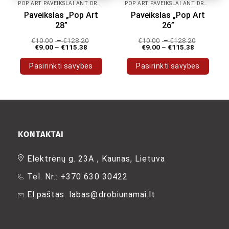
POP ART PAVEIKSLAI ANT DROBĖS
POP ART PAVEIKSLAI ANT DROBĖS
Paveikslas „Pop Art
Paveikslas „Pop Art
28”
26”
€
10.00
–
€
128.20
€
10.00
–
€
128.20
€
9.00
–
€
115.38
€
9.00
–
€
115.38
Pasirinkti savybes
Pasirinkti savybes
This
This
product
product
has
has
multiple
multiple
variants.
variants.
The
The
KONTAKTAI
options
options
may
may
Elektrėnų g. 23A , Kaunas, Lietuva
be
be
Tel. Nr.: +370 630 30422
chosen
chosen
on
on
El.paštas: labas@drobiunamai.lt
the
the
product
product
page
page