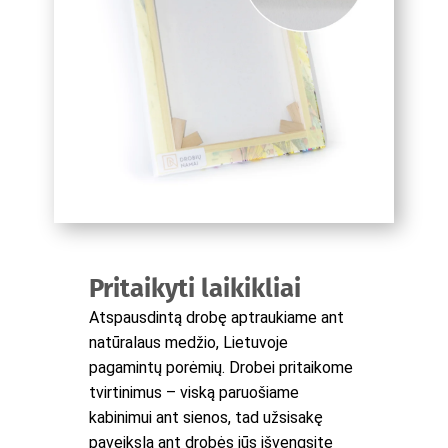
Pritaikyti laikikliai
Atspausdintą drobę aptraukiame ant
natūralaus medžio, Lietuvoje
pagamintų porėmių. Drobei pritaikome
tvirtinimus – viską paruošiame
kabinimui ant sienos, tad užsisakę
paveikslą ant drobės jūs išvengsite