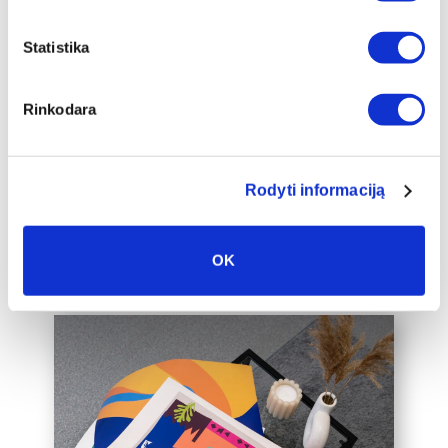
įrėminimas
Statistika
Siūlome drobę, aptrauktą ant porėmio,
papildomai įrėminti į baltą, juodą arba
auksinį 2cm pločio rėmelį, kuris drobę
Rinkodara
pavers dar prabangesniu namų
interjero akcentu.
Taip pat galime įrėminti į rėmelius
Rodyti informaciją
Jūsų jau turimą drobę, susisiekite su
mumis el. paštu labas@drobiunamai.lt
OK