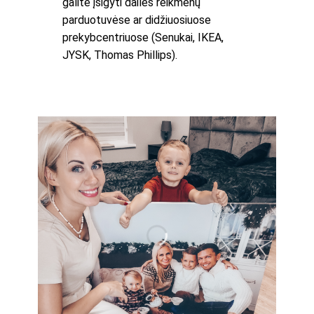
galite įsigyti dailės reikmenų
parduotuvėse ar didžiuosiuose
prekybcentriuose (Senukai, IKEA,
JYSK, Thomas Phillips).