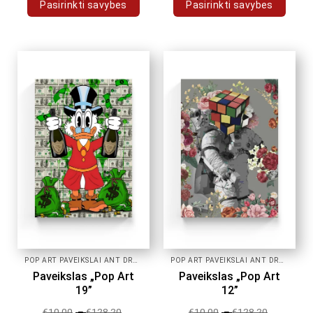
Pasirinkti savybes
Pasirinkti savybes
This
This
product
product
has
has
multiple
multiple
variants.
variants.
The
The
options
options
may
may
be
be
chosen
chosen
on
on
the
the
product
product
page
page
POP ART PAVEIKSLAI ANT DROBĖS
POP ART PAVEIKSLAI ANT DROBĖS
Paveikslas „Pop Art
Paveikslas „Pop Art
19”
12”
€
10.00
–
€
128.20
€
10.00
–
€
128.20