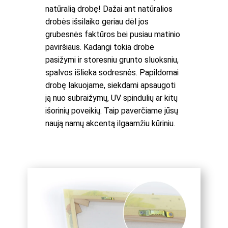
natūralią drobę! Dažai ant natūralios
drobės išsilaiko geriau dėl jos
grubesnės faktūros bei pusiau matinio
paviršiaus. Kadangi tokia drobė
pasižymi ir storesniu grunto sluoksniu,
spalvos išlieka sodresnės. Papildomai
drobę lakuojame, siekdami apsaugoti
ją nuo subraižymų, UV spindulių ar kitų
išorinių poveikių. Taip paverčiame jūsų
naują namų akcentą ilgaamžiu kūriniu.