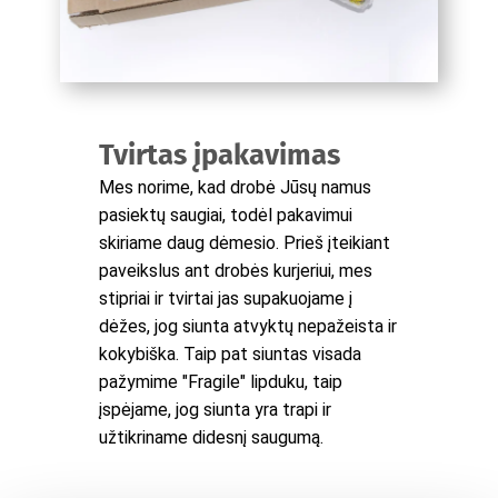
Tvirtas įpakavimas
Mes norime, kad drobė Jūsų namus
pasiektų saugiai, todėl pakavimui
skiriame daug dėmesio. Prieš įteikiant
paveikslus ant drobės kurjeriui, mes
stipriai ir tvirtai jas supakuojame į
dėžes, jog siunta atvyktų nepažeista ir
kokybiška. Taip pat siuntas visada
pažymime "Fragile" lipduku, taip
įspėjame, jog siunta yra trapi ir
užtikriname didesnį saugumą.