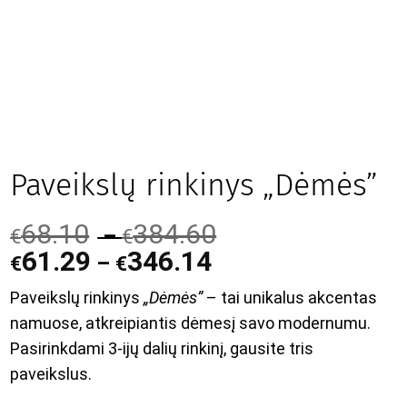
Paveikslų rinkinys „Dėmės”
68.10
384.60
–
€
€
61.29
346.14
–
€
€
Paveikslų rinkinys
„Dėmės”
– tai unikalus akcentas
namuose, atkreipiantis dėmesį savo modernumu.
Pasirinkdami 3-ijų dalių rinkinį, gausite tris
paveikslus.