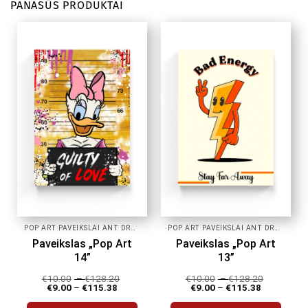
PANAŠŪS PRODUKTAI
POP ART PAVEIKSLAI ANT DROBĖS
POP ART PAVEIKSLAI ANT DROBĖS
Paveikslas „Pop Art
Paveikslas „Pop Art
14”
13”
€
10.00
–
€
128.20
€
10.00
–
€
128.20
€
9.00
–
€
115.38
€
9.00
–
€
115.38