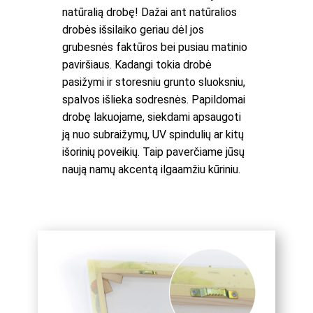
natūralią drobę! Dažai ant natūralios
drobės išsilaiko geriau dėl jos
grubesnės faktūros bei pusiau matinio
paviršiaus. Kadangi tokia drobė
pasižymi ir storesniu grunto sluoksniu,
spalvos išlieka sodresnės. Papildomai
drobę lakuojame, siekdami apsaugoti
ją nuo subraižymų, UV spindulių ar kitų
išorinių poveikių. Taip paverčiame jūsų
naują namų akcentą ilgaamžiu kūriniu.