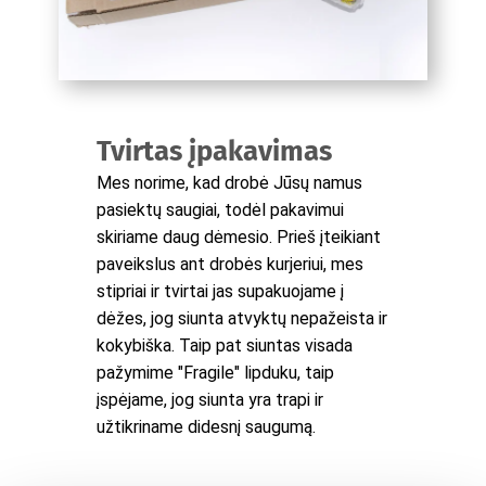
Tvirtas įpakavimas
Mes norime, kad drobė Jūsų namus
pasiektų saugiai, todėl pakavimui
skiriame daug dėmesio. Prieš įteikiant
paveikslus ant drobės kurjeriui, mes
stipriai ir tvirtai jas supakuojame į
dėžes, jog siunta atvyktų nepažeista ir
kokybiška. Taip pat siuntas visada
pažymime "Fragile" lipduku, taip
įspėjame, jog siunta yra trapi ir
užtikriname didesnį saugumą.