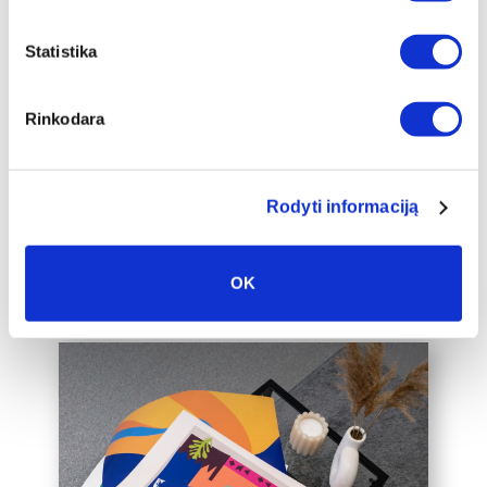
įrėminimas
Statistika
Siūlome drobę, aptrauktą ant porėmio,
papildomai įrėminti į baltą, juodą arba
auksinį 2cm pločio rėmelį, kuris drobę
Rinkodara
pavers dar prabangesniu namų
interjero akcentu.
Taip pat galime įrėminti į rėmelius
Rodyti informaciją
Jūsų jau turimą drobę, susisiekite su
mumis el. paštu labas@drobiunamai.lt
OK