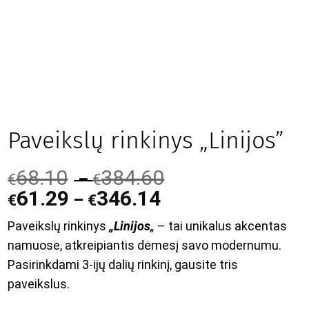
Paveikslų rinkinys „Linijos”
68.10
384.60
–
€
€
61.29
346.14
–
€
€
Paveikslų rinkinys
„Linijos
„
– tai unikalus akcentas
namuose, atkreipiantis dėmesį savo modernumu.
Pasirinkdami 3-ijų dalių rinkinį, gausite tris
paveikslus.