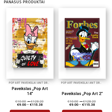
PANAŠŪS PRODUKTAI
POP ART PAVEIKSLAI ANT DROBĖS
POP ART PAVEIKSLAI ANT DROBĖS
Paveikslas „Pop Art
14”
Paveikslas „Pop Art 2”
€
10.00
–
€
128.20
€
10.00
–
€
128.20
€
9.00
–
€
115.38
€
9.00
–
€
115.38