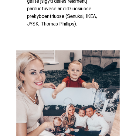
galite įsigyti dailės reikmenų
parduotuvėse ar didžiuosiuose
prekybcentriuose (Senukai, IKEA,
JYSK, Thomas Phillips).