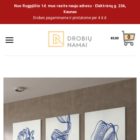
Skip
Nuo Rugpjūčio 1d. mus rasite nauju adresu - Elektrėnų g. 23A,
to
Kaunas
Drobes pagaminame ir pristatome per 4 d.d.
content
0
€
0.00