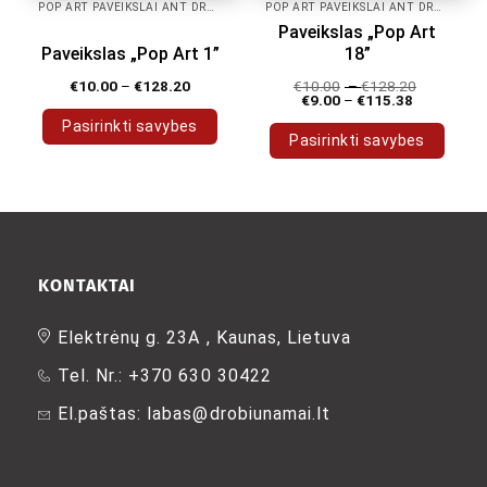
POP ART PAVEIKSLAI ANT DROBĖS
POP ART PAVEIKSLAI ANT DROBĖS
Paveikslas „Pop Art
Paveikslas „Pop Art 1”
18”
€
10.00
–
€
128.20
€
10.00
–
€
128.20
€
9.00
–
€
115.38
Pasirinkti savybes
Pasirinkti savybes
This
This
product
product
has
has
multiple
multiple
variants.
variants.
The
The
KONTAKTAI
options
options
may
may
Elektrėnų g. 23A , Kaunas, Lietuva
be
be
chosen
Tel. Nr.: +370 630 30422
chosen
on
on
the
El.paštas: labas@drobiunamai.lt
the
product
product
page
page