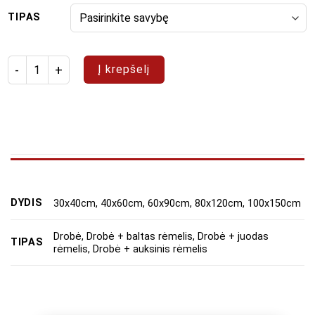
TIPAS
produkto kiekis: Paveikslų rinkinys "Linijos"
Į krepšelį
DYDIS
30x40cm, 40x60cm, 60x90cm, 80x120cm, 100x150cm
Drobė, Drobė + baltas rėmelis, Drobė + juodas
TIPAS
rėmelis, Drobė + auksinis rėmelis