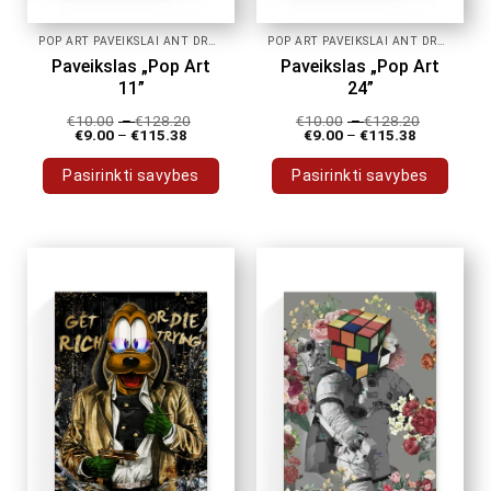
POP ART PAVEIKSLAI ANT DROBĖS
POP ART PAVEIKSLAI ANT DROBĖS
Paveikslas „Pop Art
Paveikslas „Pop Art
11”
24”
€
10.00
–
€
128.20
€
10.00
–
€
128.20
€
9.00
–
€
115.38
€
9.00
–
€
115.38
Pasirinkti savybes
Pasirinkti savybes
This
This
product
product
has
has
multiple
multiple
variants.
variants.
The
The
options
options
may
may
be
be
chosen
chosen
on
on
the
the
product
product