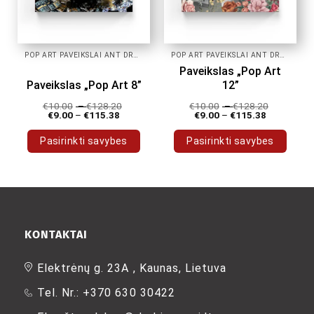
page
page
POP ART PAVEIKSLAI ANT DROBĖS
POP ART PAVEIKSLAI ANT DROBĖS
Paveikslas „Pop Art
Paveikslas „Pop Art 8”
12”
€
10.00
–
€
128.20
€
10.00
–
€
128.20
€
9.00
–
€
115.38
€
9.00
–
€
115.38
Pasirinkti savybes
Pasirinkti savybes
This
This
product
product
has
has
multiple
multiple
variants.
variants.
The
The
KONTAKTAI
options
options
may
may
Elektrėnų g. 23A , Kaunas, Lietuva
be
be
Tel. Nr.: +370 630 30422
chosen
chosen
on
on