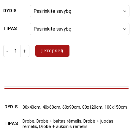
DYDIS
TIPAS
produkto kiekis: Paveikslų rinkinys "Daugiabučiai"
Į krepšelį
DYDIS
30x40cm, 40x60cm, 60x90cm, 80x120cm, 100x150cm
Drobė, Drobė + baltas rėmelis, Drobė + juodas
TIPAS
rėmelis, Drobė + auksinis rėmelis