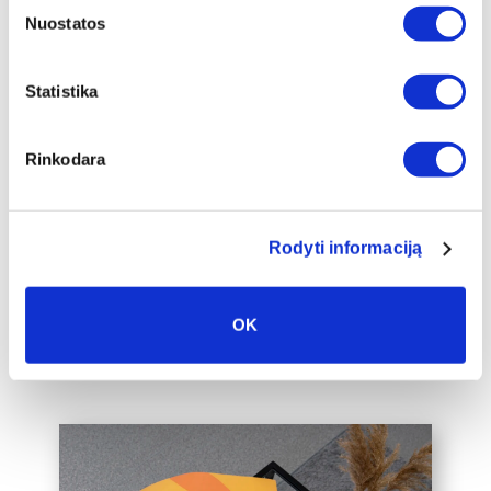
Nuostatos
Papildomas
Statistika
įrėminimas
Siūlome drobę, aptrauktą ant porėmio,
Rinkodara
papildomai įrėminti į baltą, juodą arba
auksinį 2cm pločio rėmelį, kuris drobę
pavers dar prabangesniu namų
interjero akcentu.
Rodyti informaciją
Taip pat galime įrėminti į rėmelius
Jūsų jau turimą drobę, susisiekite su
OK
mumis el. paštu labas@drobiunamai.lt