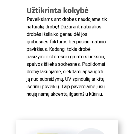
Užtikrinta kokybė
Paveikslams ant drobės naudojame tik
natūralią drobę! Dažai ant natūralios
drobės išsilaiko geriau dėl jos
grubesnės faktūros bei pusiau matinio
paviršiaus. Kadangi tokia drobė
pasižymi ir storesniu grunto sluoksniu,
spalvos išlieka sodresnės. Papildomai
drobę lakuojame, siekdami apsaugoti
ją nuo subraižymų, UV spindulių ar kitų
išorinių poveikių. Taip paverčiame jūsų
naują namų akcentą ilgaamžiu kūriniu.