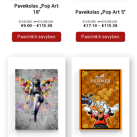
Paveikslas „Pop Art
18”
Paveikslas „Pop Art 5”
€
10.00
–
€
128.20
€
19.00
–
€
128.20
€
9.00
–
€
115.38
€
17.10
–
€
115.38
Pasirinkti savybes
Pasirinkti savybes
This
This
product
product
has
has
multiple
multiple
variants.
variants.
The
The
options
options
may
may
be
be
chosen
chosen
on
on
the
the
product
product
page
page