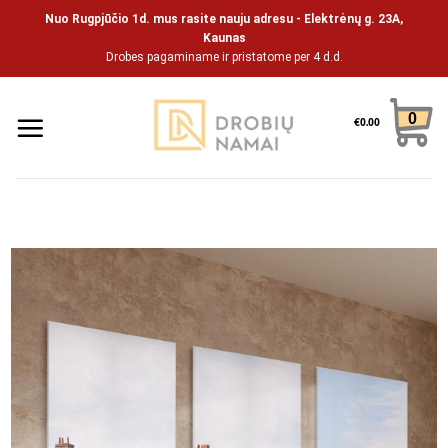
Skip
Nuo Rugpjūčio 1d. mus rasite nauju adresu - Elektrėnų g. 23A,
to
Kaunas
Drobes pagaminame ir pristatome per 4 d.d.
content
0
€
0.00