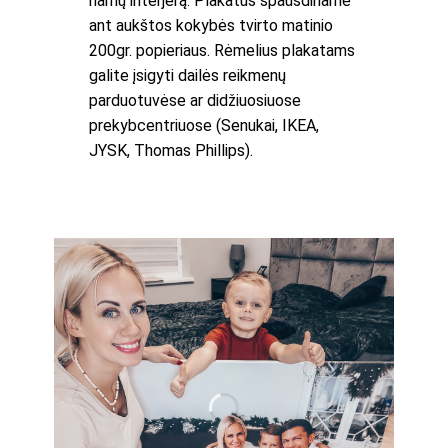
namų interjerą. Plakatus spausdiname
ant aukštos kokybės tvirto matinio
200gr. popieriaus. Rėmelius plakatams
galite įsigyti dailės reikmenų
parduotuvėse ar didžiuosiuose
prekybcentriuose (Senukai, IKEA,
JYSK, Thomas Phillips).