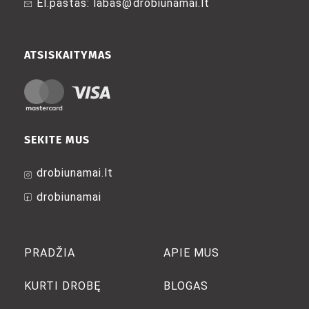
El.paštas: labas@drobiunamai.lt
the
the
product
product
page
page
ATSISKAITYMAS
SEKITE MUS
drobiunamai.lt
drobiunamai
PRADŽIA
APIE MUS
KURTI DROBĘ
BLOGAS