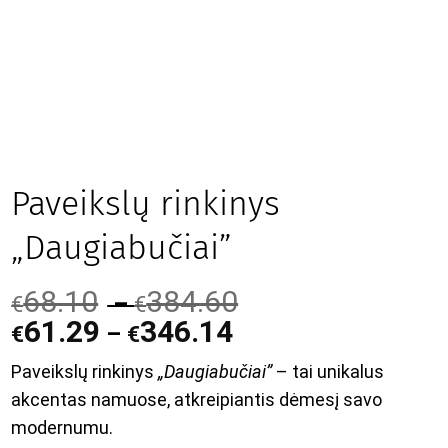
Paveikslų rinkinys
„Daugiabučiai”
68.10
384.60
–
€
€
61.29
346.14
–
€
€
Paveikslų rinkinys
„Daugiabučiai”
– tai unikalus
akcentas namuose, atkreipiantis dėmesį savo
modernumu.