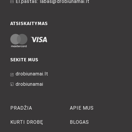
El.paštas: labas@drobiunamai.lt
the
the
product
product
page
page
ATSISKAITYMAS
SEKITE MUS
drobiunamai.lt
drobiunamai
PRADŽIA
APIE MUS
KURTI DROBĘ
BLOGAS