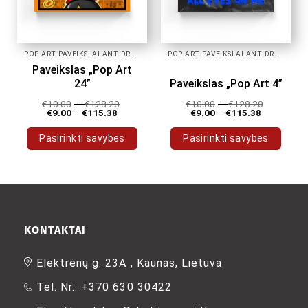
page
page
POP ART PAVEIKSLAI ANT DROBĖS
POP ART PAVEIKSLAI ANT DROBĖS
Paveikslas „Pop Art
24”
Paveikslas „Pop Art 4”
€
10.00
–
€
128.20
€
10.00
–
€
128.20
€
9.00
–
€
115.38
€
9.00
–
€
115.38
Pasirinkti savybes
Pasirinkti savybes
This
This
product
product
has
has
multiple
multiple
variants.
variants.
The
The
KONTAKTAI
options
options
may
may
Elektrėnų g. 23A , Kaunas, Lietuva
be
be
Tel. Nr.: +370 630 30422
chosen
chosen
on
on