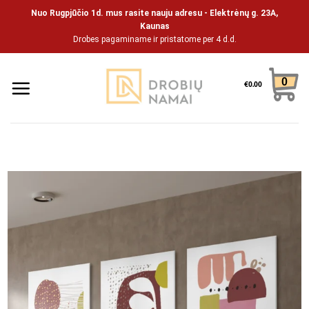
Skip
Nuo Rugpjūčio 1d. mus rasite nauju adresu - Elektrėnų g. 23A,
to
Kaunas
Drobes pagaminame ir pristatome per 4 d.d.
content
0
€
0.00