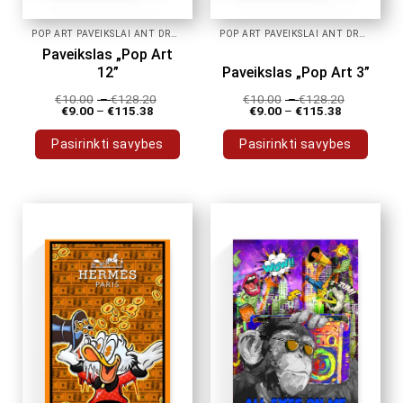
POP ART PAVEIKSLAI ANT DROBĖS
POP ART PAVEIKSLAI ANT DROBĖS
Paveikslas „Pop Art
12”
Paveikslas „Pop Art 3”
€
10.00
–
€
128.20
€
10.00
–
€
128.20
€
9.00
–
€
115.38
€
9.00
–
€
115.38
Pasirinkti savybes
Pasirinkti savybes
This
This
product
product
has
has
multiple
multiple
variants.
variants.
The
The
options
options
may
may
be
be
chosen
chosen
on
on
the
the
product
product