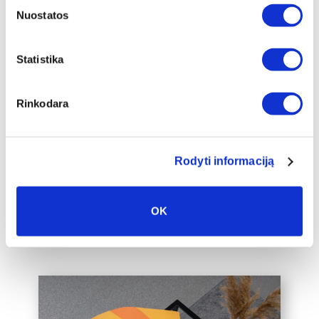
Nuostatos
Papildomas
Statistika
įrėminimas
Siūlome drobę, aptrauktą ant porėmio,
Rinkodara
papildomai įrėminti į baltą, juodą arba
auksinį 2cm pločio rėmelį, kuris drobę
pavers dar prabangesniu namų
interjero akcentu.
Rodyti informaciją
Taip pat galime įrėminti į rėmelius
Jūsų jau turimą drobę, susisiekite su
OK
mumis el. paštu labas@drobiunamai.lt