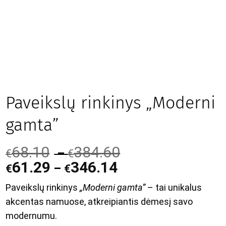
Paveikslų rinkinys „Moderni
gamta”
68.10
384.60
–
€
€
61.29
346.14
–
€
€
Paveikslų rinkinys
„Moderni gamta”
– tai unikalus
akcentas namuose, atkreipiantis dėmesį savo
modernumu.