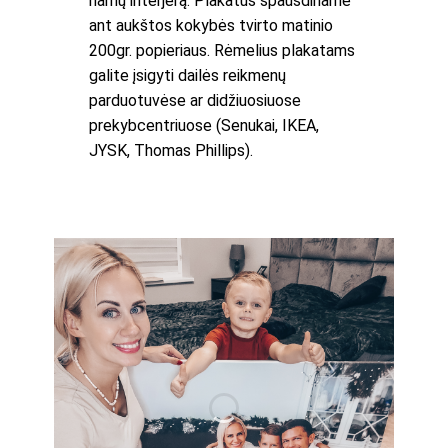
namų interjerą. Plakatus spausdiname
ant aukštos kokybės tvirto matinio
200gr. popieriaus. Rėmelius plakatams
galite įsigyti dailės reikmenų
parduotuvėse ar didžiuosiuose
prekybcentriuose (Senukai, IKEA,
JYSK, Thomas Phillips).