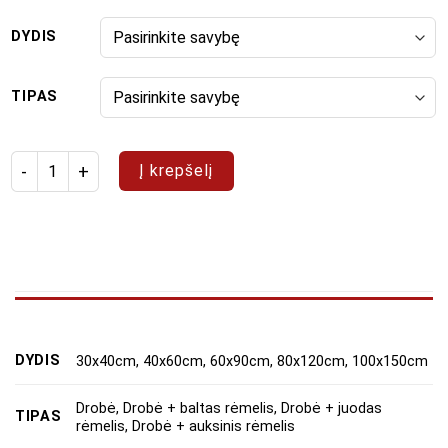
DYDIS
TIPAS
produkto kiekis: Paveikslų rinkinys "Moderni gamta"
Į krepšelį
DYDIS
30x40cm, 40x60cm, 60x90cm, 80x120cm, 100x150cm
Drobė, Drobė + baltas rėmelis, Drobė + juodas
TIPAS
rėmelis, Drobė + auksinis rėmelis