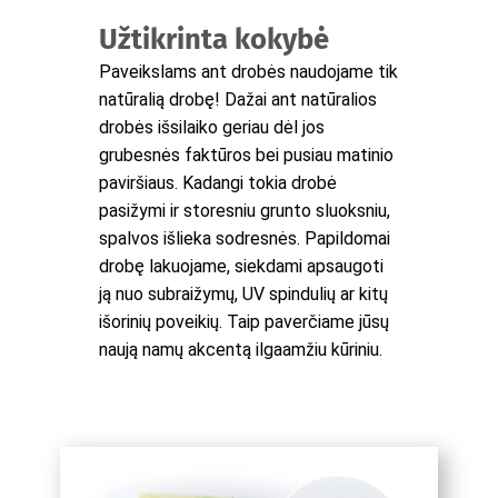
Užtikrinta kokybė
Paveikslams ant drobės naudojame tik
natūralią drobę! Dažai ant natūralios
drobės išsilaiko geriau dėl jos
grubesnės faktūros bei pusiau matinio
paviršiaus. Kadangi tokia drobė
pasižymi ir storesniu grunto sluoksniu,
spalvos išlieka sodresnės. Papildomai
drobę lakuojame, siekdami apsaugoti
ją nuo subraižymų, UV spindulių ar kitų
išorinių poveikių. Taip paverčiame jūsų
naują namų akcentą ilgaamžiu kūriniu.