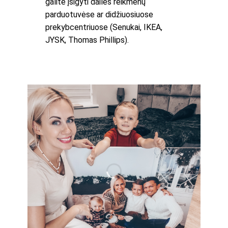
galite įsigyti dailės reikmenų
parduotuvėse ar didžiuosiuose
prekybcentriuose (Senukai, IKEA,
JYSK, Thomas Phillips).