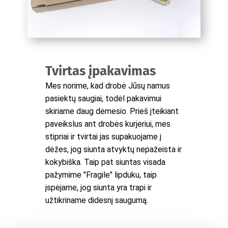
Tvirtas įpakavimas
Mes norime, kad drobė Jūsų namus
pasiektų saugiai, todėl pakavimui
skiriame daug dėmesio. Prieš įteikiant
paveikslus ant drobės kurjeriui, mes
stipriai ir tvirtai jas supakuojame į
dėžes, jog siunta atvyktų nepažeista ir
kokybiška. Taip pat siuntas visada
pažymime "Fragile" lipduku, taip
įspėjame, jog siunta yra trapi ir
užtikriname didesnį saugumą.