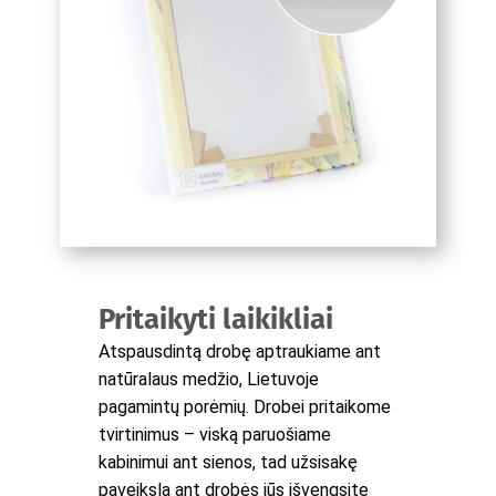
Pritaikyti laikikliai
Atspausdintą drobę aptraukiame ant
natūralaus medžio, Lietuvoje
pagamintų porėmių. Drobei pritaikome
tvirtinimus – viską paruošiame
kabinimui ant sienos, tad užsisakę
paveikslą ant drobės jūs išvengsite