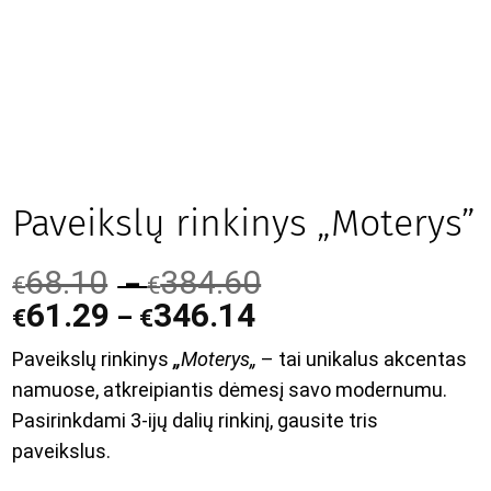
Paveikslų rinkinys „Moterys”
68.10
384.60
–
€
€
61.29
346.14
–
€
€
Paveikslų rinkinys
„
Moterys
„
– tai unikalus akcentas
namuose, atkreipiantis dėmesį savo modernumu.
Pasirinkdami 3-ijų dalių rinkinį, gausite tris
paveikslus.