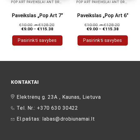
POP ART PAVEIKSLAI ANT DROBĖS
POP ART PAVEIKSLAI ANT DROBĖS
Paveikslas „Pop Art 7”
Paveikslas „Pop Art 6”
€
10.00
–
€
128.20
€
10.00
–
€
128.20
€
9.00
–
€
115.38
€
9.00
–
€
115.38
Pasirinkti savybes
Pasirinkti savybes
This
This
product
product
has
has
multiple
multiple
variants.
variants.
The
The
KONTAKTAI
options
options
may
may
Elektrėnų g. 23A , Kaunas, Lietuva
be
be
Tel. Nr.: +370 630 30422
chosen
chosen
on
on
El.paštas: labas@drobiunamai.lt
the
the
product
product
page
page