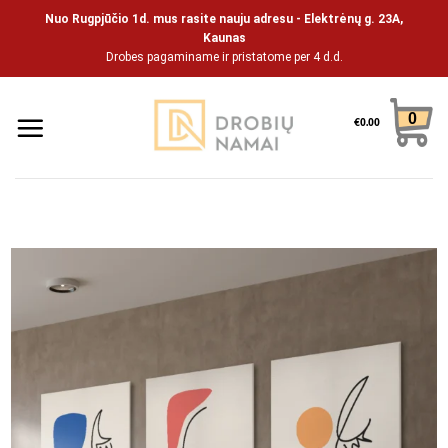
Skip
Nuo Rugpjūčio 1d. mus rasite nauju adresu - Elektrėnų g. 23A,
to
Kaunas
Drobes pagaminame ir pristatome per 4 d.d.
content
0
€
0.00