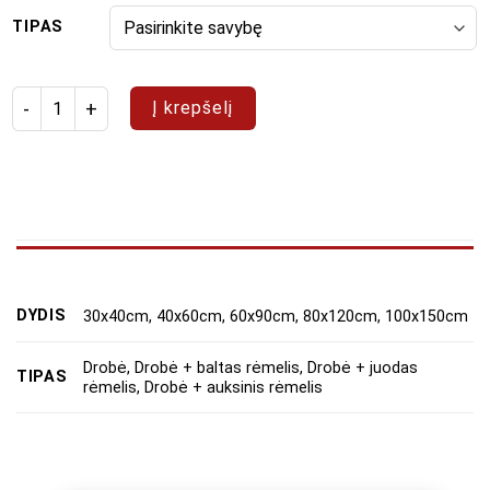
TIPAS
produkto kiekis: Paveikslų rinkinys "Moterys"
Į krepšelį
DYDIS
30x40cm, 40x60cm, 60x90cm, 80x120cm, 100x150cm
Drobė, Drobė + baltas rėmelis, Drobė + juodas
TIPAS
rėmelis, Drobė + auksinis rėmelis