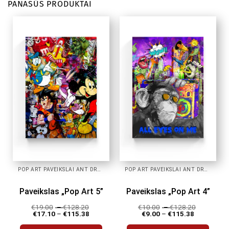
PANAŠŪS PRODUKTAI
POP ART PAVEIKSLAI ANT DROBĖS
POP ART PAVEIKSLAI ANT DROBĖS
Paveikslas „Pop Art 5”
Paveikslas „Pop Art 4”
€
19.00
–
€
128.20
€
10.00
–
€
128.20
€
17.10
–
€
115.38
€
9.00
–
€
115.38