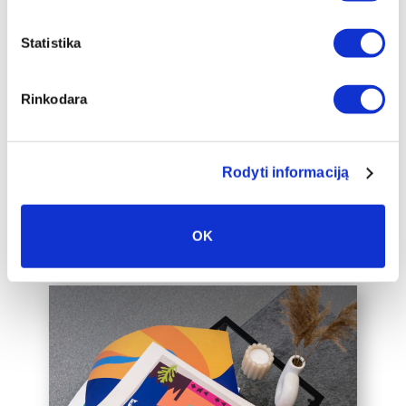
įrėminimas
Statistika
Siūlome drobę, aptrauktą ant porėmio,
papildomai įrėminti į baltą, juodą arba
auksinį 2cm pločio rėmelį, kuris drobę
Rinkodara
pavers dar prabangesniu namų
interjero akcentu.
Taip pat galime įrėminti į rėmelius
Rodyti informaciją
Jūsų jau turimą drobę, susisiekite su
mumis el. paštu labas@drobiunamai.lt
OK