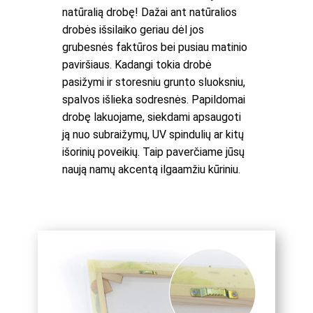
natūralią drobę! Dažai ant natūralios
drobės išsilaiko geriau dėl jos
grubesnės faktūros bei pusiau matinio
paviršiaus. Kadangi tokia drobė
pasižymi ir storesniu grunto sluoksniu,
spalvos išlieka sodresnės. Papildomai
drobę lakuojame, siekdami apsaugoti
ją nuo subraižymų, UV spindulių ar kitų
išorinių poveikių. Taip paverčiame jūsų
naują namų akcentą ilgaamžiu kūriniu.