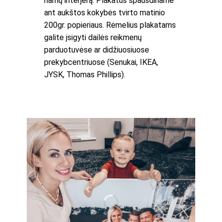
namų interjerą. Plakatus spausdiname
ant aukštos kokybės tvirto matinio
200gr. popieriaus. Rėmelius plakatams
galite įsigyti dailės reikmenų
parduotuvėse ar didžiuosiuose
prekybcentriuose (Senukai, IKEA,
JYSK, Thomas Phillips).