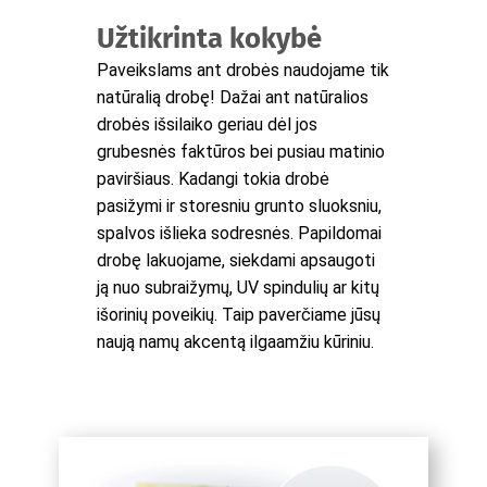
Užtikrinta kokybė
Paveikslams ant drobės naudojame tik
natūralią drobę! Dažai ant natūralios
drobės išsilaiko geriau dėl jos
grubesnės faktūros bei pusiau matinio
paviršiaus. Kadangi tokia drobė
pasižymi ir storesniu grunto sluoksniu,
spalvos išlieka sodresnės. Papildomai
drobę lakuojame, siekdami apsaugoti
ją nuo subraižymų, UV spindulių ar kitų
išorinių poveikių. Taip paverčiame jūsų
naują namų akcentą ilgaamžiu kūriniu.