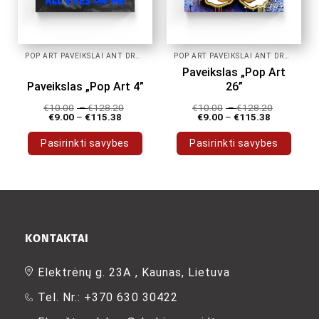
page
page
POP ART PAVEIKSLAI ANT DROBĖS
POP ART PAVEIKSLAI ANT DROBĖS
Paveikslas „Pop Art
Paveikslas „Pop Art 4”
26”
€
10.00
–
€
128.20
€
10.00
–
€
128.20
€
9.00
–
€
115.38
€
9.00
–
€
115.38
Pasirinkti savybes
Pasirinkti savybes
This
This
product
product
has
has
multiple
multiple
variants.
variants.
The
The
KONTAKTAI
options
options
may
may
Elektrėnų g. 23A , Kaunas, Lietuva
be
be
Tel. Nr.: +370 630 30422
chosen
chosen
on
on