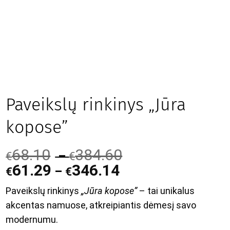
Paveikslų rinkinys „Jūra
kopose”
68.10
384.60
–
€
€
61.29
346.14
–
€
€
Paveikslų rinkinys
„Jūra kopose”
– tai unikalus
akcentas namuose, atkreipiantis dėmesį savo
modernumu.