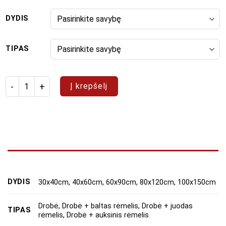
DYDIS
TIPAS
produkto kiekis: Paveikslų rinkinys "Jūra kopose"
Į krepšelį
DYDIS
30x40cm, 40x60cm, 60x90cm, 80x120cm, 100x150cm
Drobė, Drobė + baltas rėmelis, Drobė + juodas
TIPAS
rėmelis, Drobė + auksinis rėmelis