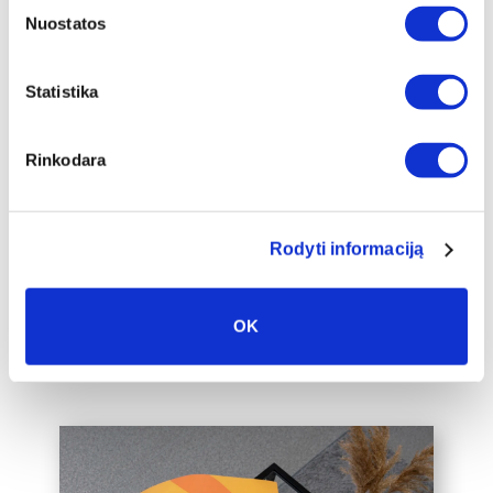
Nuostatos
Papildomas
Statistika
įrėminimas
Siūlome drobę, aptrauktą ant porėmio,
Rinkodara
papildomai įrėminti į baltą, juodą arba
auksinį 2cm pločio rėmelį, kuris drobę
pavers dar prabangesniu namų
interjero akcentu.
Rodyti informaciją
Taip pat galime įrėminti į rėmelius
Jūsų jau turimą drobę, susisiekite su
OK
mumis el. paštu labas@drobiunamai.lt