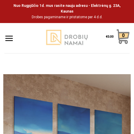
Skip
Nuo Rugpjūčio 1d. mus rasite nauju adresu - Elektrėnų g. 23A,
to
Kaunas
Drobes pagaminame ir pristatome per 4 d.d.
content
0
€
0.00