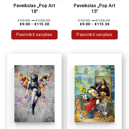
Paveikslas „Pop Art
Paveikslas „Pop Art
18”
15”
€
10.00
–
€
128.20
€
10.00
–
€
128.20
€
9.00
–
€
115.38
€
9.00
–
€
115.38
Pasirinkti savybes
Pasirinkti savybes
This
This
product
product
has
has
multiple
multiple
variants.
variants.
The
The
options
options
may
may
be
be
chosen
chosen
on
on
the
the
product
product
page
page