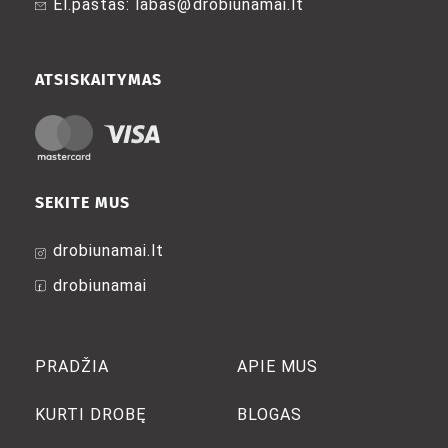
El.paštas: labas@drobiunamai.lt
the
the
product
product
page
page
ATSISKAITYMAS
SEKITE MUS
drobiunamai.lt
drobiunamai
PRADŽIA
APIE MUS
KURTI DROBĘ
BLOGAS