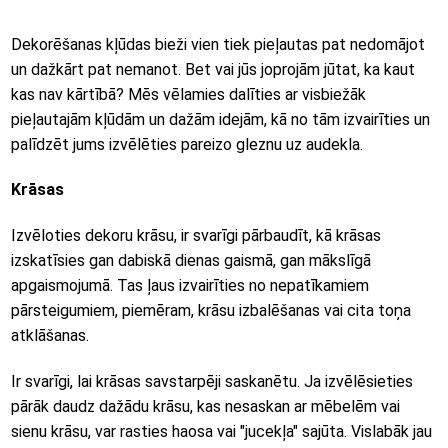
Dekorēšanas kļūdas bieži vien tiek pieļautas pat nedomājot
un dažkārt pat nemanot. Bet vai jūs joprojām jūtat, ka kaut
kas nav kārtībā? Mēs vēlamies dalīties ar visbiežāk
pieļautajām kļūdām un dažām idejām, kā no tām izvairīties un
palīdzēt jums izvēlēties pareizo gleznu uz audekla.
Krāsas
Izvēloties dekoru krāsu, ir svarīgi pārbaudīt, kā krāsas
izskatīsies gan dabiskā dienas gaismā, gan mākslīgā
apgaismojumā. Tas ļaus izvairīties no nepatīkamiem
pārsteigumiem, piemēram, krāsu izbalēšanas vai cita toņa
atklāšanas.
Ir svarīgi, lai krāsas savstarpēji saskanētu. Ja izvēlēsieties
pārāk daudz dažādu krāsu, kas nesaskan ar mēbelēm vai
sienu krāsu, var rasties haosa vai "jucekļa" sajūta. Vislabāk jau