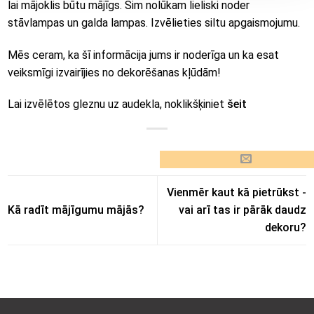
lai mājoklis būtu mājīgs. Šim nolūkam lieliski noder
stāvlampas un galda lampas. Izvēlieties siltu apgaismojumu.
Mēs ceram, ka šī informācija jums ir noderīga un ka esat
veiksmīgi izvairījies no dekorēšanas kļūdām!
Lai izvēlētos gleznu uz audekla, noklikšķiniet
šeit
Vienmēr kaut kā pietrūkst -
Kā radīt mājīgumu mājās?
vai arī tas ir pārāk daudz
dekoru?