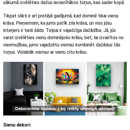
sākumā izvēlēties dažus iecienītākos toņus, kas sader kopā.
Tikpat slikti ir arī pretējā gadījumā, kad dominē tikai viena
krāsa. Pieņemsim, ka jums patīk zila krāsa, un viss jūsu
interjers ir tieši šāds. Telpai ir vajadzīga dažādība. Jā, jūs
varat izvēlēties vienu dominējošo krāsu, bet, lai izvairītos no
vienmuļības, jums vajadzētu vismaz kombinēt dažādus tās
toņus. Vislabāk vismaz ar vienu citu krāsu.
Sienu dekori