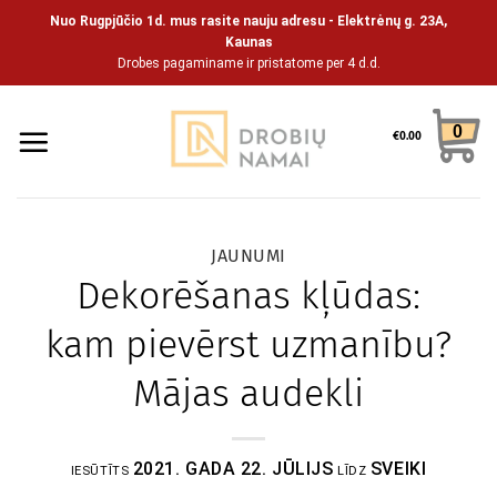
Pāriet
Nuo Rugpjūčio 1d. mus rasite nauju adresu - Elektrėnų g. 23A,
uz
Kaunas
Drobes pagaminame ir pristatome per 4 d.d.
saturu
0
€
0.00
JAUNUMI
Dekorēšanas kļūdas:
kam pievērst uzmanību?
Mājas audekli
2021. GADA 22. JŪLIJS
SVEIKI
IESŪTĪTS
LĪDZ