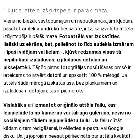
1 kļūda: attēla izšķirtspēja ir pārāk maza.
Viena no biežāk sastopamajām un nepatīkamākajām kļūdām,
pasūtot
audekla apdruku
tiešsaistē, ir tā, ka izvēlētā attēla
izšķirtspēja ir pārāk maza.
Fotoattēls var izskatīties
lieliski uz ekrāna, bet, palielinot to līdz audekla izmēram
- īpaši vidējam vai lielam -, kļūst redzamas visas tā
nepilnības: izplūdušas, izplūdušas detaļas un
pikseļattēli.
Tāpēc pirms fotogrāfijas nosūtīšanas presē ir
ieteicams to atvērt datorā un apskatīt 100 % mērogā. Ja
attēls šādā mērogā izskatās ass, bez plankumiem un
izplūdušām detaļām, tas ir piemērots.
Vislabāk
ir arī
izmantot oriģinālo attēla failu, kas
lejupielādēts no kameras vai tālruņa galerijas, nevis no
sociālajiem tīkliem lejupielādētu failu
. Ja failu sūtāt
kādam citam rediģēšanai, izvēlieties e-pastu vai Google
disku. Un, ja joprojām neesat pārliecināts par attēla kvalitāti,