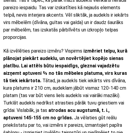
sienas. Tas ir tāpēc, ka pārāk mazs audekls vienkārši nerada
pareizo iespaidu. Tas var izskatīties kā nejaušs elements
telpā, nevis interjera akcents. Vēl sliktāk, ja audekls ir iekārts
virs mēbelēm (dīvāna, gultas vai galda) un ir daudz šaurāks
par mēbelēm, tas izskatās pārblīvēts un izkropļo telpas
proporcijas.
Kā izvēlēties pareizo izmēru? Vispirms
izmēriet telpu, kurā
plānojat piekārt audeklu, un novērtējiet kopējo sienas
platību. Lai attēls būtu iespaidīgs, gleznai vajadzētu
aizņemt aptuveni ⅔ no tās mēbeles platuma, virs kuras
tā tiek iekārtota.
Tātad, ja audekls tiek iekārts virs dīvāna,
kura platums ir 210 cm, audeklam jābūt vismaz 120-140 cm
platam (tas var būt viens liels audekls vai vairāki mazāki).
Turklāt audekls nedrīkst atrasties pārāk tuvu griestiem vai
grīdai. Vislabāk, ja tas
atrodas acu augstumā, t. i.,
aptuveni 145-155 cm no grīdas.
Ja vēlaties gūt reālu
priekšstatu par to, vai izmērs ir pareizs, izmantojiet papīra
šablonu - izgrieziet izvēlētu taisnstūri un pielīmējiet to pie