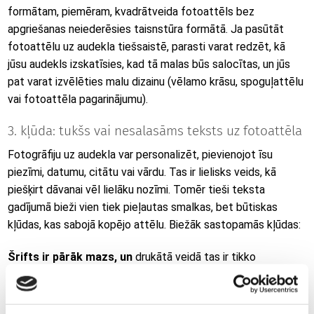
formātam, piemēram, kvadrātveida fotoattēls bez
apgriešanas neiederēsies taisnstūra formātā. Ja pasūtāt
fotoattēlu uz audekla tiešsaistē, parasti varat redzēt, kā
jūsu audekls izskatīsies, kad tā malas būs salocītas, un jūs
pat varat izvēlēties malu dizainu (vēlamo krāsu, spoguļattēlu
vai fotoattēla pagarinājumu).
3. kļūda: tukšs vai nesalasāms teksts uz fotoattēla
Fotogrāfiju uz audekla var personalizēt, pievienojot īsu
piezīmi, datumu, citātu vai vārdu. Tas ir lielisks veids, kā
piešķirt dāvanai vēl lielāku nozīmi. Tomēr tieši teksta
gadījumā bieži vien tiek pieļautas smalkas, bet būtiskas
kļūdas, kas sabojā kopējo attēlu. Biežāk sastopamās kļūdas:
Šrifts ir pārāk mazs, un
drukātā veidā tas ir tikko
salasāms, īpaši, ja uz to raugās no attāluma.
Slikts kontrasts
- gaišs teksts uz gaiša fona vai tumšs