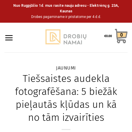
Pāriet
Nuo Rugpjūčio 1d. mus rasite nauju adresu - Elektrėnų g. 23A,
uz
Kaunas
Drobes pagaminame ir pristatome per 4 d.d.
saturu
0
€
0.00
JAUNUMI
Tiešsaistes audekla
fotografēšana: 5 biežāk
pieļautās kļūdas un kā
no tām izvairīties