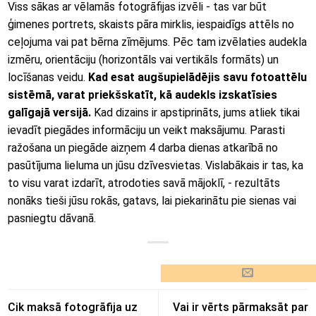
Viss sākas ar vēlamās fotogrāfijas izvēli - tas var būt
ģimenes portrets, skaists pāra mirklis, iespaidīgs attēls no
ceļojuma vai pat bērna zīmējums. Pēc tam izvēlaties audekla
izmēru, orientāciju (horizontāls vai vertikāls formāts) un
locīšanas veidu.
Kad esat augšupielādējis savu fotoattēlu
sistēmā, varat priekšskatīt, kā audekls izskatīsies
galīgajā versijā.
Kad dizains ir apstiprināts, jums atliek tikai
ievadīt piegādes informāciju un veikt maksājumu. Parasti
ražošana un piegāde aizņem 4 darba dienas atkarībā no
pasūtījuma lieluma un jūsu dzīvesvietas. Vislabākais ir tas, ka
to visu varat izdarīt, atrodoties savā mājoklī, - rezultāts
nonāks tieši jūsu rokās, gatavs, lai piekarinātu pie sienas vai
pasniegtu dāvanā.
Cik maksā fotogrāfija uz
Vai ir vērts pārmaksāt par