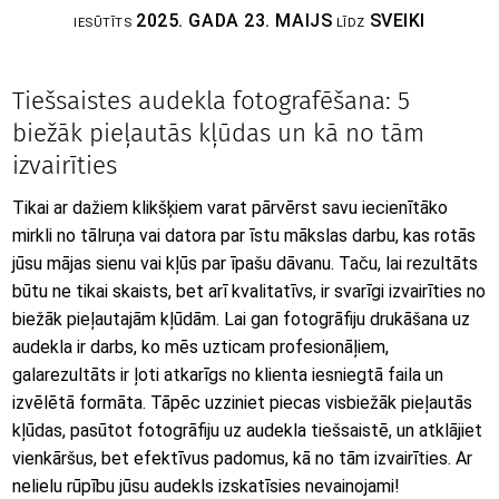
2025. GADA 23. MAIJS
SVEIKI
IESŪTĪTS
LĪDZ
Tiešsaistes audekla fotografēšana: 5
biežāk pieļautās kļūdas un kā no tām
izvairīties
Tikai ar dažiem klikšķiem varat pārvērst savu iecienītāko
mirkli no tālruņa vai datora par īstu mākslas darbu, kas rotās
jūsu mājas sienu vai kļūs par īpašu dāvanu. Taču, lai rezultāts
būtu ne tikai skaists, bet arī kvalitatīvs, ir svarīgi izvairīties no
biežāk pieļautajām kļūdām. Lai gan fotogrāfiju drukāšana uz
audekla ir darbs, ko mēs uzticam profesionāļiem,
galarezultāts ir ļoti atkarīgs no klienta iesniegtā faila un
izvēlētā formāta. Tāpēc uzziniet piecas visbiežāk pieļautās
kļūdas, pasūtot fotogrāfiju uz audekla tiešsaistē, un atklājiet
vienkāršus, bet efektīvus padomus, kā no tām izvairīties. Ar
nelielu rūpību jūsu audekls izskatīsies nevainojami!