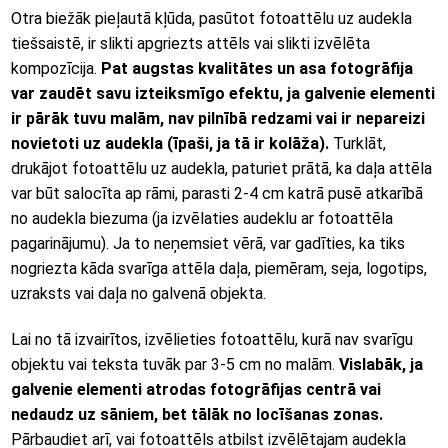
Otra biežāk pieļautā kļūda, pasūtot fotoattēlu uz audekla
tiešsaistē, ir slikti apgriezts attēls vai slikti izvēlēta
kompozīcija.
Pat augstas kvalitātes un asa fotogrāfija
var zaudēt savu izteiksmīgo efektu, ja galvenie elementi
ir pārāk tuvu malām, nav pilnībā redzami vai ir nepareizi
novietoti uz audekla (īpaši, ja tā ir kolāža).
Turklāt,
drukājot fotoattēlu uz audekla, paturiet prātā, ka daļa attēla
var būt salocīta ap rāmi, parasti 2-4 cm katrā pusē atkarībā
no audekla biezuma (ja izvēlaties audeklu ar fotoattēla
pagarinājumu). Ja to neņemsiet vērā, var gadīties, ka tiks
nogriezta kāda svarīga attēla daļa, piemēram, seja, logotips,
uzraksts vai daļa no galvenā objekta.
Lai no tā izvairītos, izvēlieties fotoattēlu, kurā nav svarīgu
objektu vai teksta tuvāk par 3-5 cm no malām.
Vislabāk, ja
galvenie elementi atrodas fotogrāfijas centrā vai
nedaudz uz sāniem, bet tālāk no locīšanas zonas.
Pārbaudiet arī, vai fotoattēls atbilst izvēlētajam audekla