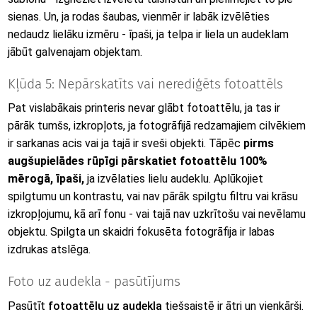
sienas. Un, ja rodas šaubas, vienmēr ir labāk izvēlēties
nedaudz lielāku izmēru - īpaši, ja telpa ir liela un audeklam
jābūt galvenajam objektam.
Kļūda 5: Nepārskatīts vai nerediģēts fotoattēls
Pat vislabākais printeris nevar glābt fotoattēlu, ja tas ir
pārāk tumšs, izkropļots, ja fotogrāfijā redzamajiem cilvēkiem
ir sarkanas acis vai ja tajā ir sveši objekti. Tāpēc
pirms
augšupielādes rūpīgi pārskatiet fotoattēlu 100%
mērogā, īpaši,
ja izvēlaties lielu audeklu. Aplūkojiet
spilgtumu un kontrastu, vai nav pārāk spilgtu filtru vai krāsu
izkropļojumu, kā arī fonu - vai tajā nav uzkrītošu vai nevēlamu
objektu. Spilgta un skaidri fokusēta fotogrāfija ir labas
izdrukas atslēga.
Foto uz audekla - pasūtījums
Pasūtīt
fotoattēlu uz audekla
tiešsaistē ir ātri un vienkārši.