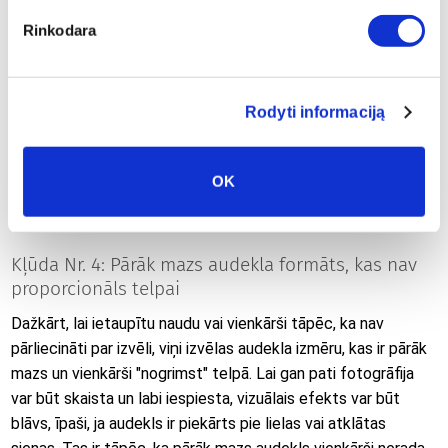
nepieciešams, izmantojiet fona ēnu vai gaismas bloku, lai
tekstu nošķirtu no attēla.
Rinkodara
Izvēlieties pareizo vietu teksta ievietošanai.
Tekstam
jāatrodas vismaz 3-4 cm attālumā no audekla malām, lai tas
Rodyti informaciją
nenonāktu uz locījuma.
Izmantojiet vienu vai divus savstarpēji saskaņotus
OK
fontus.
Izvēlieties stilu, kas atbilst fotoattēla noskaņai -
minimālisma, elegances, rotaļīguma vai klasikas.
Kļūda Nr. 4: Pārāk mazs audekla formāts, kas nav
proporcionāls telpai
Dažkārt, lai ietaupītu naudu vai vienkārši tāpēc, ka nav
pārliecināti par izvēli, viņi izvēlas audekla izmēru, kas ir pārāk
mazs un vienkārši "nogrimst" telpā. Lai gan pati fotogrāfija
var būt skaista un labi iespiesta, vizuālais efekts var būt
blāvs, īpaši, ja audekls ir piekārts pie lielas vai atklātas