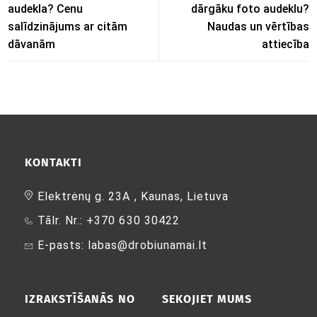
audekla? Cenu
dārgāku foto audeklu?
salīdzinājums ar citām
Naudas un vērtības
dāvanām
attiecība
KONTAKTI
Elektrėnų g. 23A , Kaunas, Lietuva
Tālr. Nr.: +370 630 30422
E-pasts: labas@drobiunamai.lt
IZRAKSTĪŠANĀS NO
SEKOJIET MUMS