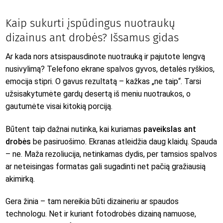
Kaip sukurti įspūdingus nuotraukų
dizainus ant drobės? Išsamus gidas
Ar kada nors atsispausdinote nuotrauką ir pajutote lengvą
nusivylimą? Telefono ekrane spalvos gyvos, detalės ryškios,
emocija stipri. O gavus rezultatą – kažkas „ne taip“. Tarsi
užsisakytumėte gardų desertą iš meniu nuotraukos, o
gautumėte visai kitokią porciją.
Būtent taip dažnai nutinka, kai kuriamas
paveikslas ant
drobės
be pasiruošimo. Ekranas atleidžia daug klaidų. Spauda
– ne. Maža rezoliucija, netinkamas dydis, per tamsios spalvos
ar neteisingas formatas gali sugadinti net pačią gražiausią
akimirką.
Gera žinia – tam nereikia būti dizaineriu ar spaudos
technologu. Net ir kuriant fotodrobės dizainą namuose,