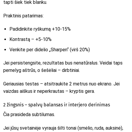
tapti šiek tiek blanku.
Praktinis patarimas:
Padidinkite ryškumą +10-15%
Kontrastą – +5-10%
Venkite per didelio „Sharpen“ (virš 20%)
Jei persistengsite, rezultatas bus nenatūralus. Veidai taps
pernelyg aštrūs, o šešėliai – dirbtiniai.
Geriausias testas – atsitraukite 2 metrus nuo ekrano. Jei
vaizdas aiškus ir neperkrautas – kryptis gera.
2 žingsnis – spalvų balansas ir interjero derinimas
Čia prasideda subtilumas.
Jei jūsų svetainėje vyrauja šilti tonai (smėlio, ruda, auksinė),