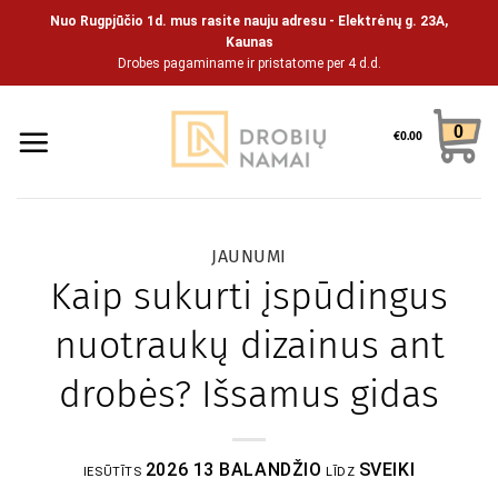
Pāriet
Nuo Rugpjūčio 1d. mus rasite nauju adresu - Elektrėnų g. 23A,
uz
Kaunas
Drobes pagaminame ir pristatome per 4 d.d.
saturu
0
€
0.00
JAUNUMI
Kaip sukurti įspūdingus
nuotraukų dizainus ant
drobės? Išsamus gidas
2026 13 BALANDŽIO
SVEIKI
IESŪTĪTS
LĪDZ