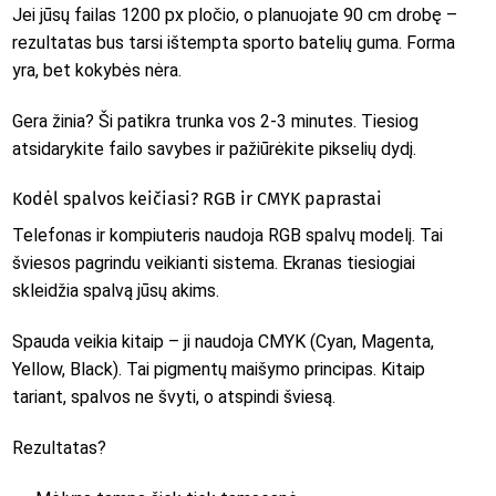
Jei jūsų failas 1200 px pločio, o planuojate 90 cm drobę –
rezultatas bus tarsi ištempta sporto batelių guma. Forma
yra, bet kokybės nėra.
Gera žinia? Ši patikra trunka vos 2-3 minutes. Tiesiog
atsidarykite failo savybes ir pažiūrėkite pikselių dydį.
Kodėl spalvos keičiasi? RGB ir CMYK paprastai
Telefonas ir kompiuteris naudoja RGB spalvų modelį. Tai
šviesos pagrindu veikianti sistema. Ekranas tiesiogiai
skleidžia spalvą jūsų akims.
Spauda veikia kitaip – ji naudoja CMYK (Cyan, Magenta,
Yellow, Black). Tai pigmentų maišymo principas. Kitaip
tariant, spalvos ne švyti, o atspindi šviesą.
Rezultatas?