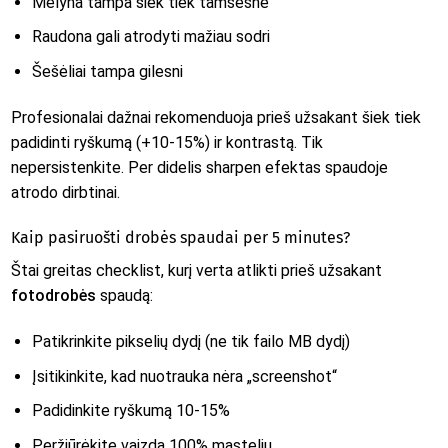
Mėlyna tampa šiek tiek tamsesnė
Raudona gali atrodyti mažiau sodri
Šešėliai tampa gilesni
Profesionalai dažnai rekomenduoja prieš užsakant šiek tiek
padidinti ryškumą (+10-15%) ir kontrastą. Tik
nepersistenkite. Per didelis sharpen efektas spaudoje
atrodo dirbtinai.
Kaip pasiruošti drobės spaudai per 5 minutes?
Štai greitas checklist, kurį verta atlikti prieš užsakant
fotodrobės
spaudą:
Patikrinkite pikselių dydį (ne tik failo MB dydį)
Įsitikinkite, kad nuotrauka nėra „screenshot“
Padidinkite ryškumą 10-15%
Peržiūrėkite vaizdą 100% masteliu