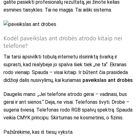
galite pasiekti profesionalų rezultatą, jei žinote kelias
esmines taisykles. Tai ne magija. Tai aiški sistema.
Kodėl paveikslas ant drobės atrodo kitaip nei
telefone?
Tai tarsi apsivilkti tobulą internetu išsirinktą švarką ir
suprasti, kad realybėje jo spalva šiek tiek „ne ta“. Ekranas
rodo vienaip. Spauda – visai kitaip. Ir būtent čia prasideda
didžioji dalis nusivylimų, kai kuriamas
paveikslas ant drobės
.
Daugelis mano: „Jei telefone atrodo gerai – vadinasi, bus
gerai ir ant sienos.“ Deja, ne visai. Telefonas švyti. Drobė –
sugeria šviesą. Telefonas rodo RGB spalvų spektrą. Spauda
veikia CMYK principu. Skirtumas ne kosmetinis, o fizinis.
Pažiūrėkime, kas iš tiesų vyksta.