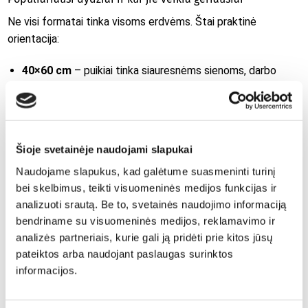
Ne visi formatai tinka visoms erdvėms. Štai praktinė
orientacija:
40×60 cm
– puikiai tinka siauresnėms sienoms, darbo
kampui ar miegamajam.
60×90 cm
– universaliausias variantas virš komodos ar 2
vietų sofos.
Šioje svetainėje naudojami slapukai
100×150 cm
– ryškus akcentas virš 3 vietų sofos ar
lovos.
Naudojame slapukus, kad galėtume suasmeninti turinį
bei skelbimus, teikti visuomeninės medijos funkcijas ir
Auksinė taisyklė: paveikslo plotis turėtų sudaryti apie 60-
analizuoti srautą. Be to, svetainės naudojimo informaciją
75% baldo pločio. Jei sofa 200 cm, idealus paveikslo plotis
bendriname su visuomeninės medijos, reklamavimo ir
būtų 120-150 cm.
analizės partneriais, kurie gali ją pridėti prie kitos jūsų
pateiktos arba naudojant paslaugas surinktos
Jei planuojate didelio formato spaudą virš 120 cm,
informacijos.
įsitikinkite, kad failas atitinka rezoliucijos reikalavimus.
Priešingu atveju net gražiausia nuotrauka taps neryški.