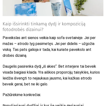
Kaip išsirinkti tinkamą dydį ir kompoziciją
fotodrobės dizainui?
Paveikslas ant sienos veikia kaip sofa svetainėje. Jei per
mažas – atrodo lyg pasimetęs. Jei per didelis – užgožia
viską. Tas pats galioja ir tada, kai kuriate paveikslo ant
drobės dizainą.
Daugelis pasirenka dydį „iš akies“. Bet interjere tai beveik
visada baigiasi klaida. Yra aiškios proporcijų taisyklės, kurios
leidžia išvengti to nejaukaus jausmo, kai kažkas atrodo
beveik gerai, bet ne iki galo.
Pažiūrėkime konkrečiai.
Populiariausi dydžiai ir kur jie veikia geriausiai