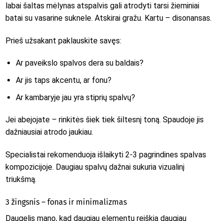
labai šaltas mėlynas atspalvis gali atrodyti tarsi žieminiai
batai su vasarine suknele. Atskirai gražu. Kartu – disonansas.
Prieš užsakant paklauskite savęs:
Ar paveikslo spalvos dera su baldais?
Ar jis taps akcentu, ar fonu?
Ar kambaryje jau yra stiprių spalvų?
Jei abejojate – rinkitės šiek tiek šiltesnį toną. Spaudoje jis
dažniausiai atrodo jaukiau.
Specialistai rekomenduoja išlaikyti 2-3 pagrindines spalvas
kompozicijoje. Daugiau spalvų dažnai sukuria vizualinį
triukšmą.
3 žingsnis – fonas ir minimalizmas
Daugelis mano, kad daugiau elementų reiškia daugiau