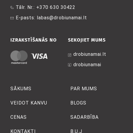
Tālr. Nr.: +370 630 30422
E-pasts: labas@drobiunamai.lt
IZRAKSTĪŠANĀS NO
SEKOJIET MUMS
drobiunamai.lt
drobiunamai
SĀKUMS
PAR MUMS
VEIDOT KANVU
BLOGS
CENAS
SADARBĪBA
KONTAKTI
B.U.J