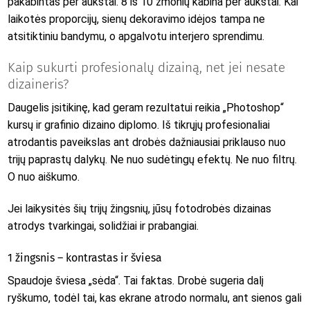
pakabintas per aukštai. 8 iš 10 žmonių kabina per aukštai. Kai
laikotės proporcijų, sienų dekoravimo idėjos tampa ne
atsitiktiniu bandymu, o apgalvotu interjero sprendimu.
Kaip sukurti profesionalų dizainą, net jei nesate
dizaineris?
Daugelis įsitikinę, kad geram rezultatui reikia „Photoshop“
kursų ir grafinio dizaino diplomo. Iš tikrųjų profesionaliai
atrodantis paveikslas ant drobės dažniausiai priklauso nuo
trijų paprastų dalykų. Ne nuo sudėtingų efektų. Ne nuo filtrų.
O nuo aiškumo.
Jei laikysitės šių trijų žingsnių, jūsų fotodrobės dizainas
atrodys tvarkingai, solidžiai ir prabangiai.
1 žingsnis – kontrastas ir šviesa
Spaudoje šviesa „sėda“. Tai faktas. Drobė sugeria dalį
ryškumo, todėl tai, kas ekrane atrodo normalu, ant sienos gali