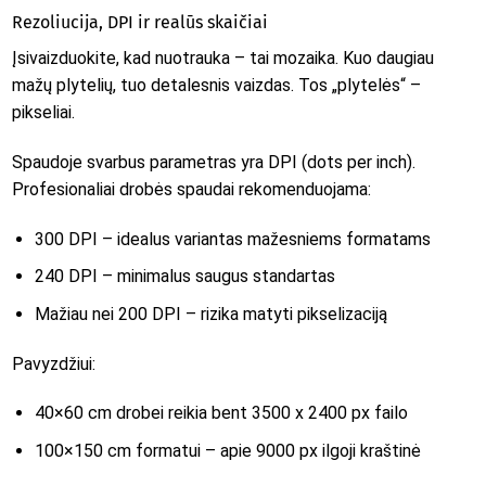
Rezoliucija, DPI ir realūs skaičiai
Įsivaizduokite, kad nuotrauka – tai mozaika. Kuo daugiau
mažų plytelių, tuo detalesnis vaizdas. Tos „plytelės“ –
pikseliai.
Spaudoje svarbus parametras yra DPI (dots per inch).
Profesionaliai drobės spaudai rekomenduojama:
300 DPI – idealus variantas mažesniems formatams
240 DPI – minimalus saugus standartas
Mažiau nei 200 DPI – rizika matyti pikselizaciją
Pavyzdžiui:
40×60 cm drobei reikia bent 3500 x 2400 px failo
100×150 cm formatui – apie 9000 px ilgoji kraštinė