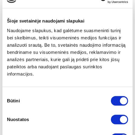
Šioje svetainėje naudojami slapukai
Naudojame slapukus, kad galėtume suasmeninti turinį
bei skelbimus, teikti visuomeninės medijos funkcijas ir
analizuoti srautą. Be to, svetainės naudojimo informaciją
bendriname su visuomeninės medijos, reklamavimo ir
analizės partneriais, kurie gali ją pridėti prie kitos jūsų
pateiktos arba naudojant paslaugas surinktos
informacijos.
Sutikimo
Būtini
pasirinkimas
Papildomas
įrėminimas
Nuostatos
Siūlome drobę, aptrauktą ant porėmio,