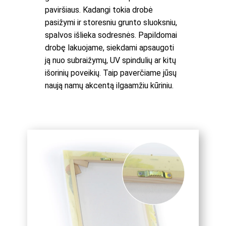
paviršiaus. Kadangi tokia drobė
pasižymi ir storesniu grunto sluoksniu,
spalvos išlieka sodresnės. Papildomai
drobę lakuojame, siekdami apsaugoti
ją nuo subraižymų, UV spindulių ar kitų
išorinių poveikių. Taip paverčiame jūsų
naują namų akcentą ilgaamžiu kūriniu.