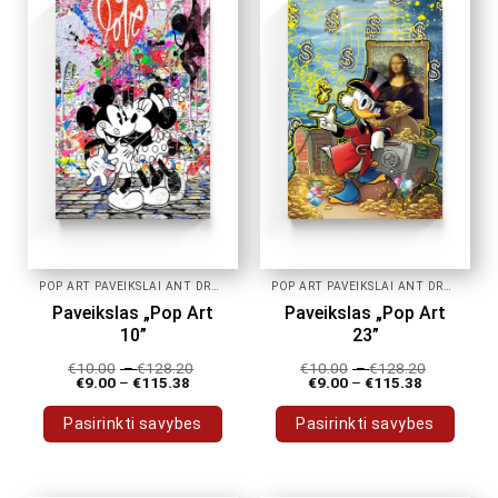
POP ART PAVEIKSLAI ANT DROBĖS
POP ART PAVEIKSLAI ANT DROBĖS
Paveikslas „Pop Art
Paveikslas „Pop Art
10”
23”
€
10.00
–
€
128.20
€
10.00
–
€
128.20
€
9.00
–
€
115.38
€
9.00
–
€
115.38
Pasirinkti savybes
Pasirinkti savybes
This
This
product
product