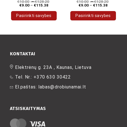
€
10.00
–
€
128.20
€
10.00
–
€
128.20
€
9.00
–
€
115.38
€
9.00
–
€
115.38
Pasirinkti savybes
Pasirinkti savybes
This
This
product
product
has
has
multiple
multiple
variants.
variants.
The
The
KONTAKTAI
options
options
may
may
Elektrėnų g. 23A , Kaunas, Lietuva
be
be
Tel. Nr.: +370 630 30422
chosen
chosen
on
on
El.paštas: labas@drobiunamai.lt
the
the
product
product
page
page
ATSISKAITYMAS