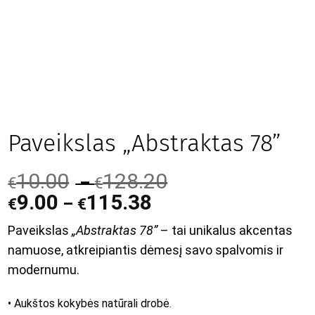
Paveikslas „Abstraktas 78”
10.00
128.20
–
€
€
9.00
115.38
–
€
€
Paveikslas
„Abstraktas 78”
– tai unikalus akcentas
namuose, atkreipiantis dėmesį savo spalvomis ir
modernumu.
• Aukštos kokybės natūrali drobė.