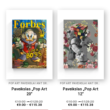
product
product
has
has
multiple
multiple
variants.
variants.
The
The
options
options
may
may
be
be
chosen
chosen
on
on
the
the
product
product
page
page
POP ART PAVEIKSLAI ANT DROBĖS
POP ART PAVEIKSLAI ANT DROBĖS
Paveikslas „Pop Art
Paveikslas „Pop Art
20”
12”
€
10.00
–
€
128.20
€
10.00
–
€
128.20
€
9.00
–
€
115.38
€
9.00
–
€
115.38