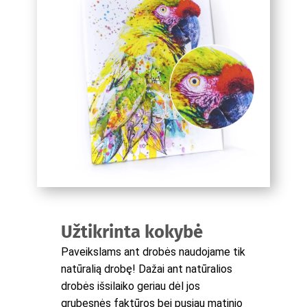
Užtikrinta kokybė
Paveikslams ant drobės naudojame tik
natūralią drobę! Dažai ant natūralios
drobės išsilaiko geriau dėl jos
grubesnės faktūros bei pusiau matinio