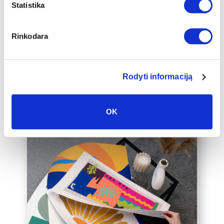
papildomai įrėminti į baltą, juodą arba
Statistika
auksinį 2cm pločio rėmelį, kuris drobę
pavers dar prabangesniu namų
Rinkodara
interjero akcentu.
Taip pat galime įrėminti į rėmelius
Jūsų jau turimą drobę, susisiekite su
mumis el. paštu labas@drobiunamai.lt
Rodyti informaciją
OK