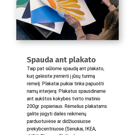
Spauda ant plakato
Taip pat siūlome spaudą ant plakato,
kurį galėsite įrėminti į jūsų turimą
rėmelį. Plakatai puikiai tinka papuošti
namų interjerą. Plakatus spausdiname
ant aukštos kokybės tvirto matinio
200gr. popieriaus. Rėmelius plakatams
galite įsigyti dailės reikmenų
parduotuvėse ar didžiuosiuose
prekybcentriuose (Senukai, IKEA,