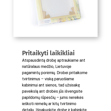
Pritaikyti laikikliai
Atspausdintą drobę aptraukiame ant
natūralaus medžio, Lietuvoje
pagamintų porėmių. Drobei pritaikome
tvirtinimus – viską paruošiame
kabinimui ant sienos, tad užsisakę
paveikslą ant drobės jūs išvengsite
papildomų rūpesčių – jums nereikės
ieškoti rėmelių ar kitų tvirtinimo
detalių. Išpakuokite drobę ir kabinkite