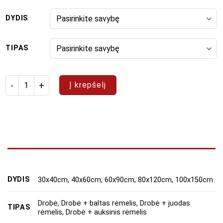
DYDIS
TIPAS
produkto kiekis: Paveikslų rinkinys "Magiškos gėlės"
Į krepšelį
DYDIS
30x40cm, 40x60cm, 60x90cm, 80x120cm, 100x150cm
Drobė, Drobė + baltas rėmelis, Drobė + juodas
TIPAS
rėmelis, Drobė + auksinis rėmelis