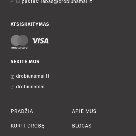
El.paštas: labas@drobiunamai.lt
the
the
product
product
page
page
ATSISKAITYMAS
SEKITE MUS
drobiunamai.lt
drobiunamai
PRADŽIA
APIE MUS
KURTI DROBĘ
BLOGAS