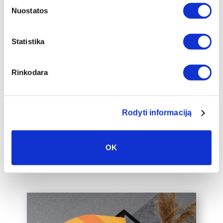
Nuostatos
Papildomas
Statistika
įrėminimas
Siūlome drobę, aptrauktą ant porėmio,
Rinkodara
papildomai įrėminti į baltą, juodą arba
auksinį 2cm pločio rėmelį, kuris drobę
pavers dar prabangesniu namų
interjero akcentu.
Rodyti informaciją
Taip pat galime įrėminti į rėmelius
Jūsų jau turimą drobę, susisiekite su
OK
mumis el. paštu labas@drobiunamai.lt