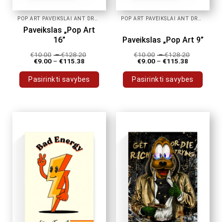
POP ART PAVEIKSLAI ANT DROBĖS
POP ART PAVEIKSLAI ANT DROBĖS
Paveikslas „Pop Art
16”
Paveikslas „Pop Art 9”
€
10.00
–
€
128.20
€
10.00
–
€
128.20
€
9.00
–
€
115.38
€
9.00
–
€
115.38
Pasirinkti savybes
Pasirinkti savybes
This
This
product
product
has
has
multiple
multiple
variants.
variants.
The
The
options
options
may
may
be
be
chosen
chosen
on
on
the
the
product
product