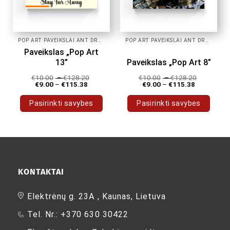
page
page
POP ART PAVEIKSLAI ANT DROBĖS
POP ART PAVEIKSLAI ANT DROBĖS
Paveikslas „Pop Art
13”
Paveikslas „Pop Art 8”
€
10.00
–
€
128.20
€
10.00
–
€
128.20
€
9.00
–
€
115.38
€
9.00
–
€
115.38
Pasirinkti savybes
Pasirinkti savybes
This
This
product
product
has
has
multiple
multiple
variants.
variants.
The
The
KONTAKTAI
options
options
may
may
Elektrėnų g. 23A , Kaunas, Lietuva
be
be
Tel. Nr.: +370 630 30422
chosen
chosen
on
on