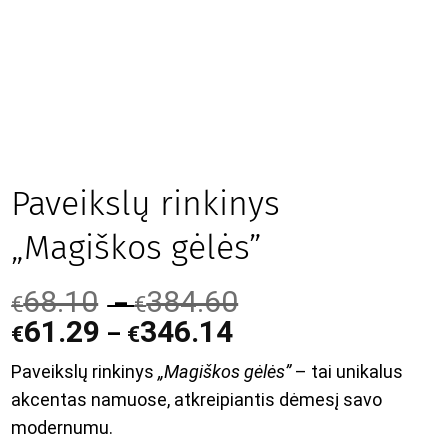
Paveikslų rinkinys
„Magiškos gėlės”
68.10
384.60
–
€
€
61.29
346.14
–
€
€
Paveikslų rinkinys
„Magiškos gėlės”
– tai unikalus
akcentas namuose, atkreipiantis dėmesį savo
modernumu.