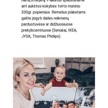
namų interjerą. Plakatus spausdiname
ant aukštos kokybės tvirto matinio
200gr. popieriaus. Rėmelius plakatams
galite įsigyti dailės reikmenų
parduotuvėse ar didžiuosiuose
prekybcentriuose (Senukai, IKEA,
JYSK, Thomas Phillips).