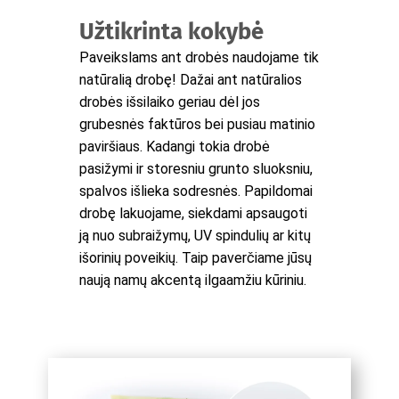
Užtikrinta kokybė
Paveikslams ant drobės naudojame tik
natūralią drobę! Dažai ant natūralios
drobės išsilaiko geriau dėl jos
grubesnės faktūros bei pusiau matinio
paviršiaus. Kadangi tokia drobė
pasižymi ir storesniu grunto sluoksniu,
spalvos išlieka sodresnės. Papildomai
drobę lakuojame, siekdami apsaugoti
ją nuo subraižymų, UV spindulių ar kitų
išorinių poveikių. Taip paverčiame jūsų
naują namų akcentą ilgaamžiu kūriniu.