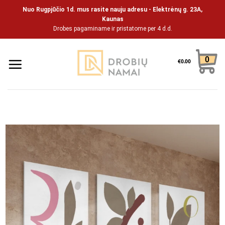
Skip
Nuo Rugpjūčio 1d. mus rasite nauju adresu - Elektrėnų g. 23A,
to
Kaunas
Drobes pagaminame ir pristatome per 4 d.d.
content
0
€
0.00