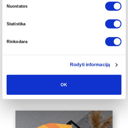
Nuostatos
Papildomas
Statistika
įrėminimas
Siūlome drobę, aptrauktą ant porėmio,
Rinkodara
papildomai įrėminti į baltą, juodą arba
auksinį 2cm pločio rėmelį, kuris drobę
pavers dar prabangesniu namų
interjero akcentu.
Rodyti informaciją
Taip pat galime įrėminti į rėmelius
Jūsų jau turimą drobę, susisiekite su
OK
mumis el. paštu labas@drobiunamai.lt