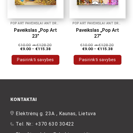
page
page
POP ART PAVEIKSLAI ANT DROBĖS
POP ART PAVEIKSLAI ANT DROBĖS
Paveikslas „Pop Art
Paveikslas „Pop Art
23”
27”
€
10.00
–
€
128.20
€
10.00
–
€
128.20
€
9.00
–
€
115.38
€
9.00
–
€
115.38
Pasirinkti savybes
Pasirinkti savybes
This
This
product
product
has
has
multiple
multiple
variants.
variants.
The
The
KONTAKTAI
options
options
may
may
Elektrėnų g. 23A , Kaunas, Lietuva
be
be
Tel. Nr.: +370 630 30422
chosen
chosen
on
on