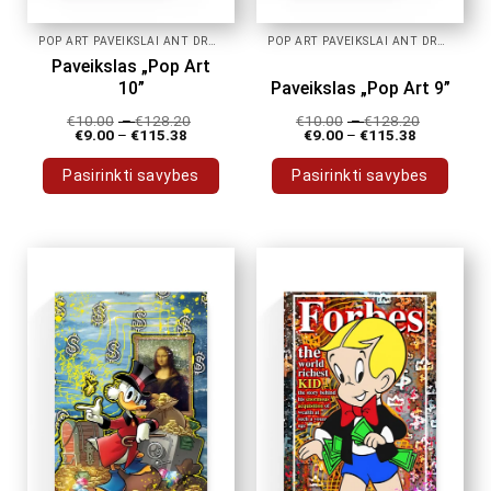
POP ART PAVEIKSLAI ANT DROBĖS
POP ART PAVEIKSLAI ANT DROBĖS
Paveikslas „Pop Art
10”
Paveikslas „Pop Art 9”
€
10.00
–
€
128.20
€
10.00
–
€
128.20
€
9.00
–
€
115.38
€
9.00
–
€
115.38
Pasirinkti savybes
Pasirinkti savybes
This
This
product
product
has
has
multiple
multiple
variants.
variants.
The
The
options
options
may
may
be
be
chosen
chosen
on
on
the
the
product
product