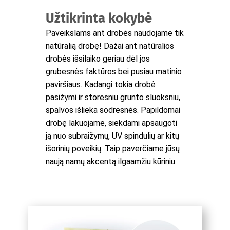
Užtikrinta kokybė
Paveikslams ant drobės naudojame tik
natūralią drobę! Dažai ant natūralios
drobės išsilaiko geriau dėl jos
grubesnės faktūros bei pusiau matinio
paviršiaus. Kadangi tokia drobė
pasižymi ir storesniu grunto sluoksniu,
spalvos išlieka sodresnės. Papildomai
drobę lakuojame, siekdami apsaugoti
ją nuo subraižymų, UV spindulių ar kitų
išorinių poveikių. Taip paverčiame jūsų
naują namų akcentą ilgaamžiu kūriniu.