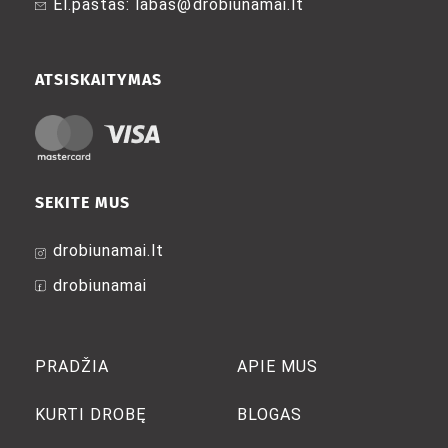
El.paštas: labas@drobiunamai.lt
the
the
product
product
page
page
ATSISKAITYMAS
SEKITE MUS
drobiunamai.lt
drobiunamai
PRADŽIA
APIE MUS
KURTI DROBĘ
BLOGAS