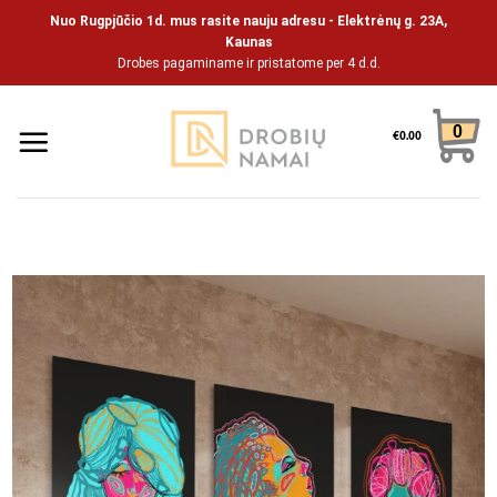
Skip
Nuo Rugpjūčio 1d. mus rasite nauju adresu - Elektrėnų g. 23A,
to
Kaunas
Drobes pagaminame ir pristatome per 4 d.d.
content
0
€
0.00