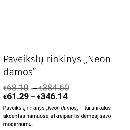
Paveikslų rinkinys „Neon
damos”
68.10
384.60
–
€
€
61.29
346.14
–
€
€
Paveikslų rinkinys
„
Neon damos
„
– tai unikalus
akcentas namuose, atkreipiantis dėmesį savo
modernumu.