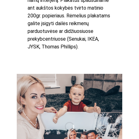
namų interjerą. Plakatus spausdiname
ant aukštos kokybės tvirto matinio
200gr. popieriaus. Rėmelius plakatams
galite įsigyti dailės reikmenų
parduotuvėse ar didžiuosiuose
prekybcentriuose (Senukai, IKEA,
JYSK, Thomas Phillips).