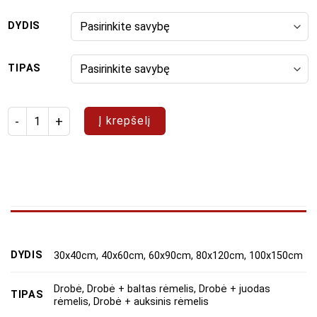
DYDIS
TIPAS
produkto kiekis: Paveikslų rinkinys "Neon damos"
Į krepšelį
DYDIS
30x40cm, 40x60cm, 60x90cm, 80x120cm, 100x150cm
Drobė, Drobė + baltas rėmelis, Drobė + juodas
TIPAS
rėmelis, Drobė + auksinis rėmelis