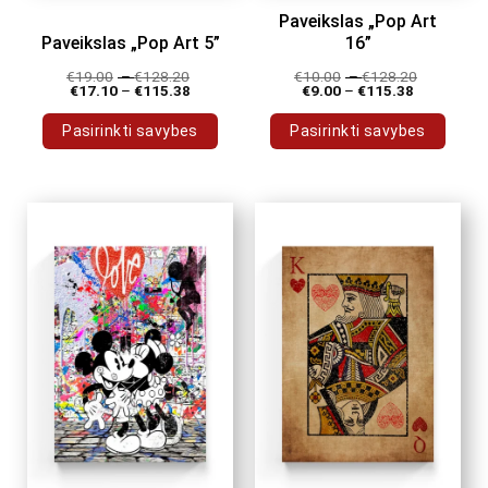
Paveikslas „Pop Art
Paveikslas „Pop Art 5”
16”
€
19.00
–
€
128.20
€
10.00
–
€
128.20
€
17.10
–
€
115.38
€
9.00
–
€
115.38
Pasirinkti savybes
Pasirinkti savybes
This
This
product
product
has
has
multiple
multiple
variants.
variants.
The
The
options
options
may
may
be
be
chosen
chosen
on
on
the
the
product
product
page
page