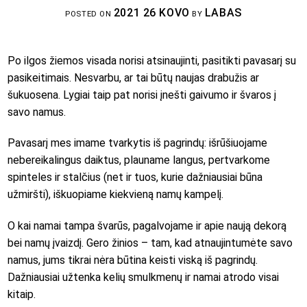
2021 26 KOVO
LABAS
POSTED ON
BY
Po ilgos žiemos visada norisi atsinaujinti, pasitikti pavasarį su
pasikeitimais. Nesvarbu, ar tai būtų naujas drabužis ar
šukuosena. Lygiai taip pat norisi įnešti gaivumo ir švaros į
savo namus.
Pavasarį mes imame tvarkytis iš pagrindų: išrūšiuojame
nebereikalingus daiktus, plauname langus, pertvarkome
spinteles ir stalčius (net ir tuos, kurie dažniausiai būna
užmiršti), iškuopiame kiekvieną namų kampelį.
O kai namai tampa švarūs, pagalvojame ir apie naują dekorą
bei namų įvaizdį. Gero žinios – tam, kad atnaujintumėte savo
namus, jums tikrai nėra būtina keisti viską iš pagrindų.
Dažniausiai užtenka kelių smulkmenų ir namai atrodo visai
kitaip.