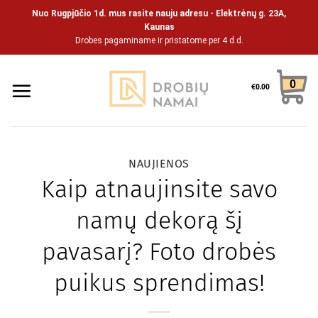
Skip
Nuo Rugpjūčio 1d. mus rasite nauju adresu - Elektrėnų g. 23A,
to
Kaunas
Drobes pagaminame ir pristatome per 4 d.d.
content
0
€
0.00
NAUJIENOS
Kaip atnaujinsite savo
namų dekorą šį
pavasarį? Foto drobės
puikus sprendimas!