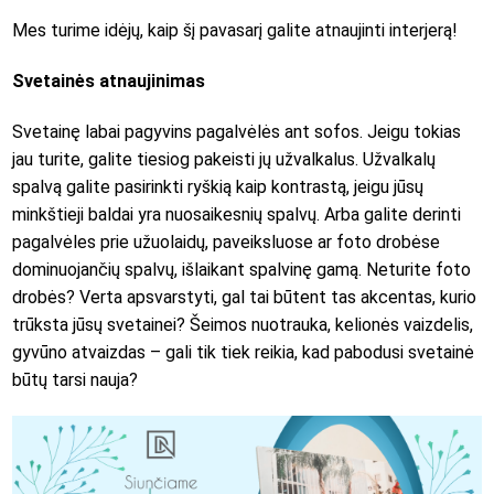
Mes turime idėjų, kaip šį pavasarį galite atnaujinti interjerą!
Svetainės atnaujinimas
Svetainę labai pagyvins pagalvėlės ant sofos. Jeigu tokias
jau turite, galite tiesiog pakeisti jų užvalkalus. Užvalkalų
spalvą galite pasirinkti ryškią kaip kontrastą, jeigu jūsų
minkštieji baldai yra nuosaikesnių spalvų. Arba galite derinti
pagalvėles prie užuolaidų, paveiksluose ar foto drobėse
dominuojančių spalvų, išlaikant spalvinę gamą. Neturite foto
drobės? Verta apsvarstyti, gal tai būtent tas akcentas, kurio
trūksta jūsų svetainei? Šeimos nuotrauka, kelionės vaizdelis,
gyvūno atvaizdas – gali tik tiek reikia, kad pabodusi svetainė
būtų tarsi nauja?