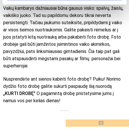
Vaikų kambarys dažniausiai būna gausus visko: spalvų, žaislų,
vaikiško juoko. Tad su papildomu dekoru tikrai neverta
persistengti. Tačiau jaukumo suteiksite, pripildydami jį vaiko
ar visos šeimos nuotraukomis. Galite pakeisti rėmelius ar į
juos įstatyti kitą nuotrauką arba pakabinti foto drobę. Foto
drobėje gali būti įamžintos įsimintinos vaiko akimirkos,
pavyzdžiui, pats linksmiausias gimtadienis. Čia taip pat gali
būti atspausdinti mėgstami pasakų ar filmų personažai bei
superherojai.
Nusprendėte ant sienos kabinti foto drobę? Puiku! Norimo
dydžio foto drobę galite sukurti paspaudę šią nuorodą
„KURTI DROBĘ”
O pagamintą drobę pristatysime jums į
namus vos per kelias dienas!