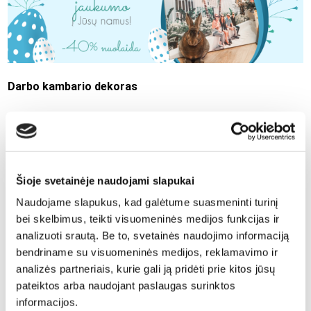
Darbo kambario dekoras
Per karantiną tikriausiai ir jūs įkūrėte darbo kambarį. O šios
namų vietos stengiamės neapkrauti pašaliniais daiktais, kurie
blaškytų dėmesį. Tačiau jei dirbate iš namų, visgi norisi
susikurti aplinką, kuri būtų ne tik darbinga, bet ir jauki. Tam
Šioje svetainėje naudojami slapukai
puikiai tinka augalai. Pasistatykite vazoninę gėlę ar kitokį
Naudojame slapukus, kad galėtume suasmeninti turinį
augalą darbo kambaryje, jis suteiks gyvumo. Be to, žalia
bei skelbimus, teikti visuomeninės medijos funkcijas ir
spalva mažiausiai vargina akis, tad ji leis jums pailsėti bei
analizuoti srautą. Be to, svetainės naudojimo informaciją
veiks raminančiai. O norintiems daugiau žalumos ar
bendriname su visuomeninės medijos, reklamavimo ir
pavasarinės gaivos nebūtina išdažyti sienas žaliai. Tam
analizės partneriais, kurie gali ją pridėti prie kitos jūsų
pakaks ir žalsvo foto drobės motyvo, pavyzdžiui, miško
pateiktos arba naudojant paslaugas surinktos
vaizdelio. Juk tikrai telefone turite įamžintų gamtos motyvų
informacijos.
iš ilgų pasivaikščiojimų su šeima.