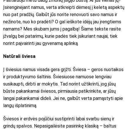
Pastaruoju metu daug žmonių įsigijo būstą. Ar jūs vienas jų?
Įsirenginėjant namus, verta atkreipti dėmesį į keletą aspektų
nuo pat pradžių. Galbūt jūs norite renovuoti savo namus ir
nežinote, nuo ko pradėti? O gal ieškote idėjų jau įrengtiems
namams? Mes skubam jums į pagalbą! Šiame tekste rasite
įžvalgų bei patarimų, kurie padės tiek įsikuriant naujai, tiek
norint paįvairinti jau gyvenamą aplinką.
Natūrali šviesa
Į šviesius namus visada gera grįžti. Šviesa – geros nuotaikos
ir produktyvumo šaltinis. Šviesiuose namuose lengviau
susikaupti, dirbti ar mokytis. Tad norint užtikrinti, jog jūsų
būste pakankamai šviesos, pirmiausia patikrinkite, ar jūsų
langai pakankamai dideli. Jei ne, galbūt verta pamąstyti apie
langų išplatinimą.
Šviesos ir erdvės pojūčiui sustiprinti labai svarbu sienų ir
grindų spalvos. Nepasigailėsite pasirinkę klasiką – baltus