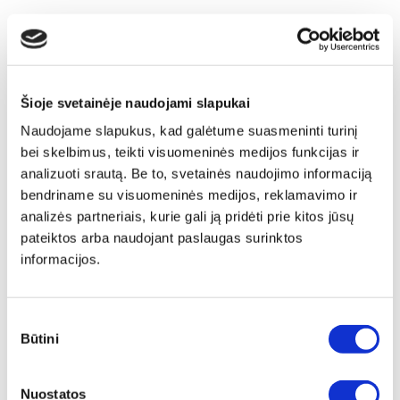
Jei kambariui ar namams trūksta aukščio, tai gali sukurti
jausmą, kad namai yra „perkrauti“. Norint išvengti tokio
efekto, apstatykite kambarį skirtingo aukščio baldais ir
stenkitės, jog viename lygmenyje nebūtų per daug elementų.
Šioje svetainėje naudojami slapukai
Puikiai galite sužaisti su lentynomis, pakabintomis
Naudojame slapukus, kad galėtume suasmeninti turinį
skirtingame aukštyje.
bei skelbimus, teikti visuomeninės medijos funkcijas ir
analizuoti srautą. Be to, svetainės naudojimo informaciją
Jei namai jau įkurti, galite perstumdyti baldus arba pakabinti
bendriname su visuomeninės medijos, reklamavimo ir
ilgas užuolaidas nuo lubų iki grindų. Jos vizualiai taip pat
analizės partneriais, kurie gali ją pridėti prie kitos jūsų
paaukština lubas. Papildomai galite „prailginti“ sienas, jei
pateiktos arba naudojant paslaugas surinktos
paveikslus kabinsite kiek aukščiau. Jie natūraliai traukia akį, o
informacijos.
nukreipus galvą į viršų, susidaro įspūdis kad lubos yra
aukštesnės nei iš tikrųjų.
Sutikimo
Dekoras
Būtini
pasirinkimas
Jau ne kartą minėjome, tačiau verta pakartoti: detalės ir
Nuostatos
dekoras namas sukuria išbaigtumo jausmą, grįžus namo iš