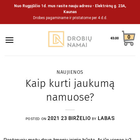
Skip
Nuo Rugpjūčio 1d. mus rasite nauju adresu - Elektrėnų g. 23A,
to
Kaunas
Drobes pagaminame ir pristatome per 4 d.d.
content
0
€
0.00
NAUJIENOS
Kaip kurti jaukumą
namuose?
2021 23 BIRŽELIO
LABAS
POSTED ON
BY