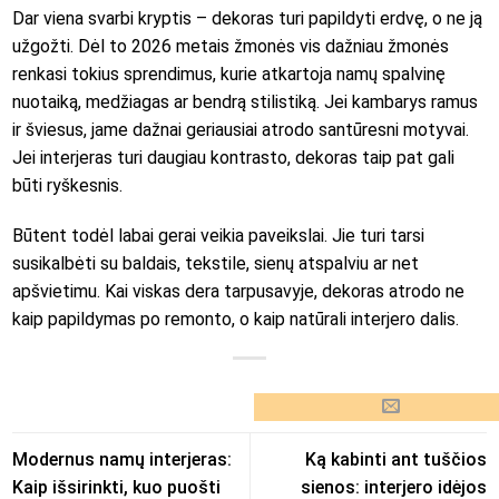
Dar viena svarbi kryptis – dekoras turi papildyti erdvę, o ne ją
užgožti. Dėl to 2026 metais žmonės vis dažniau žmonės
renkasi tokius sprendimus, kurie atkartoja namų spalvinę
nuotaiką, medžiagas ar bendrą stilistiką. Jei kambarys ramus
ir šviesus, jame dažnai geriausiai atrodo santūresni motyvai.
Jei interjeras turi daugiau kontrasto, dekoras taip pat gali
būti ryškesnis.
Būtent todėl labai gerai veikia paveikslai. Jie turi tarsi
susikalbėti su baldais, tekstile, sienų atspalviu ar net
apšvietimu. Kai viskas dera tarpusavyje, dekoras atrodo ne
kaip papildymas po remonto, o kaip natūrali interjero dalis.
Modernus namų interjeras:
Ką kabinti ant tuščios
Kaip išsirinkti, kuo puošti
sienos: interjero idėjos