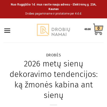
Pāriet
Nuo Rugpjūčio 1d. mus rasite nauju adresu - Elektrėnų g. 23A,
uz
Kaunas
Drobes pagaminame ir pristatome per 4 d.d.
saturu
0
€
0.00
DROBĖS
2026 metų sienų
dekoravimo tendencijos:
ką žmonės kabina ant
sienų