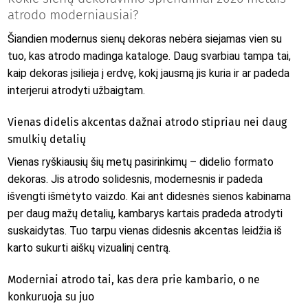
atrodo moderniausiai?
Šiandien modernus sienų dekoras nebėra siejamas vien su
tuo, kas atrodo madinga kataloge. Daug svarbiau tampa tai,
kaip dekoras įsilieja į erdvę, kokį jausmą jis kuria ir ar padeda
interjerui atrodyti užbaigtam.
Vienas didelis akcentas dažnai atrodo stipriau nei daug
smulkių detalių
Vienas ryškiausių šių metų pasirinkimų – didelio formato
dekoras. Jis atrodo solidesnis, modernesnis ir padeda
išvengti išmėtyto vaizdo. Kai ant didesnės sienos kabinama
per daug mažų detalių, kambarys kartais pradeda atrodyti
suskaidytas. Tuo tarpu vienas didesnis akcentas leidžia iš
karto sukurti aiškų vizualinį centrą.
Moderniai atrodo tai, kas dera prie kambario, o ne
konkuruoja su juo