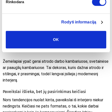
Rinkodara
šiuolaikiškai.
Žemėlapis ant sienos
Rodyti informaciją
Dar vienas sprendimas, kuris nepraranda populiarumo, yra
žemėlapis ant sienos
. Jis namams suteikia ne tik vizualinį
akcentą, bet ir tam tikrą nuotaiką. Toks dekoras gali priminti
OK
apie keliones, svajones, mėgstamas vietas ar tiesiog kurti
įdomesnį interjero charakterį.
Žemėlapiai ypač gerai atrodo darbo kambariuose, svetainėse
ar paauglių kambariuose. Tai dekoras, kuris dažnai atrodo ir
stilingai, ir prasmingai, todėl lengvai įsilieja į modernesnį
interjerą.
Paveikslai išlieka, bet jų pasirinkimas keičiasi
Nors tendencijos nuolat kinta, paveikslai iš interjero niekur
nedingsta. Keičiasi ne pats formatas, o tai, kokie darbai