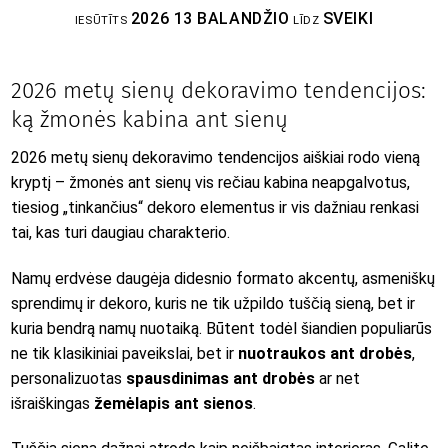
2026 13 BALANDŽIO
SVEIKI
IESŪTĪTS
LĪDZ
2026 metų sienų dekoravimo tendencijos:
ką žmonės kabina ant sienų
2026 metų sienų dekoravimo tendencijos aiškiai rodo vieną
kryptį – žmonės ant sienų vis rečiau kabina neapgalvotus,
tiesiog „tinkančius“ dekoro elementus ir vis dažniau renkasi
tai, kas turi daugiau charakterio.
Namų erdvėse daugėja didesnio formato akcentų, asmeniškų
sprendimų ir dekoro, kuris ne tik užpildo tuščią sieną, bet ir
kuria bendrą namų nuotaiką. Būtent todėl šiandien populiarūs
ne tik klasikiniai paveikslai, bet ir
nuotraukos ant drobės
,
personalizuotas
spausdinimas ant drobės
ar net
išraiškingas
žemėlapis ant sienos
.