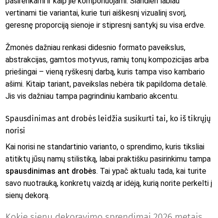
pasirenkami ir kaip jie komponuojami. Šiandien labiau
vertinami tie variantai, kurie turi aiškesnį vizualinį svorį,
geresnę proporciją sienoje ir stipresnį santykį su visa erdve.
Žmonės dažniau renkasi didesnio formato paveikslus,
abstrakcijas, gamtos motyvus, ramių tonų kompozicijas arba
priešingai – vieną ryškesnį darbą, kuris tampa viso kambario
ašimi. Kitaip tariant, paveikslas nebėra tik papildoma detalė.
Jis vis dažniau tampa pagrindiniu kambario akcentu.
Spausdinimas ant drobės leidžia susikurti tai, ko iš tikrųjų
norisi
Kai norisi ne standartinio varianto, o sprendimo, kuris tiksliai
atitiktų jūsų namų stilistiką, labai praktišku pasirinkimu tampa
spausdinimas ant drobės
. Tai ypač aktualu tada, kai turite
savo nuotrauką, konkretų vaizdą ar idėją, kurią norite perkelti į
sienų dekorą.
Kokie sienų dekoravimo sprendimai 2026 metais