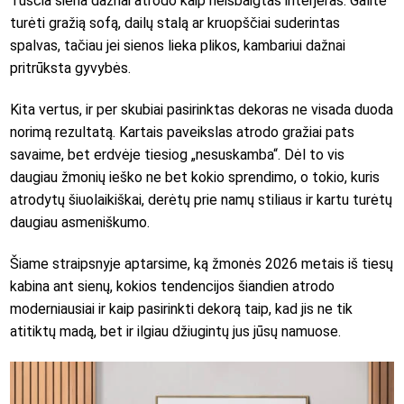
Tuščia siena dažnai atrodo kaip neišbaigtas interjeras. Galite
turėti gražią sofą, dailų stalą ar kruopščiai suderintas
spalvas, tačiau jei sienos lieka plikos, kambariui dažnai
pritrūksta gyvybės.
Kita vertus, ir per skubiai pasirinktas dekoras ne visada duoda
norimą rezultatą. Kartais paveikslas atrodo gražiai pats
savaime, bet erdvėje tiesiog „nesuskamba“. Dėl to vis
daugiau žmonių ieško ne bet kokio sprendimo, o tokio, kuris
atrodytų šiuolaikiškai, derėtų prie namų stiliaus ir kartu turėtų
daugiau asmeniškumo.
Šiame straipsnyje aptarsime, ką žmonės 2026 metais iš tiesų
kabina ant sienų, kokios tendencijos šiandien atrodo
moderniausiai ir kaip pasirinkti dekorą taip, kad jis ne tik
atitiktų madą, bet ir ilgiau džiugintų jus jūsų namuose.