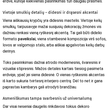
erdvė, kurioje kiekvienas pasirinkimas turi daugiau prasmės.
Vietoje smulkių detalių – didesni ir drąsesni akcentai
Viena aiškiausių krypčių yra didesnis mastelis. Vietoje kelių
smulkių, tarpusavyje mažai susijusių dekoracijų žmonės vis
dažniau renkasi vieną ryškesnį akcentą. Tai gali būti didelio
formato
paveikslai
, viena stambesnė kompozicija virš sofos,
lovos ar valgomojo stalo, arba aiškiai apgalvotas kelių darbų
derinys.
Toks pasirinkimas dažnai atrodo modernesnis, švaresnis ir
vizualiai stipresnis. Mažos detalės kartais tiesiog pasimeta
erdvėje, ypač jei siena didesnė. O vienas ryškesnis akcentas
iš karto sukuria tvirtesnį interjero centrą. Dėl to net ir gana
paprastas kambarys gali atrodyti brandžiau.
Asmeniškumas tampa svarbesnis už universalumą
Dar visai neseniai daugelis rinkdavosi tokius dekoro