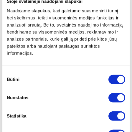
Šioje svetainėje naudojami slapukai
vaizdus, kiti – gamtos nuotraukas, treti ieško dekorų, kurie
Naudojame slapukus, kad galėtume suasmeninti turinį
atspindėtų keliones, pomėgius ar asmeninį skonį.
bei skelbimus, teikti visuomeninės medijos funkcijas ir
Ką žmonės kabina ant sienų vietoje nuobodžių
analizuoti srautą. Be to, svetainės naudojimo informaciją
dekoracijų?
bendriname su visuomeninės medijos, reklamavimo ir
analizės partneriais, kurie gali ją pridėti prie kitos jūsų
Nuotrauka ant drobės
pateiktos arba naudojant paslaugas surinktos
Vienas ryškiausių pasirinkimų šiandien yra nuotrauka ant
informacijos.
drobės. Ji leidžia interjere išlaikyti estetiką, bet kartu
suteikia daugiau asmeniškumo. Toks dekoras ypač tinka
tiems, kurie nenori tiesiog gražaus paveikslo, o ieško
Sutikimo
Būtini
sprendimo, kuris turėtų emocinę vertę.
pasirinkimas
Nuotrauka ant drobės gali puikiai tikti svetainėje,
Nuostatos
miegamajame ar net prieškambaryje. Svarbiausia, kad
pasirinktas vaizdas derėtų prie erdvės. Vienais atvejais
Statistika
geriausiai veikia ramesnės, subtilios nuotraukos, kitais –
stipresnis kontrastas ar ryškesnė kompozicija. Kai viskas
parinkta apgalvotai, toks dekoras atrodo jaukiai ir labai